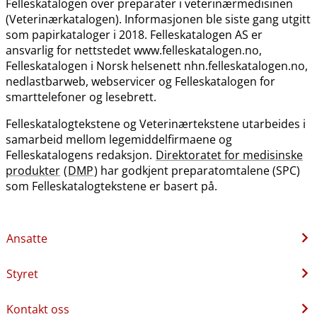
Felleskatalogen over preparater i veterinærmedisinen
(Veterinærkatalogen). Informasjonen ble siste gang utgitt
som papirkataloger i 2018. Felleskatalogen AS er
ansvarlig for nettstedet www.felleskatalogen.no,
Felleskatalogen i Norsk helsenett nhn.felleskatalogen.no,
nedlastbarweb, webservicer og Felleskatalogen for
smarttelefoner og lesebrett.
Felleskatalogtekstene og Veterinærtekstene utarbeides i
samarbeid mellom legemiddelfirmaene og
Felleskatalogens redaksjon.
Direktoratet for medisinske
produkter
(
DMP
) har godkjent preparatomtalene (SPC)
som Felleskatalogtekstene er basert på.
Ansatte
Styret
Kontakt oss