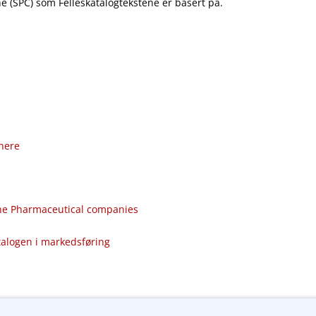
 (SPC) som Felleskatalogtekstene er basert på.
nere
the Pharmaceutical companies
talogen i markedsføring