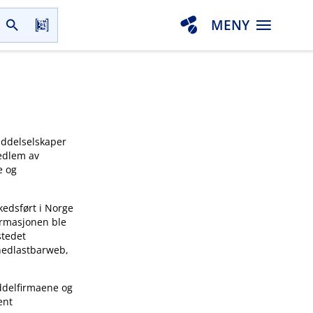
MENY
iddelselskaper
medlem av
e og
kedsført i Norge
ormasjonen ble
stedet
 nedlastbarweb,
ddelfirmaene og
ent