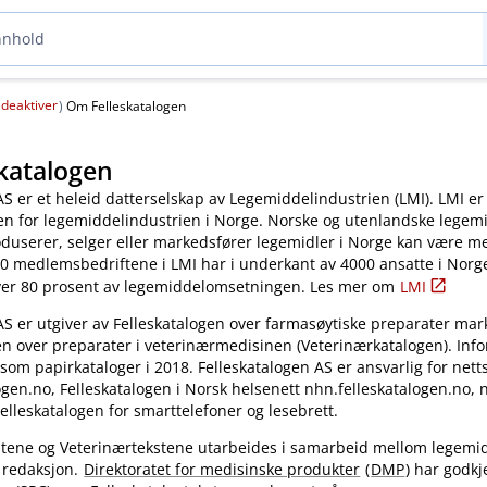
deaktiver
(
)
Om Felleskatalogen
katalogen
AS er et heleid datterselskap av Legemiddelindustrien (LMI). LMI er
en for legemiddelindustrien i Norge. Norske og utenlandske legem
oduserer, selger eller markedsfører legemidler i Norge kan være 
0 medlemsbedriftene i LMI har i underkant av 4000 ansatte i Norg
ver 80 prosent av legemiddelomsetningen. Les mer om
LMI
AS er utgiver av Felleskatalogen over farmasøytiske preparater mar
en over preparater i veterinærmedisinen (Veterinærkatalogen). Inf
 som papirkataloger i 2018. Felleskatalogen AS er ansvarlig for nett
gen.no, Felleskatalogen i Norsk helsenett nhn.felleskatalogen.no,
elleskatalogen for smarttelefoner og lesebrett.
kstene og Veterinærtekstene utarbeides i samarbeid mellom legemi
 redaksjon.
Direktoratet for medisinske produkter
(
DMP
) har godkj