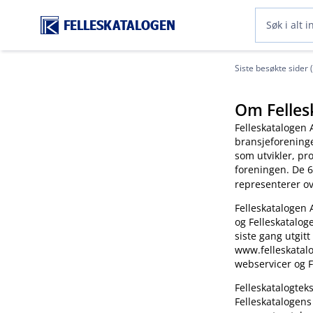
FELLESKATALOGEN
Siste besøkte sider 
Om Felles
Felleskatalogen 
bransjeforening
som utvikler, pr
foreningen. De 6
representerer o
Felleskatalogen 
og Felleskatalog
siste gang utgitt
www.felleskatalo
webservicer og F
Felleskatalogte
Felleskatalogens