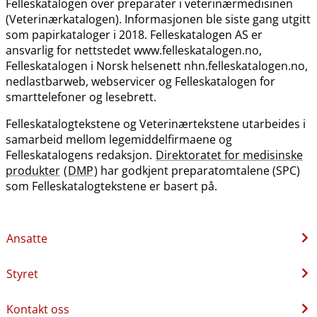
Felleskatalogen over preparater i veterinærmedisinen
(Veterinærkatalogen). Informasjonen ble siste gang utgitt
som papirkataloger i 2018. Felleskatalogen AS er
ansvarlig for nettstedet www.felleskatalogen.no,
Felleskatalogen i Norsk helsenett nhn.felleskatalogen.no,
nedlastbarweb, webservicer og Felleskatalogen for
smarttelefoner og lesebrett.
Felleskatalogtekstene og Veterinærtekstene utarbeides i
samarbeid mellom legemiddelfirmaene og
Felleskatalogens redaksjon.
Direktoratet for medisinske
produkter
(
DMP
) har godkjent preparatomtalene (SPC)
som Felleskatalogtekstene er basert på.
Ansatte
Styret
Kontakt oss