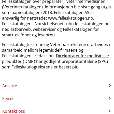
Felleskatalogen over preparater i veterinærmedisinen
(Veterinærkatalogen). Informasjonen ble siste gang utgitt
som papirkataloger i 2018. Felleskatalogen AS er
ansvarlig for nettstedet www.felleskatalogen.no,
Felleskatalogen i Norsk helsenett nhn.felleskatalogen.no,
nedlastbarweb, webservicer og Felleskatalogen for
smarttelefoner og lesebrett.
Felleskatalogtekstene og Veterinærtekstene utarbeides i
samarbeid mellom legemiddelfirmaene og
Felleskatalogens redaksjon.
Direktoratet for medisinske
produkter
(
DMP
) har godkjent preparatomtalene (SPC)
som Felleskatalogtekstene er basert på.
Ansatte
Styret
Kontakt oss