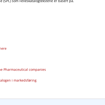
 (SPC) som Felleskatalogtekstene er basert på.
nere
the Pharmaceutical companies
talogen i markedsføring