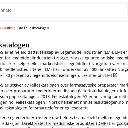
deaktiver
(
)
Om Felleskatalogen
katalogen
AS er et heleid datterselskap av Legemiddelindustrien (LMI). LMI er
en for legemiddelindustrien i Norge. Norske og utenlandske legem
oduserer, selger eller markedsfører legemidler i Norge kan være 
0 medlemsbedriftene i LMI har i underkant av 4000 ansatte i Norg
ver 80 prosent av legemiddelomsetningen. Les mer om
LMI
AS er utgiver av Felleskatalogen over farmasøytiske preparater mar
en over preparater i veterinærmedisinen (Veterinærkatalogen). Inf
 som papirkataloger i 2018. Felleskatalogen AS er ansvarlig for nett
gen.no, Felleskatalogen i Norsk helsenett nhn.felleskatalogen.no,
elleskatalogen for smarttelefoner og lesebrett.
kstene og Veterinærtekstene utarbeides i samarbeid mellom legemi
 redaksjon.
Direktoratet for medisinske produkter
(
DMP
) har godkj