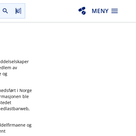
MENY
iddelselskaper
medlem av
e og
kedsført i Norge
ormasjonen ble
stedet
 nedlastbarweb,
ddelfirmaene og
ent