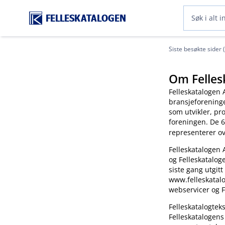
FELLESKATALOGEN
Siste besøkte sider 
Om Felles
Felleskatalogen 
bransjeforening
som utvikler, pr
foreningen. De 6
representerer o
Felleskatalogen 
og Felleskatalog
siste gang utgitt
www.felleskatalo
webservicer og F
Felleskatalogte
Felleskatalogens