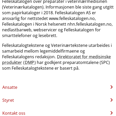
Felleskatalogen over preparater i veterinærmedisinen
(Veterinærkatalogen). Informasjonen ble siste gang utgitt
som papirkataloger i 2018. Felleskatalogen AS er
ansvarlig for nettstedet www.felleskatalogen.no,
Felleskatalogen i Norsk helsenett nhn.felleskatalogen.no,
nedlastbarweb, webservicer og Felleskatalogen for
smarttelefoner og lesebrett.
Felleskatalogtekstene og Veterinærtekstene utarbeides i
samarbeid mellom legemiddelfirmaene og
Felleskatalogens redaksjon.
Direktoratet for medisinske
produkter
(
DMP
) har godkjent preparatomtalene (SPC)
som Felleskatalogtekstene er basert på.
Ansatte
Styret
Kontakt oss