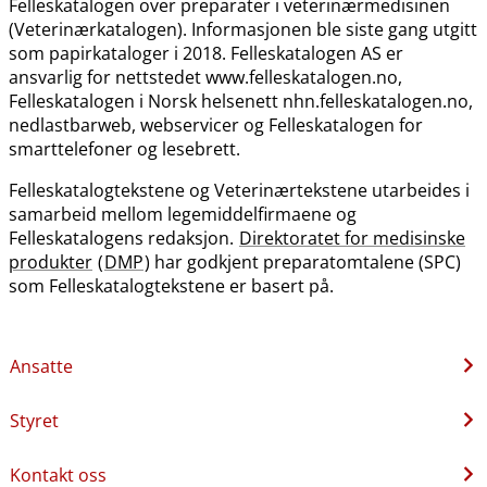
Felleskatalogen over preparater i veterinærmedisinen
(Veterinærkatalogen). Informasjonen ble siste gang utgitt
som papirkataloger i 2018. Felleskatalogen AS er
ansvarlig for nettstedet www.felleskatalogen.no,
Felleskatalogen i Norsk helsenett nhn.felleskatalogen.no,
nedlastbarweb, webservicer og Felleskatalogen for
smarttelefoner og lesebrett.
Felleskatalogtekstene og Veterinærtekstene utarbeides i
samarbeid mellom legemiddelfirmaene og
Felleskatalogens redaksjon.
Direktoratet for medisinske
produkter
(
DMP
) har godkjent preparatomtalene (SPC)
som Felleskatalogtekstene er basert på.
Ansatte
Styret
Kontakt oss