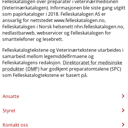
Felleskatalogen over preparater i veterinærmedisinen
(Veterinærkatalogen). Informasjonen ble siste gang utgitt
som papirkataloger i 2018. Felleskatalogen AS er
ansvarlig for nettstedet www.felleskatalogen.no,
Felleskatalogen i Norsk helsenett nhn.felleskatalogen.no,
nedlastbarweb, webservicer og Felleskatalogen for
smarttelefoner og lesebrett.
Felleskatalogtekstene og Veterinærtekstene utarbeides i
samarbeid mellom legemiddelfirmaene og
Felleskatalogens redaksjon.
Direktoratet for medisinske
produkter
(
DMP
) har godkjent preparatomtalene (SPC)
som Felleskatalogtekstene er basert på.
Ansatte
Styret
Kontakt oss