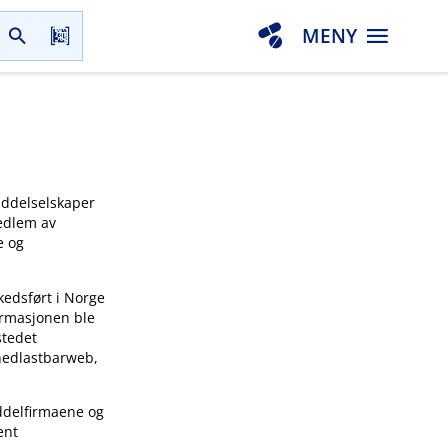
MENY
iddelselskaper
medlem av
e og
kedsført i Norge
ormasjonen ble
stedet
 nedlastbarweb,
ddelfirmaene og
ent