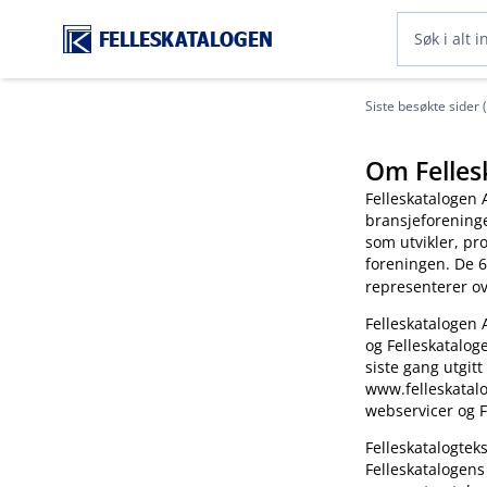
FELLESKATALOGEN
Siste besøkte sider 
Om Felles
Felleskatalogen 
bransjeforening
som utvikler, pr
foreningen. De 6
representerer o
Felleskatalogen 
og Felleskatalog
siste gang utgitt
www.felleskatalo
webservicer og F
Felleskatalogte
Felleskatalogens