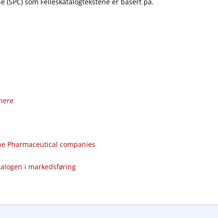
 (SPC) som Felleskatalogtekstene er basert på.
nere
the Pharmaceutical companies
talogen i markedsføring