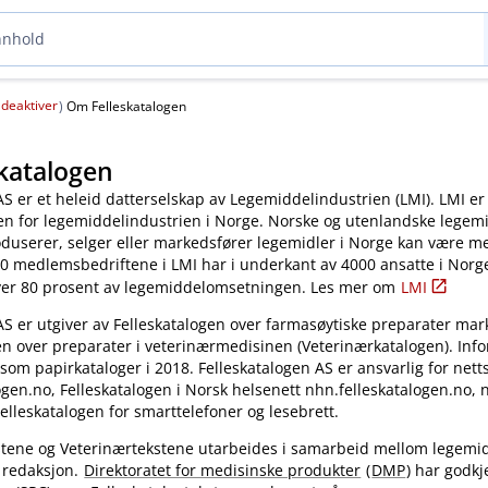
deaktiver
(
)
Om Felleskatalogen
katalogen
AS er et heleid datterselskap av Legemiddelindustrien (LMI). LMI er
en for legemiddelindustrien i Norge. Norske og utenlandske legem
oduserer, selger eller markedsfører legemidler i Norge kan være 
0 medlemsbedriftene i LMI har i underkant av 4000 ansatte i Norg
ver 80 prosent av legemiddelomsetningen. Les mer om
LMI
AS er utgiver av Felleskatalogen over farmasøytiske preparater mar
en over preparater i veterinærmedisinen (Veterinærkatalogen). Inf
 som papirkataloger i 2018. Felleskatalogen AS er ansvarlig for nett
gen.no, Felleskatalogen i Norsk helsenett nhn.felleskatalogen.no,
elleskatalogen for smarttelefoner og lesebrett.
kstene og Veterinærtekstene utarbeides i samarbeid mellom legemi
 redaksjon.
Direktoratet for medisinske produkter
(
DMP
) har godkj