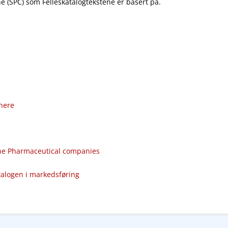
 (SPC) som Felleskatalogtekstene er basert på.
nere
the Pharmaceutical companies
talogen i markedsføring