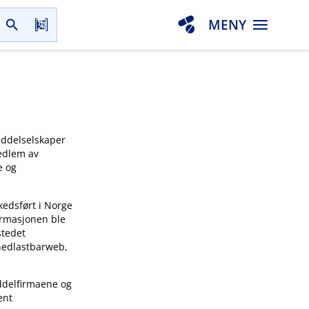
MENY
iddelselskaper
medlem av
e og
kedsført i Norge
ormasjonen ble
stedet
 nedlastbarweb,
ddelfirmaene og
ent