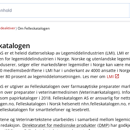
deaktiver
(
)
Om Felleskatalogen
katalogen
AS er et heleid datterselskap av Legemiddelindustrien (LMI). LMI er
en for legemiddelindustrien i Norge. Norske og utenlandske legem
oduserer, selger eller markedsfører legemidler i Norge kan være 
0 medlemsbedriftene i LMI har i underkant av 4000 ansatte i Norg
ver 80 prosent av legemiddelomsetningen. Les mer om
LMI
AS er utgiver av Felleskatalogen over farmasøytiske preparater mar
en over preparater i veterinærmedisinen (Veterinærkatalogen). Inf
 som papirkataloger i 2018. Felleskatalogen AS er ansvarlig for nett
gen.no, Felleskatalogen i Norsk helsenett nhn.felleskatalogen.no,
elleskatalogen for smarttelefoner og lesebrett.
kstene og Veterinærtekstene utarbeides i samarbeid mellom legemi
 redaksjon.
Direktoratet for medisinske produkter
(
DMP
) har godkj