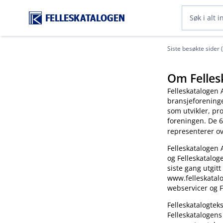
FELLESKATALOGEN
Siste besøkte sider 
Om Felles
Felleskatalogen 
bransjeforening
som utvikler, pr
foreningen. De 6
representerer o
Felleskatalogen 
og Felleskatalog
siste gang utgitt
www.felleskatalo
webservicer og F
Felleskatalogte
Felleskatalogens