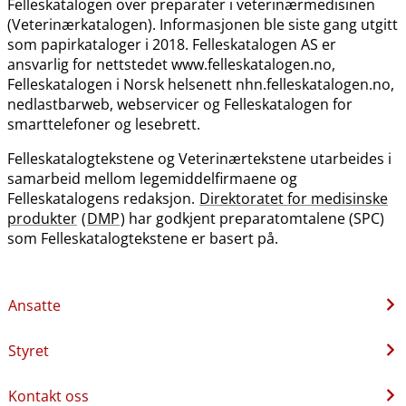
Felleskatalogen over preparater i veterinærmedisinen
(Veterinærkatalogen). Informasjonen ble siste gang utgitt
som papirkataloger i 2018. Felleskatalogen AS er
ansvarlig for nettstedet www.felleskatalogen.no,
Felleskatalogen i Norsk helsenett nhn.felleskatalogen.no,
nedlastbarweb, webservicer og Felleskatalogen for
smarttelefoner og lesebrett.
Felleskatalogtekstene og Veterinærtekstene utarbeides i
samarbeid mellom legemiddelfirmaene og
Felleskatalogens redaksjon.
Direktoratet for medisinske
produkter
(
DMP
) har godkjent preparatomtalene (SPC)
som Felleskatalogtekstene er basert på.
Ansatte
Styret
Kontakt oss