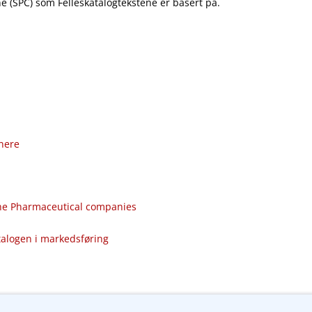
 (SPC) som Felleskatalogtekstene er basert på.
nere
the Pharmaceutical companies
talogen i markedsføring