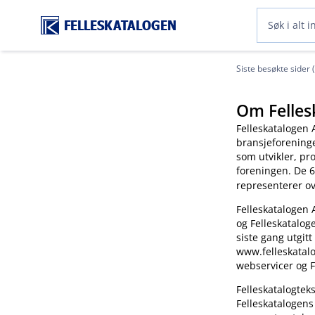
FELLESKATALOGEN
Siste besøkte sider 
Om Felles
Felleskatalogen 
bransjeforening
som utvikler, pr
foreningen. De 6
representerer o
Felleskatalogen 
og Felleskatalog
siste gang utgitt
www.felleskatalo
webservicer og F
Felleskatalogte
Felleskatalogens