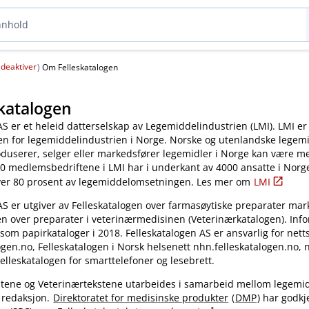
deaktiver
(
)
Om Felleskatalogen
katalogen
AS er et heleid datterselskap av Legemiddelindustrien (LMI). LMI er
en for legemiddelindustrien i Norge. Norske og utenlandske legem
oduserer, selger eller markedsfører legemidler i Norge kan være 
0 medlemsbedriftene i LMI har i underkant av 4000 ansatte i Norg
ver 80 prosent av legemiddelomsetningen. Les mer om
LMI
AS er utgiver av Felleskatalogen over farmasøytiske preparater mar
en over preparater i veterinærmedisinen (Veterinærkatalogen). Inf
 som papirkataloger i 2018. Felleskatalogen AS er ansvarlig for nett
gen.no, Felleskatalogen i Norsk helsenett nhn.felleskatalogen.no,
elleskatalogen for smarttelefoner og lesebrett.
kstene og Veterinærtekstene utarbeides i samarbeid mellom legemi
 redaksjon.
Direktoratet for medisinske produkter
(
DMP
) har godkj