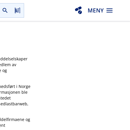
MENY
iddelselskaper
medlem av
e og
kedsført i Norge
ormasjonen ble
stedet
 nedlastbarweb,
ddelfirmaene og
ent