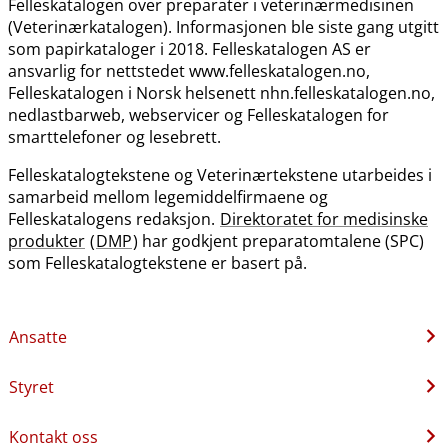
Felleskatalogen over preparater i veterinærmedisinen
(Veterinærkatalogen). Informasjonen ble siste gang utgitt
som papirkataloger i 2018. Felleskatalogen AS er
ansvarlig for nettstedet www.felleskatalogen.no,
Felleskatalogen i Norsk helsenett nhn.felleskatalogen.no,
nedlastbarweb, webservicer og Felleskatalogen for
smarttelefoner og lesebrett.
Felleskatalogtekstene og Veterinærtekstene utarbeides i
samarbeid mellom legemiddelfirmaene og
Felleskatalogens redaksjon.
Direktoratet for medisinske
produkter
(
DMP
) har godkjent preparatomtalene (SPC)
som Felleskatalogtekstene er basert på.
Ansatte
Styret
Kontakt oss