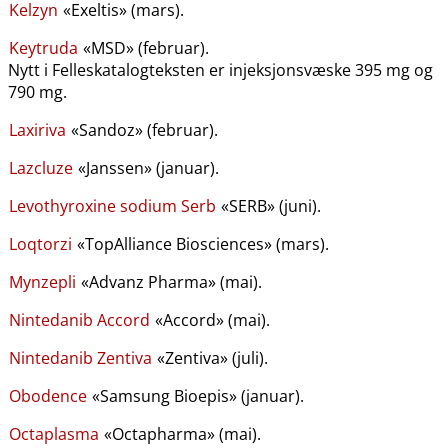
Kelzyn
«Exeltis» (mars).
Keytruda
«MSD» (februar).
Nytt i Felleskatalogteksten er injeksjonsvæske 395 mg og
790 mg.
Laxiriva
«Sandoz» (februar).
Lazcluze
«Janssen» (januar).
Levothyroxine sodium Serb
«SERB» (juni).
Loqtorzi
«TopAlliance Biosciences» (mars).
Mynzepli
«Advanz Pharma» (mai).
Nintedanib Accord
«Accord» (mai).
Nintedanib Zentiva
«Zentiva» (juli).
Obodence
«Samsung Bioepis» (januar).
Octaplasma
«Octapharma» (mai).