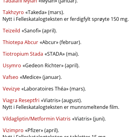
Tadalafil Mylan
«Mylan» (januar).
Takhzyro
«Takeda» (mars).
Nytt i Felleskatalogteksten er ferdigfylt sprøyte 150 mg.
Teizeild
«Sanofi» (april).
Thiotepa Abcur
«Abcur» (februar).
Tiotropium Stada
«STADA» (mai).
Usymro
«Gedeon Richter» (april).
Vafseo
«Medice» (januar).
Vevizye
«Laboratoires Théa» (mars).
Viagra Reseptfri
«Viatris» (august).
Nytt i Felleskatalogteksten er munnsmeltende film.
Vildagliptin​/​Metformin Viatris
«Viatris» (juni).
Vizimpro
«Pfizer» (april).
Nytt i Felleskatalogteksten er tabletter 15 mg