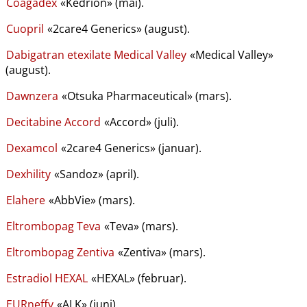
Coagadex
«Kedrion» (mai).
Cuopril
«2care4 Generics» (august).
Dabigatran etexilate Medical Valley
«Medical Valley»
(august).
Dawnzera
«Otsuka Pharmaceutical» (mars).
Decitabine Accord
«Accord» (juli).
Dexamcol
«2care4 Generics» (januar).
Dexhility
«Sandoz» (april).
Elahere
«AbbVie» (mars).
Eltrombopag Teva
«Teva» (mars).
Eltrombopag Zentiva
«Zentiva» (mars).
Estradiol HEXAL
«HEXAL» (februar).
EURneffy
«ALK» (juni).