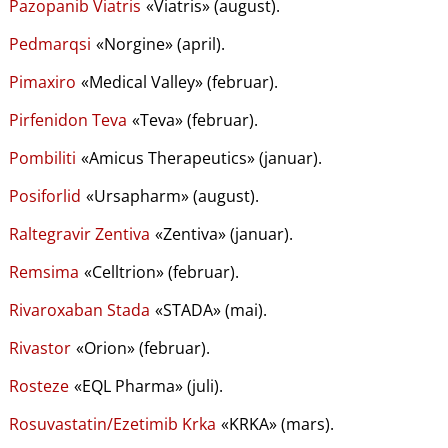
Pazopanib Viatris
«Viatris» (august).
Pedmarqsi
«Norgine» (april).
Pimaxiro
«Medical Valley» (februar).
Pirfenidon Teva
«Teva» (februar).
Pombiliti
«Amicus Therapeutics» (januar).
Posiforlid
«Ursapharm» (august).
Raltegravir Zentiva
«Zentiva» (januar).
Remsima
«Celltrion» (februar).
Rivaroxaban Stada
«STADA» (mai).
Rivastor
«Orion» (februar).
Rosteze
«EQL Pharma» (juli).
Rosuvastatin​​/​​Ezetimib Krka
«KRKA» (mars).