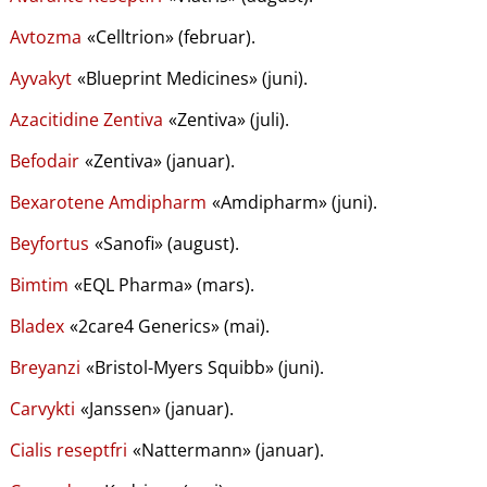
Avtozma
«Celltrion» (februar).
Ayvakyt
«Blueprint Medicines» (juni).
Azacitidine Zentiva
«Zentiva» (juli).
Befodair
«Zentiva» (januar).
Bexarotene Amdipharm
«Amdipharm» (juni).
Beyfortus
«Sanofi» (august).
Bimtim
«EQL Pharma» (mars).
Bladex
«2care4 Generics» (mai).
Breyanzi
«Bristol-Myers Squibb» (juni).
Carvykti
«Janssen» (januar).
Cialis reseptfri
«Nattermann» (januar).