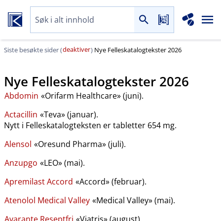
deaktiver
Siste besøkte sider (
)
Nye Felleskatalogtekster 2026
Nye Felleskatalogtekster 2026
Abdomin
«Orifarm Healthcare» (juni).
Actacillin
«Teva» (januar).
Nytt i Felleskatalogteksten er tabletter 654 mg.
Alensol
«Oresund Pharma» (juli).
Anzupgo
«LEO» (mai).
Apremilast Accord
«Accord» (februar).
Atenolol Medical Valley
«Medical Valley» (mai).
Avarante Reseptfri
«Viatris» (august).