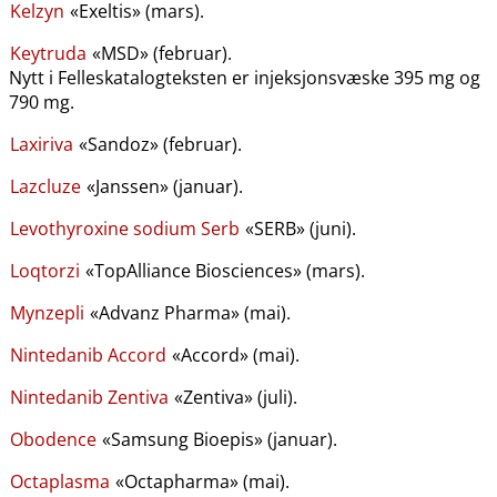
Kelzyn
«Exeltis» (mars).
Keytruda
«MSD» (februar).
Nytt i Felleskatalogteksten er injeksjonsvæske 395 mg og
790 mg.
Laxiriva
«Sandoz» (februar).
Lazcluze
«Janssen» (januar).
Levothyroxine sodium Serb
«SERB» (juni).
Loqtorzi
«TopAlliance Biosciences» (mars).
Mynzepli
«Advanz Pharma» (mai).
Nintedanib Accord
«Accord» (mai).
Nintedanib Zentiva
«Zentiva» (juli).
Obodence
«Samsung Bioepis» (januar).
Octaplasma
«Octapharma» (mai).