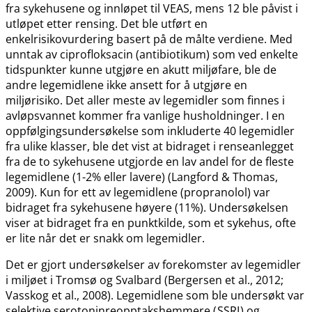
fra sykehusene og innløpet til VEAS, mens 12 ble påvist i
utløpet etter rensing. Det ble utført en
enkelrisikovurdering basert på de målte verdiene. Med
unntak av ciprofloksacin (antibiotikum) som ved enkelte
tidspunkter kunne utgjøre en akutt miljøfare, ble de
andre legemidlene ikke ansett for å utgjøre en
miljørisiko. Det aller meste av legemidler som finnes i
avløpsvannet kommer fra vanlige husholdninger. I en
oppfølgingsundersøkelse som inkluderte 40 legemidler
fra ulike klasser, ble det vist at bidraget i renseanlegget
fra de to sykehusene utgjorde en lav andel for de fleste
legemidlene (1-2% eller lavere) (Langford & Thomas,
2009). Kun for ett av legemidlene (propranolol) var
bidraget fra sykehusene høyere (11%). Undersøkelsen
viser at bidraget fra en punktkilde, som et sykehus, ofte
er lite når det er snakk om legemidler.
Det er gjort undersøkelser av forekomster av legemidler
i miljøet i Tromsø og Svalbard (Bergersen et al., 2012;
Vasskog et al., 2008). Legemidlene som ble undersøkt var
selektive serotoninreopptakshemmere (
SSRI
) og