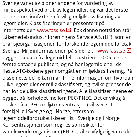
Sverige var et av pionerlandene for vurdering av
miljøaspektet ved bruk av legemidler, og var det første
landet som innførte en frivillig miljøklassifisering av
legemidler. Klassifiseringen er presentert på
internettsiden
www.fass.se
. Bak denne nettsiden står
Läkemedelsindustriföreningens Service AB, (LIF), som er
bransjeorganisasjonen for forskende legemiddelforetak i
Sverige. Miljøinformasjonen på sidene til
www.fass.se
bygger på data fra legemiddelindustrien. I 2005 ble de
første dataene publisert, og nå har legemidlene i de
fleste ATC-kodene gjennomgått en miljøklassifisering. På
disse nettsidene kan man finne informasjon om hvordan
ulike legemidler er miljøklassifisert, og hvilke grenser de
har for de ulike klassifiseringene. Alle klassifiseringene er
bygget på forholdet mellom PEC​/​PNEC. Det er viktig å
huske på at PEC (miljøkonsentrasjon) vil være litt
forskjellig i Sverige og i Norge, ettersom
legemiddelforbruket ikke er likt i Sverige og i Norge.
Konsentrasjonen som regnes som sikker for
vannlevende organismer (PNEC), vil selvfølgelig være den