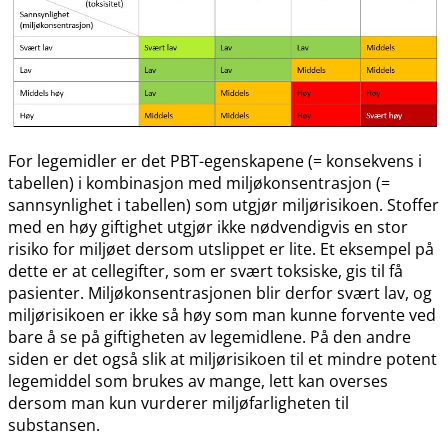
For legemidler er det PBT-egenskapene (= konsekvens i
tabellen) i kombinasjon med miljøkonsentrasjon (=
sannsynlighet i tabellen) som utgjør miljørisikoen. Stoffer
med en høy giftighet utgjør ikke nødvendigvis en stor
risiko for miljøet dersom utslippet er lite. Et eksempel på
dette er at cellegifter, som er svært toksiske, gis til få
pasienter. Miljøkonsentrasjonen blir derfor svært lav, og
miljørisikoen er ikke så høy som man kunne forvente ved
bare å se på giftigheten av legemidlene. På den andre
siden er det også slik at miljørisikoen til et mindre potent
legemiddel som brukes av mange, lett kan overses
dersom man kun vurderer miljøfarligheten til
substansen.