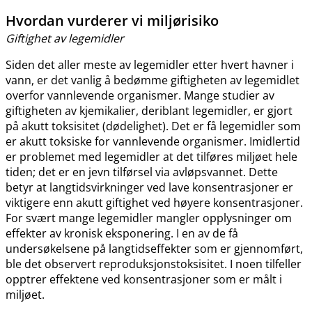
Hvordan vurderer vi miljørisiko
Giftighet av legemidler
Siden det aller meste av legemidler etter hvert havner i
vann, er det vanlig å bedømme giftigheten av legemidlet
overfor vannlevende organismer. Mange studier av
giftigheten av kjemikalier, deriblant legemidler, er gjort
på akutt toksisitet (dødelighet). Det er få legemidler som
er akutt toksiske for vannlevende organismer. Imidlertid
er problemet med legemidler at det tilføres miljøet hele
tiden; det er en jevn tilførsel via avløpsvannet. Dette
betyr at langtidsvirkninger ved lave konsentrasjoner er
viktigere enn akutt giftighet ved høyere konsentrasjoner.
For svært mange legemidler mangler opplysninger om
effekter av kronisk eksponering. I en av de få
undersøkelsene på langtidseffekter som er gjennomført,
ble det observert reproduksjonstoksisitet. I noen tilfeller
opptrer effektene ved konsentrasjoner som er målt i
miljøet.