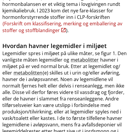
hormonbalansen er et viktig tema i lovgivingen rundt
kjemikaliebruk. I 2023 kom det nye fare-klasser for
hormonforstyrrende stoffer inn i CLP-forskriften
(Forskrift om klassifisering, merking og emballering av
stoffer og stoffblandinger
).
Hvordan havner legemidler i miljøet
Legemidler spres i miljøet på ulike måter, se figur 1. Den
vanligste måten legemidler og
metabolitter
havner i
miljøet på er ved normal bruk. Etter at legemidlet og​/​
eller
metabolitten
(e) skilles ut i urin og​/​eller avføring,
havner de i avløpsvannet. Noen av legemidlene vil
normalt fjernes helt eller delvis i renseanlegg, men ikke
alle. Disse vil derfor føres videre til vassdrag og fjorder,
eller de havner i slammet fra renseanleggene. Andre
tilførselsveier kan være utslipp i forbindelse med
produksjon​/​tilvirkning, eller at legemidler spyles ned i
vask​/​toalett eller kastes. I de to første tilfellene havner
legemidlene i avløpsvann, mens fra avfallsdeponier vil
legemiddelrester etter hvert sive ut i jordsmonn og i