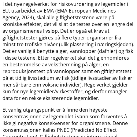
I det nye regelverket for risikovurdering av legemidler i
EU, utarbeidet av
EMA
(
EMA
European Medicines
Agency, 2024), skal alle giftighetstestene være på
kroniske effekter, det vil si at de testes over en lengre del
av organismenes livsløp. Det er også et krav at
giftighetstester gjøres på flere typer organismer fra
minst tre trofiske nivåer (ulik plassering i næringskjeden).
Det er vanlig å benytte alger, vannlopper (dafnier) og fisk
i disse testene. Etter regelverket skal det gjennomføres
en bestemmelse av veksthemning på alger, en
reproduksjonstest på vannlopper samt en giftighetstest
på et tidlig livsstadium av fisk (tidlige livsstadier av fisk er
mer sårbare enn voksne individer). Regelverket gjelder
kun for nye legemidler​/​virkestoffer, og derfor mangler
data for en rekke eksisterende legemidler.
Et vanlig utgangspunkt er å finne den høyeste
konsentrasjonen av legemidlet i vann som forventes å
ikke gi negative konsekvenser for organismene. Denne
konsentrasjonen kalles PNEC (Predicted No Effect
Concentration). Giftighetstestene er internasjonalt