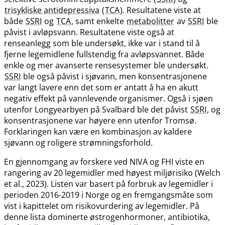
trisykliske antidepressiva
(
TCA
). Resultatene viste at
både
SSRI
og
TCA
, samt enkelte
metabolitter
av
SSRI
ble
påvist i avløpsvann. Resultatene viste også at
renseanlegg som ble undersøkt, ikke var i stand til å
fjerne legemidlene fullstendig fra avløpsvannet. Både
enkle og mer avanserte rensesystemer ble undersøkt.
SSRI
ble også påvist i sjøvann, men konsentrasjonene
var langt lavere enn det som er antatt å ha en akutt
negativ effekt på vannlevende organismer. Også i sjøen
utenfor Longyearbyen på Svalbard ble det påvist
SSRI
, og
konsentrasjonene var høyere enn utenfor Tromsø.
Forklaringen kan være en kombinasjon av kaldere
sjøvann og roligere strømningsforhold.
En gjennomgang av forskere ved NIVA og FHI viste en
rangering av 20 legemidler med høyest miljørisiko (Welch
et al., 2023). Listen var basert på forbruk av legemidler i
perioden 2016-2019 i Norge og en fremgangsmåte som
vist i kapittelet om risikovurdering av legemidler. På
denne lista dominerte østrogenhormoner, antibiotika,