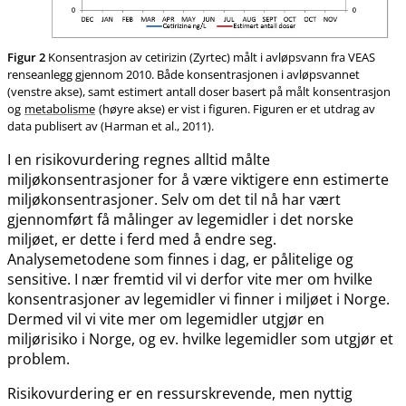
Figur 2
Konsentrasjon av cetirizin (Zyrtec) målt i avløpsvann fra VEAS
renseanlegg gjennom 2010. Både konsentrasjonen i avløpsvannet
(venstre akse), samt estimert antall doser basert på målt konsentrasjon
og
metabolisme
(høyre akse) er vist i figuren. Figuren er et utdrag av
data publisert av (Harman et al., 2011).
I en risikovurdering regnes alltid målte
miljøkonsentrasjoner for å være viktigere enn estimerte
miljøkonsentrasjoner. Selv om det til nå har vært
gjennomført få målinger av legemidler i det norske
miljøet, er dette i ferd med å endre seg.
Analysemetodene som finnes i dag, er pålitelige og
sensitive. I nær fremtid vil vi derfor vite mer om hvilke
konsentrasjoner av legemidler vi finner i miljøet i Norge.
Dermed vil vi vite mer om legemidler utgjør en
miljørisiko i Norge, og ev. hvilke legemidler som utgjør et
problem.
Risikovurdering er en ressurskrevende, men nyttig