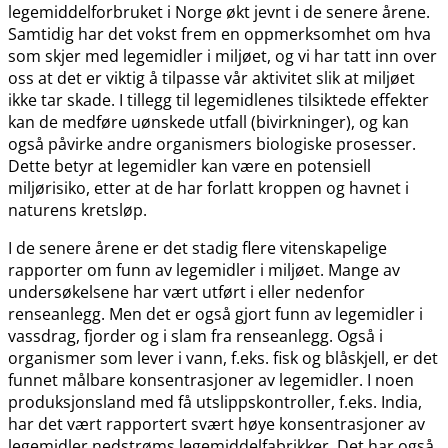
legemiddelforbruket i Norge økt jevnt i de senere årene.
Samtidig har det vokst frem en oppmerksomhet om hva
som skjer med legemidler i miljøet, og vi har tatt inn over
oss at det er viktig å tilpasse vår aktivitet slik at miljøet
ikke tar skade. I tillegg til legemidlenes tilsiktede effekter
kan de medføre uønskede utfall (bivirkninger), og kan
også påvirke andre organismers biologiske prosesser.
Dette betyr at legemidler kan være en potensiell
miljørisiko, etter at de har forlatt kroppen og havnet i
naturens kretsløp.
I de senere årene er det stadig flere vitenskapelige
rapporter om funn av legemidler i miljøet. Mange av
undersøkelsene har vært utført i eller nedenfor
renseanlegg. Men det er også gjort funn av legemidler i
vassdrag, fjorder og i slam fra renseanlegg. Også i
organismer som lever i vann, f.eks. fisk og blåskjell, er det
funnet målbare konsentrasjoner av legemidler. I noen
produksjonsland med få utslippskontroller, f.eks. India,
har det vært rapportert svært høye konsentrasjoner av
legemidler nedstrøms legemiddelfabrikker. Det har også