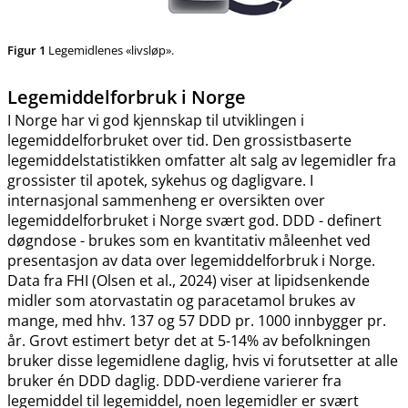
Figur 1
Legemidlenes «livsløp».
Legemiddelforbruk i Norge
I Norge har vi god kjennskap til utviklingen i
legemiddelforbruket over tid. Den grossistbaserte
legemiddelstatistikken omfatter alt salg av legemidler fra
grossister til apotek, sykehus og dagligvare. I
internasjonal sammenheng er oversikten over
legemiddelforbruket i Norge svært god. DDD - definert
døgndose - brukes som en kvantitativ måleenhet ved
presentasjon av data over legemiddelforbruk i Norge.
Data fra FHI (Olsen et al., 2024) viser at lipidsenkende
midler som atorvastatin og paracetamol brukes av
mange, med hhv. 137 og 57 DDD pr. 1000 innbygger pr.
år. Grovt estimert betyr det at 5-14% av befolkningen
bruker disse legemidlene daglig, hvis vi forutsetter at alle
bruker én DDD daglig. DDD-verdiene varierer fra
legemiddel til legemiddel, noen legemidler er svært