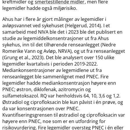
kreftmidler og
smertestillende midler
, men flere
legemidler hadde også miljørisiko.
Ahus har i flere år gjort målinger av legemidler i
avløpsvannet ved sykehuset (Helgerud, 2014). I et
samarbeid med NIVA ble det i 2023 ble det publisert en
studie av legemiddelkonsentrasjoner ut fra Ahus
sykehus, inn til det tilhørende renseanlegget (Nedre
Romerike Vann og Avløp, NRVA), og ut fra renseanlegget
(Grung et al., 2023). Det ble analysert over 150 ulike
legemidler kvartalsvis i perioden 2019-2022.
Mediankonsentrasjoner av legemidlene ut fra
renseanlegget ble sammenlignet med PNEC. Fire
legemidler hadde mediankonsentrasjon høyere enn
PNEC; østron, diklofenak, azitromycin og
sulfametoksazol. RQ var henholdsvis 64, 10, 3,6 og 1,2.
Østradiol og ciprofloksacin ble kun påvist i én prøve, og
da var konsentrasjonen over PNEC.
Kvantifiseringsgrensen til østradiol og ciprofloksacin var
høyere enn PNEC, noe som er en utfordring for
risikovurdering. Fire legemidler oversteg PNEC i én eller