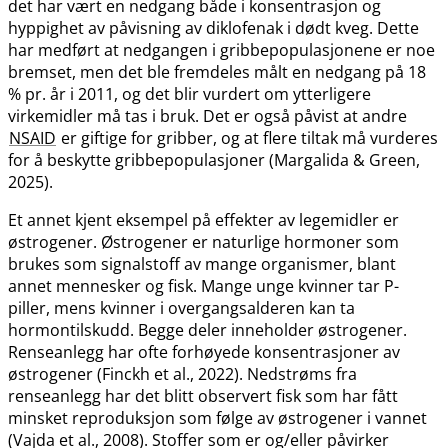
det har vært en nedgang både i konsentrasjon og
hyppighet av påvisning av diklofenak i dødt kveg. Dette
har medført at nedgangen i gribbepopulasjonene er noe
bremset, men det ble fremdeles målt en nedgang på 18
% pr. år i 2011, og det blir vurdert om ytterligere
virkemidler må tas i bruk. Det er også påvist at andre
NSAID
er giftige for gribber, og at flere tiltak må vurderes
for å beskytte gribbepopulasjoner (Margalida & Green,
2025).
Et annet kjent eksempel på effekter av legemidler er
østrogener. Østrogener er naturlige hormoner som
brukes som signalstoff av mange organismer, blant
annet mennesker og fisk. Mange unge kvinner tar P-
piller, mens kvinner i overgangsalderen kan ta
hormontilskudd. Begge deler inneholder østrogener.
Renseanlegg har ofte forhøyede konsentrasjoner av
østrogener (Finckh et al., 2022). Nedstrøms fra
renseanlegg har det blitt observert fisk som har fått
minsket reproduksjon som følge av østrogener i vannet
(Vajda et al., 2008). Stoffer som er og​/​eller påvirker