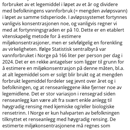
forbruket av et legemiddel i løpet av et år og dividere
med befolkningens vannforbruk (= mengden avløpsvann)
i løpet av samme tidsperiode. I avløpssystemet fortynnes
vanligvis konsentrasjonen noe, og vanligvis regner vi
med at fortynningsgraden er på 10. Dette er en etablert
vitenskapelig metode for å estimere
miljøkonsentrasjoner, men er selvfølgelig en forenkling
av virkeligheten. Ifølge Statistisk sentralbyrå var
vannforbruket i Norge på 166 liter per person per dag i
2024. Det er en rekke antagelser som ligger til grunn for
å estimere en miljøkonsentrasjon på denne måten, bl.a.
at alt legemiddel som er solgt blir brukt og at mengden
forbrukt legemiddel fordeler seg jevnt over året og i
befolkningen, og at renseanleggene ikke fjerner noe av
legemidlene. Det er stor variasjon i rensegrad siden
renseanlegg kan være alt fra svært enkle anlegg til
høygradig rensing med kjemiske og​/​eller biologiske
rensetrinn. I Norge er kun halvparten av befolkningen
tilknyttet et renseanlegg med høygradig rensing. De
estimerte miljøkonsentrasjonene må regnes som