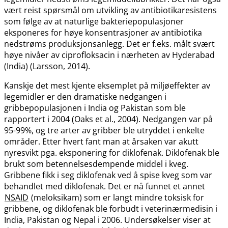
vært reist spørsmål om utvikling av antibiotikaresistens
som følge av at naturlige bakteriepopulasjoner
eksponeres for høye konsentrasjoner av antibiotika
nedstrøms produksjonsanlegg. Det er f.eks. målt svært
høye nivåer av ciprofloksacin i nærheten av Hyderabad
(India) (Larsson, 2014).
Kanskje det mest kjente eksemplet på miljøeffekter av
legemidler er den dramatiske nedgangen i
gribbepopulasjonen i India og Pakistan som ble
rapportert i 2004 (Oaks et al., 2004). Nedgangen var på
95-99%, og tre arter av gribber ble utryddet i enkelte
områder. Etter hvert fant man at årsaken var akutt
nyresvikt pga. eksponering for diklofenak. Diklofenak ble
brukt som betennelsesdempende middel i kveg.
Gribbene fikk i seg diklofenak ved å spise kveg som var
behandlet med diklofenak. Det er nå funnet et annet
NSAID
(meloksikam) som er langt mindre toksisk for
gribbene, og diklofenak ble forbudt i veterinærmedisin i
India, Pakistan og Nepal i 2006. Undersøkelser viser at