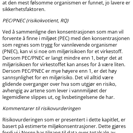
at den mest følsomme organismen er funnet, jo lavere er
sikkerhetsfaktoren.
PEC​/​PNEC (risikokvotient, RQ)
Ved å sammenligne den konsentrasjonen som man vil
forvente å finne i miljøet (PEC) med den konsentrasjonen
som regnes som trygg for vannlevende organismer
(PNEC), kan vi si noe om miljørisikoen for et virkestoff.
Dersom PEC​​/​​PNEC er langt mindre enn 1, betyr det at
miljørisikoen for virkestoffet kan anses for å være liten.
Dersom PEC​​/​​PNEC er mye høyere enn 1, er det høy
sannsynlighet for en miljørisiko. Det vil alltid være
glidende overganger over hva som utgjør en risiko,
avhengig av artene som lever i vannmiljøet der
legemidlene slippes ut, og livsbetingelsene de har.
Kommentarer til risikovurderingen
Risikovurderingen som er presentert i dette kapitlet, er
basert på estimerte miljøkonsentrasjoner. Dette gjøres
fordi vi i Norge har tilgang til data over totalsalg av