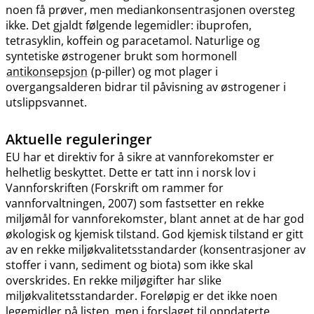
noen få prøver, men mediankonsentrasjonen oversteg
ikke. Det gjaldt følgende legemidler: ibuprofen,
tetrasyklin, koffein og paracetamol. Naturlige og
syntetiske østrogener brukt som hormonell
antikonsepsjon
(p-piller) og mot plager i
overgangsalderen bidrar til påvisning av østrogener i
utslippsvannet.
Aktuelle reguleringer
EU har et direktiv for å sikre at vannforekomster er
helhetlig beskyttet. Dette er tatt inn i norsk lov i
Vannforskriften (Forskrift om rammer for
vannforvaltningen, 2007) som fastsetter en rekke
miljømål for vannforekomster, blant annet at de har god
økologisk og kjemisk tilstand. God kjemisk tilstand er gitt
av en rekke miljøkvalitetsstandarder (konsentrasjoner av
stoffer i vann, sediment og biota) som ikke skal
overskrides. En rekke miljøgifter har slike
miljøkvalitetsstandarder. Foreløpig er det ikke noen
legemidler på listen, men i forslaget til oppdaterte