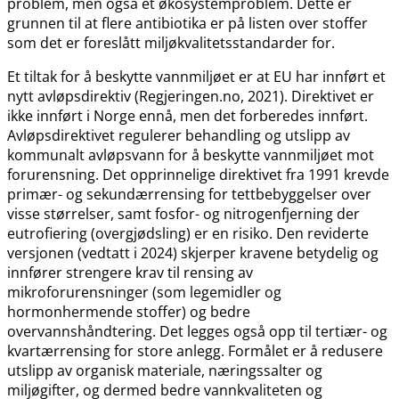
problem, men også et økosystemproblem. Dette er
grunnen til at flere antibiotika er på listen over stoffer
som det er foreslått miljøkvalitetsstandarder for.
Et tiltak for å beskytte vannmiljøet er at EU har innført et
nytt avløpsdirektiv (Regjeringen.no, 2021). Direktivet er
ikke innført i Norge ennå, men det forberedes innført.
Avløpsdirektivet regulerer behandling og utslipp av
kommunalt avløpsvann for å beskytte vannmiljøet mot
forurensning. Det opprinnelige direktivet fra 1991 krevde
primær- og sekundærrensing for tettbebyggelser over
visse størrelser, samt fosfor- og nitrogenfjerning der
eutrofiering (overgjødsling) er en risiko. Den reviderte
versjonen (vedtatt i 2024) skjerper kravene betydelig og
innfører strengere krav til rensing av
mikroforurensninger (som legemidler og
hormonhermende stoffer) og bedre
overvannshåndtering. Det legges også opp til tertiær- og
kvartærrensing for store anlegg. Formålet er å redusere
utslipp av organisk materiale, næringssalter og
miljøgifter, og dermed bedre vannkvaliteten og