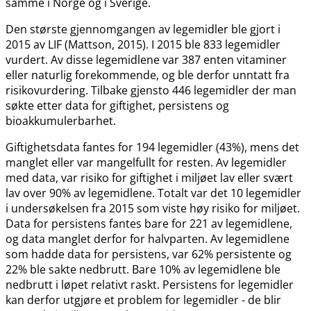
samme i Norge og i Sverige.
Den største gjennomgangen av legemidler ble gjort i
2015 av LIF (Mattson, 2015). I 2015 ble 833 legemidler
vurdert. Av disse legemidlene var 387 enten vitaminer
eller naturlig forekommende, og ble derfor unntatt fra
risikovurdering. Tilbake gjensto 446 legemidler der man
søkte etter data for giftighet, persistens og
bioakkumulerbarhet.
Giftighetsdata fantes for 194 legemidler (43%), mens det
manglet eller var mangelfullt for resten. Av legemidler
med data, var risiko for giftighet i miljøet lav eller svært
lav over 90% av legemidlene. Totalt var det 10 legemidler
i undersøkelsen fra 2015 som viste høy risiko for miljøet.
Data for persistens fantes bare for 221 av legemidlene,
og data manglet derfor for halvparten. Av legemidlene
som hadde data for persistens, var 62% persistente og
22% ble sakte nedbrutt. Bare 10% av legemidlene ble
nedbrutt i løpet relativt raskt. Persistens for legemidler
kan derfor utgjøre et problem for legemidler - de blir