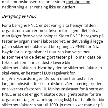
maksimumskonsentrasjoner siden
metabolisme
,
nedbrytning eller rensing ikke er vurdert.
Beregning av PNEC
For å beregne PNEC er det vanlig å ta hensyn til den
organismen som er mest følsom for legemidlet, slik at
man følger føre-var-prinsippet. Siden PNEC beregnes på
tester av organismer i laboratoriet, er det vanlig å legge
på en sikkerhetsfaktor ved beregning av PNEC for å ta
høyde for at organismer i naturen kan være mer
følsomme enn de det er gjort tester på. Jo mer data på
toksisitet som finnes, desto lavere blir
sikkerhetsfaktoren. Hvor høy denne sikkerhetsfaktoren
skal være, er bestemt i EUs regelverk for
miljørisikovurderinger. Dersom man har tester for
langtidstoksisitet for tre trofiske nivåer i næringskjeden,
er sikkerhetsfaktoren 10. Minimumskravet for å sette en
PNEC er at det er gjort akutte dødelighetstester for tre
organismer (alger, vannlopper og fisk). I dette tilfellet blir
sikkerhetsfaktoren satt til 1000. Jo mer sikker man er på