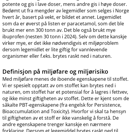
potente og gis i lave doser, mens andre gis i høye doser.
Bedømt ut fra mengder av legemidler som selges i Norge
hvert år, basert på vekt, er bildet et annet. Legemidlet
som da er øverst på listen er paracetamol, som det ble
brukt mer enn 300 tonn av. Det ble også brukt mye
ibuprofen (nesten 30 tonn i 2024). Selv om dette kanskje
virker mye, er det ikke nødvendigvis et miljøproblem
dersom legemidlet er lite giftig for vannlevende
organismer eller f.eks. brytes raskt ned i naturen.
Definisjon på miljøfare og miljørisiko
Med miljøfare menes de iboende egenskapene til stoffet.
Vi er spesielt opptatt av om stoffet kan brytes ned i
naturen, om stoffet har et potensial for å lagres i fettvev,
og ikke minst giftigheten av stoffet. Dette er kjent som de
såkalte PBT-egenskapene (fra engelsk for Persistence,
Bioaccumulation and Toxicity). Hvorfor vi skal ta hensyn
til giftigheten av et stoff er ikke vanskelig å forstå. De
andre egenskapene trenger kanskje en nærmere
forklaring. Dersom et legemiddel brytes raskt ned til