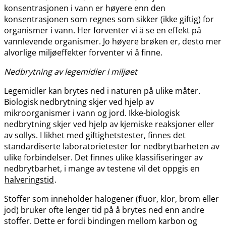
konsentrasjonen i vann er høyere enn den
konsentrasjonen som regnes som sikker (ikke giftig) for
organismer i vann. Her forventer vi å se en effekt på
vannlevende organismer. Jo høyere brøken er, desto mer
alvorlige miljøeffekter forventer vi å finne.
Nedbrytning av legemidler i miljøet
Legemidler kan brytes ned i naturen på ulike måter.
Biologisk nedbrytning skjer ved hjelp av
mikroorganismer i vann og jord. Ikke-biologisk
nedbrytning skjer ved hjelp av kjemiske reaksjoner eller
av sollys. I likhet med giftighetstester, finnes det
standardiserte laboratorietester for nedbrytbarheten av
ulike forbindelser. Det finnes ulike klassifiseringer av
nedbrytbarhet, i mange av testene vil det oppgis en
halveringstid
.
Stoffer som inneholder halogener (fluor, klor, brom eller
jod) bruker ofte lenger tid på å brytes ned enn andre
stoffer. Dette er fordi bindingen mellom karbon og