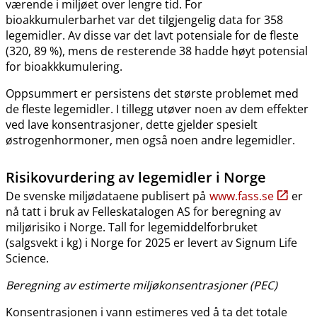
værende i miljøet over lengre tid. For
bioakkumulerbarhet var det tilgjengelig data for 358
legemidler. Av disse var det lavt potensiale for de fleste
(320, 89 %), mens de resterende 38 hadde høyt potensial
for bioakkkumulering.
Oppsummert er persistens det største problemet med
de fleste legemidler. I tillegg utøver noen av dem effekter
ved lave konsentrasjoner, dette gjelder spesielt
østrogenhormoner, men også noen andre legemidler.
Risikovurdering av legemidler i Norge
De svenske miljødataene publisert på
www.fass.se
er
nå tatt i bruk av Felleskatalogen AS for beregning av
miljørisiko i Norge. Tall for legemiddelforbruket
(salgsvekt i kg) i Norge for 2025 er levert av Signum Life
Science.
Beregning av estimerte miljøkonsentrasjoner (PEC)
Konsentrasjonen i vann estimeres ved å ta det totale