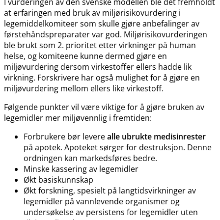
I vurderingen av den svenske modellen ble det fremholdt
at erfaringen med bruk av miljørisikovurdering i
legemiddelkomiteer som skulle gjøre anbefalinger av
førstehåndspreparater var god. Miljørisikovurderingen
ble brukt som 2. prioritet etter virkninger på human
helse, og komiteene kunne dermed gjøre en
miljøvurdering dersom virkestoffer ellers hadde lik
virkning. Forskrivere har også mulighet for å gjøre en
miljøvurdering mellom ellers like virkestoff.
Følgende punkter vil være viktige for å gjøre bruken av
legemidler mer miljøvennlig i fremtiden:
Forbrukere bør levere
alle ubrukte medisinrester
på apotek. Apoteket sørger for destruksjon. Denne
ordningen kan markedsføres bedre.
Minske kassering av legemidler
Økt basiskunnskap
Økt forskning, spesielt på langtidsvirkninger av
legemidler på vannlevende organismer og
undersøkelse av persistens for legemidler uten