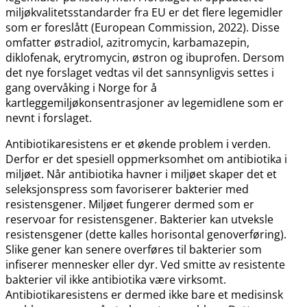
miljøkvalitetsstandarder fra EU er det flere legemidler
som er foreslått (European Commission, 2022). Disse
omfatter østradiol, azitromycin, karbamazepin,
diklofenak, erytromycin, østron og ibuprofen. Dersom
det nye forslaget vedtas vil det sannsynligvis settes i
gang overvåking i Norge for å
kartleggemiljøkonsentrasjoner av legemidlene som er
nevnt i forslaget.
Antibiotikaresistens er et økende problem i verden.
Derfor er det spesiell oppmerksomhet om antibiotika i
miljøet. Når antibiotika havner i miljøet skaper det et
seleksjonspress som favoriserer bakterier med
resistensgener. Miljøet fungerer dermed som er
reservoar for resistensgener. Bakterier kan utveksle
resistensgener (dette kalles horisontal genoverføring).
Slike gener kan senere overføres til bakterier som
infiserer mennesker eller dyr. Ved smitte av resistente
bakterier vil ikke antibiotika være virksomt.
Antibiotikaresistens er dermed ikke bare et medisinsk