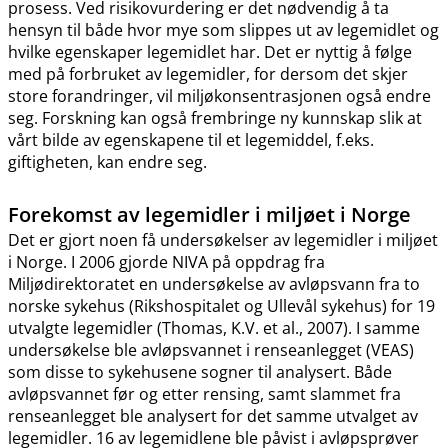
prosess. Ved risikovurdering er det nødvendig å ta
hensyn til både hvor mye som slippes ut av legemidlet og
hvilke egenskaper legemidlet har. Det er nyttig å følge
med på forbruket av legemidler, for dersom det skjer
store forandringer, vil miljøkonsentrasjonen også endre
seg. Forskning kan også frembringe ny kunnskap slik at
vårt bilde av egenskapene til et legemiddel, f.eks.
giftigheten, kan endre seg.
Forekomst av legemidler i miljøet i Norge
Det er gjort noen få undersøkelser av legemidler i miljøet
i Norge. I 2006 gjorde NIVA på oppdrag fra
Miljødirektoratet en undersøkelse av avløpsvann fra to
norske sykehus (Rikshospitalet og Ullevål sykehus) for 19
utvalgte legemidler (Thomas, K.V. et al., 2007). I samme
undersøkelse ble avløpsvannet i renseanlegget (VEAS)
som disse to sykehusene sogner til analysert. Både
avløpsvannet før og etter rensing, samt slammet fra
renseanlegget ble analysert for det samme utvalget av
legemidler. 16 av legemidlene ble påvist i avløpsprøver