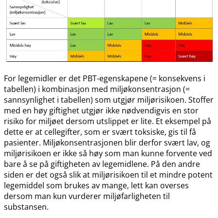
For legemidler er det PBT-egenskapene (= konsekvens i
tabellen) i kombinasjon med miljøkonsentrasjon (=
sannsynlighet i tabellen) som utgjør miljørisikoen. Stoffer
med en høy giftighet utgjør ikke nødvendigvis en stor
risiko for miljøet dersom utslippet er lite. Et eksempel på
dette er at cellegifter, som er svært toksiske, gis til få
pasienter. Miljøkonsentrasjonen blir derfor svært lav, og
miljørisikoen er ikke så høy som man kunne forvente ved
bare å se på giftigheten av legemidlene. På den andre
siden er det også slik at miljørisikoen til et mindre potent
legemiddel som brukes av mange, lett kan overses
dersom man kun vurderer miljøfarligheten til
substansen.