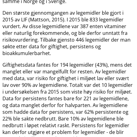
samme i Norge og i Sverige.
Den største gjennomgangen av legemidler ble gjort i
2015 av LIF (Mattson, 2015). I 2015 ble 833 legemidler
vurdert. Av disse legemidlene var 387 enten vitaminer
eller naturlig forekommende, og ble derfor unntatt fra
risikovurdering. Tilbake gjensto 446 legemidler der man
søkte etter data for giftighet, persistens og
bioakkumulerbarhet.
Giftighetsdata fantes for 194 legemidler (43%), mens det
manglet eller var mangelfullt for resten. Av legemidler
med data, var risiko for giftighet i miljøet lav eller svært
lav over 90% av legemidlene. Totalt var det 10 legemidler
i undersøkelsen fra 2015 som viste høy risiko for miljøet.
Data for persistens fantes bare for 221 av legemidlene,
og data manglet derfor for halvparten. Av legemidlene
som hadde data for persistens, var 62% persistente og
22% ble sakte nedbrutt. Bare 10% av legemidlene ble
nedbrutt i løpet relativt raskt. Persistens for legemidler
kan derfor utgjøre et problem for legemidler - de blir