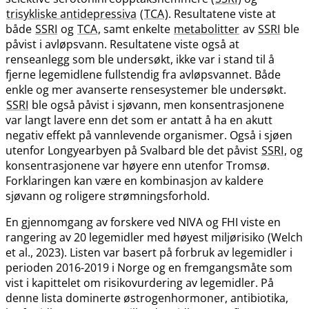
trisykliske antidepressiva
(
TCA
). Resultatene viste at
både
SSRI
og
TCA
, samt enkelte
metabolitter
av
SSRI
ble
påvist i avløpsvann. Resultatene viste også at
renseanlegg som ble undersøkt, ikke var i stand til å
fjerne legemidlene fullstendig fra avløpsvannet. Både
enkle og mer avanserte rensesystemer ble undersøkt.
SSRI
ble også påvist i sjøvann, men konsentrasjonene
var langt lavere enn det som er antatt å ha en akutt
negativ effekt på vannlevende organismer. Også i sjøen
utenfor Longyearbyen på Svalbard ble det påvist
SSRI
, og
konsentrasjonene var høyere enn utenfor Tromsø.
Forklaringen kan være en kombinasjon av kaldere
sjøvann og roligere strømningsforhold.
En gjennomgang av forskere ved NIVA og FHI viste en
rangering av 20 legemidler med høyest miljørisiko (Welch
et al., 2023). Listen var basert på forbruk av legemidler i
perioden 2016-2019 i Norge og en fremgangsmåte som
vist i kapittelet om risikovurdering av legemidler. På
denne lista dominerte østrogenhormoner, antibiotika,