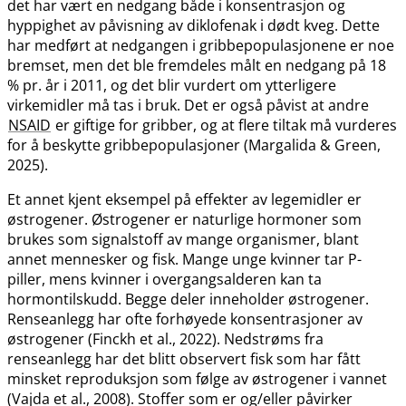
det har vært en nedgang både i konsentrasjon og
hyppighet av påvisning av diklofenak i dødt kveg. Dette
har medført at nedgangen i gribbepopulasjonene er noe
bremset, men det ble fremdeles målt en nedgang på 18
% pr. år i 2011, og det blir vurdert om ytterligere
virkemidler må tas i bruk. Det er også påvist at andre
NSAID
er giftige for gribber, og at flere tiltak må vurderes
for å beskytte gribbepopulasjoner (Margalida & Green,
2025).
Et annet kjent eksempel på effekter av legemidler er
østrogener. Østrogener er naturlige hormoner som
brukes som signalstoff av mange organismer, blant
annet mennesker og fisk. Mange unge kvinner tar P-
piller, mens kvinner i overgangsalderen kan ta
hormontilskudd. Begge deler inneholder østrogener.
Renseanlegg har ofte forhøyede konsentrasjoner av
østrogener (Finckh et al., 2022). Nedstrøms fra
renseanlegg har det blitt observert fisk som har fått
minsket reproduksjon som følge av østrogener i vannet
(Vajda et al., 2008). Stoffer som er og​/​eller påvirker