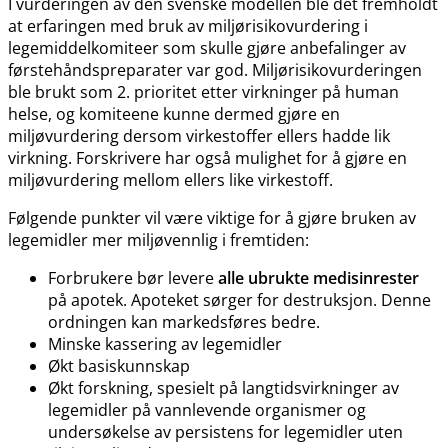
I vurderingen av den svenske modellen ble det fremholdt
at erfaringen med bruk av miljørisikovurdering i
legemiddelkomiteer som skulle gjøre anbefalinger av
førstehåndspreparater var god. Miljørisikovurderingen
ble brukt som 2. prioritet etter virkninger på human
helse, og komiteene kunne dermed gjøre en
miljøvurdering dersom virkestoffer ellers hadde lik
virkning. Forskrivere har også mulighet for å gjøre en
miljøvurdering mellom ellers like virkestoff.
Følgende punkter vil være viktige for å gjøre bruken av
legemidler mer miljøvennlig i fremtiden:
Forbrukere bør levere
alle ubrukte medisinrester
på apotek. Apoteket sørger for destruksjon. Denne
ordningen kan markedsføres bedre.
Minske kassering av legemidler
Økt basiskunnskap
Økt forskning, spesielt på langtidsvirkninger av
legemidler på vannlevende organismer og
undersøkelse av persistens for legemidler uten