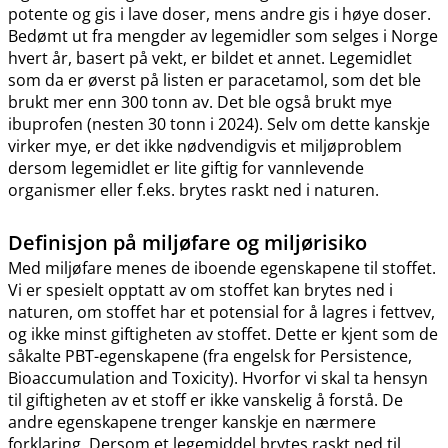
potente og gis i lave doser, mens andre gis i høye doser.
Bedømt ut fra mengder av legemidler som selges i Norge
hvert år, basert på vekt, er bildet et annet. Legemidlet
som da er øverst på listen er paracetamol, som det ble
brukt mer enn 300 tonn av. Det ble også brukt mye
ibuprofen (nesten 30 tonn i 2024). Selv om dette kanskje
virker mye, er det ikke nødvendigvis et miljøproblem
dersom legemidlet er lite giftig for vannlevende
organismer eller f.eks. brytes raskt ned i naturen.
Definisjon på miljøfare og miljørisiko
Med miljøfare menes de iboende egenskapene til stoffet.
Vi er spesielt opptatt av om stoffet kan brytes ned i
naturen, om stoffet har et potensial for å lagres i fettvev,
og ikke minst giftigheten av stoffet. Dette er kjent som de
såkalte PBT-egenskapene (fra engelsk for Persistence,
Bioaccumulation and Toxicity). Hvorfor vi skal ta hensyn
til giftigheten av et stoff er ikke vanskelig å forstå. De
andre egenskapene trenger kanskje en nærmere
forklaring. Dersom et legemiddel brytes raskt ned til