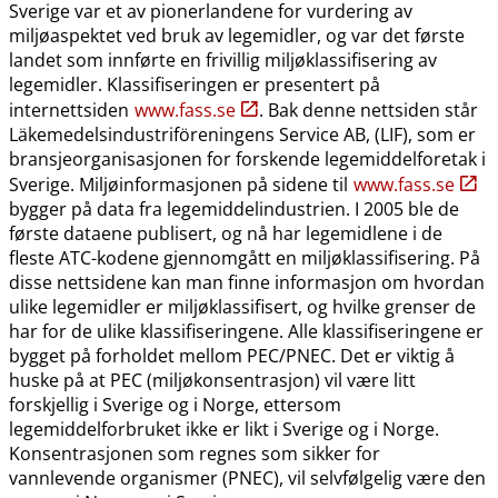
Sverige var et av pionerlandene for vurdering av
miljøaspektet ved bruk av legemidler, og var det første
landet som innførte en frivillig miljøklassifisering av
legemidler. Klassifiseringen er presentert på
internettsiden
www.fass.se
. Bak denne nettsiden står
Läkemedelsindustriföreningens Service AB, (LIF), som er
bransjeorganisasjonen for forskende legemiddelforetak i
Sverige. Miljøinformasjonen på sidene til
www.fass.se
bygger på data fra legemiddelindustrien. I 2005 ble de
første dataene publisert, og nå har legemidlene i de
fleste ATC-kodene gjennomgått en miljøklassifisering. På
disse nettsidene kan man finne informasjon om hvordan
ulike legemidler er miljøklassifisert, og hvilke grenser de
har for de ulike klassifiseringene. Alle klassifiseringene er
bygget på forholdet mellom PEC​/​PNEC. Det er viktig å
huske på at PEC (miljøkonsentrasjon) vil være litt
forskjellig i Sverige og i Norge, ettersom
legemiddelforbruket ikke er likt i Sverige og i Norge.
Konsentrasjonen som regnes som sikker for
vannlevende organismer (PNEC), vil selvfølgelig være den