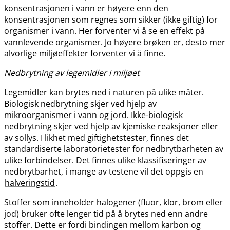
konsentrasjonen i vann er høyere enn den
konsentrasjonen som regnes som sikker (ikke giftig) for
organismer i vann. Her forventer vi å se en effekt på
vannlevende organismer. Jo høyere brøken er, desto mer
alvorlige miljøeffekter forventer vi å finne.
Nedbrytning av legemidler i miljøet
Legemidler kan brytes ned i naturen på ulike måter.
Biologisk nedbrytning skjer ved hjelp av
mikroorganismer i vann og jord. Ikke-biologisk
nedbrytning skjer ved hjelp av kjemiske reaksjoner eller
av sollys. I likhet med giftighetstester, finnes det
standardiserte laboratorietester for nedbrytbarheten av
ulike forbindelser. Det finnes ulike klassifiseringer av
nedbrytbarhet, i mange av testene vil det oppgis en
halveringstid
.
Stoffer som inneholder halogener (fluor, klor, brom eller
jod) bruker ofte lenger tid på å brytes ned enn andre
stoffer. Dette er fordi bindingen mellom karbon og