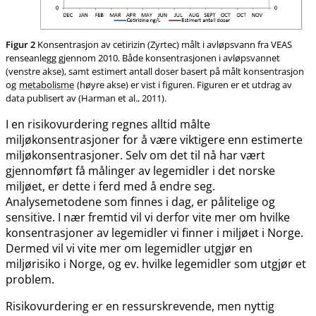
Figur 2
Konsentrasjon av cetirizin (Zyrtec) målt i avløpsvann fra VEAS
renseanlegg gjennom 2010. Både konsentrasjonen i avløpsvannet
(venstre akse), samt estimert antall doser basert på målt konsentrasjon
og
metabolisme
(høyre akse) er vist i figuren. Figuren er et utdrag av
data publisert av (Harman et al., 2011).
I en risikovurdering regnes alltid målte
miljøkonsentrasjoner for å være viktigere enn estimerte
miljøkonsentrasjoner. Selv om det til nå har vært
gjennomført få målinger av legemidler i det norske
miljøet, er dette i ferd med å endre seg.
Analysemetodene som finnes i dag, er pålitelige og
sensitive. I nær fremtid vil vi derfor vite mer om hvilke
konsentrasjoner av legemidler vi finner i miljøet i Norge.
Dermed vil vi vite mer om legemidler utgjør en
miljørisiko i Norge, og ev. hvilke legemidler som utgjør et
problem.
Risikovurdering er en ressurskrevende, men nyttig