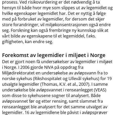
prosess. Ved risikovurdering er det nødvendig å ta
hensyn til både hvor mye som slippes ut av legemidlet og
hvilke egenskaper legemidlet har. Det er nyttig å følge
med på forbruket av legemidler, for dersom det skjer
store forandringer, vil miljøkonsentrasjonen også endre
seg. Forskning kan også frembringe ny kunnskap slik at
vårt bilde av egenskapene til et legemiddel, f.eks.
giftigheten, kan endre seg.
Forekomst av legemidler i miljøet i Norge
Det er gjort noen få undersøkelser av legemidler i miljøet
i Norge. I 2006 gjorde NIVA på oppdrag fra
Miljødirektoratet en undersøkelse av avløpsvann fra to
norske sykehus (Rikshospitalet og Ullevål sykehus) for 19
utvalgte legemidler (Thomas, K.V. et al., 2007). I samme
undersøkelse ble avløpsvannet i renseanlegget (VEAS)
som disse to sykehusene sogner til analysert. Både
avløpsvannet før og etter rensing, samt slammet fra
renseanlegget ble analysert for det samme utvalget av
legemidler. 16 av legemidlene ble påvist i avløpsprøver