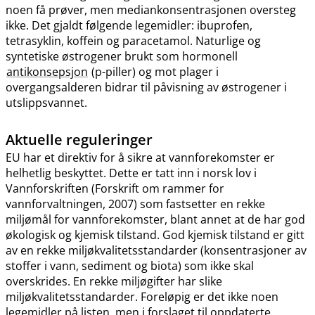
noen få prøver, men mediankonsentrasjonen oversteg
ikke. Det gjaldt følgende legemidler: ibuprofen,
tetrasyklin, koffein og paracetamol. Naturlige og
syntetiske østrogener brukt som hormonell
antikonsepsjon
(p-piller) og mot plager i
overgangsalderen bidrar til påvisning av østrogener i
utslippsvannet.
Aktuelle reguleringer
EU har et direktiv for å sikre at vannforekomster er
helhetlig beskyttet. Dette er tatt inn i norsk lov i
Vannforskriften (Forskrift om rammer for
vannforvaltningen, 2007) som fastsetter en rekke
miljømål for vannforekomster, blant annet at de har god
økologisk og kjemisk tilstand. God kjemisk tilstand er gitt
av en rekke miljøkvalitetsstandarder (konsentrasjoner av
stoffer i vann, sediment og biota) som ikke skal
overskrides. En rekke miljøgifter har slike
miljøkvalitetsstandarder. Foreløpig er det ikke noen
legemidler på listen, men i forslaget til oppdaterte