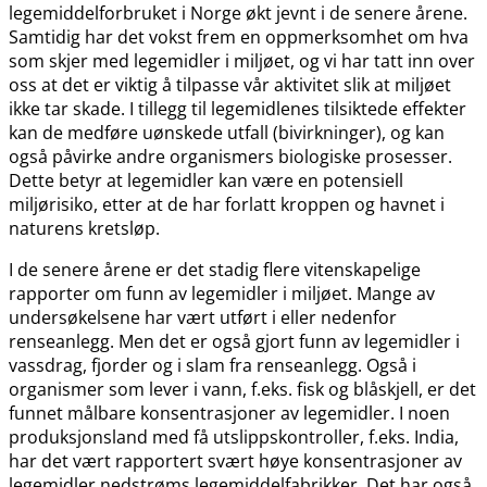
legemiddelforbruket i Norge økt jevnt i de senere årene.
Samtidig har det vokst frem en oppmerksomhet om hva
som skjer med legemidler i miljøet, og vi har tatt inn over
oss at det er viktig å tilpasse vår aktivitet slik at miljøet
ikke tar skade. I tillegg til legemidlenes tilsiktede effekter
kan de medføre uønskede utfall (bivirkninger), og kan
også påvirke andre organismers biologiske prosesser.
Dette betyr at legemidler kan være en potensiell
miljørisiko, etter at de har forlatt kroppen og havnet i
naturens kretsløp.
I de senere årene er det stadig flere vitenskapelige
rapporter om funn av legemidler i miljøet. Mange av
undersøkelsene har vært utført i eller nedenfor
renseanlegg. Men det er også gjort funn av legemidler i
vassdrag, fjorder og i slam fra renseanlegg. Også i
organismer som lever i vann, f.eks. fisk og blåskjell, er det
funnet målbare konsentrasjoner av legemidler. I noen
produksjonsland med få utslippskontroller, f.eks. India,
har det vært rapportert svært høye konsentrasjoner av
legemidler nedstrøms legemiddelfabrikker. Det har også