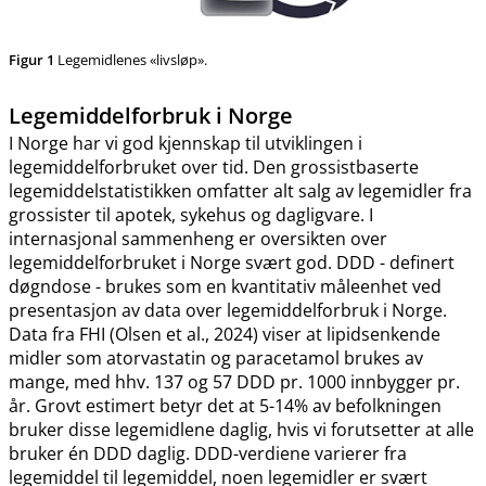
Figur 1
Legemidlenes «livsløp».
Legemiddelforbruk i Norge
I Norge har vi god kjennskap til utviklingen i
legemiddelforbruket over tid. Den grossistbaserte
legemiddelstatistikken omfatter alt salg av legemidler fra
grossister til apotek, sykehus og dagligvare. I
internasjonal sammenheng er oversikten over
legemiddelforbruket i Norge svært god. DDD - definert
døgndose - brukes som en kvantitativ måleenhet ved
presentasjon av data over legemiddelforbruk i Norge.
Data fra FHI (Olsen et al., 2024) viser at lipidsenkende
midler som atorvastatin og paracetamol brukes av
mange, med hhv. 137 og 57 DDD pr. 1000 innbygger pr.
år. Grovt estimert betyr det at 5-14% av befolkningen
bruker disse legemidlene daglig, hvis vi forutsetter at alle
bruker én DDD daglig. DDD-verdiene varierer fra
legemiddel til legemiddel, noen legemidler er svært