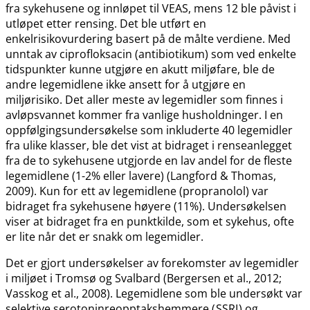
fra sykehusene og innløpet til VEAS, mens 12 ble påvist i
utløpet etter rensing. Det ble utført en
enkelrisikovurdering basert på de målte verdiene. Med
unntak av ciprofloksacin (antibiotikum) som ved enkelte
tidspunkter kunne utgjøre en akutt miljøfare, ble de
andre legemidlene ikke ansett for å utgjøre en
miljørisiko. Det aller meste av legemidler som finnes i
avløpsvannet kommer fra vanlige husholdninger. I en
oppfølgingsundersøkelse som inkluderte 40 legemidler
fra ulike klasser, ble det vist at bidraget i renseanlegget
fra de to sykehusene utgjorde en lav andel for de fleste
legemidlene (1-2% eller lavere) (Langford & Thomas,
2009). Kun for ett av legemidlene (propranolol) var
bidraget fra sykehusene høyere (11%). Undersøkelsen
viser at bidraget fra en punktkilde, som et sykehus, ofte
er lite når det er snakk om legemidler.
Det er gjort undersøkelser av forekomster av legemidler
i miljøet i Tromsø og Svalbard (Bergersen et al., 2012;
Vasskog et al., 2008). Legemidlene som ble undersøkt var
selektive serotoninreopptakshemmere (
SSRI
) og