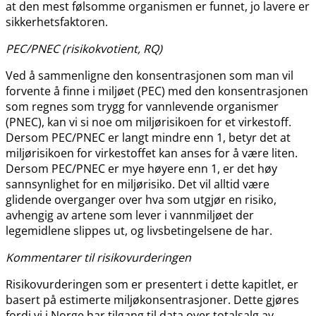
at den mest følsomme organismen er funnet, jo lavere er
sikkerhetsfaktoren.
PEC​/​PNEC (risikokvotient, RQ)
Ved å sammenligne den konsentrasjonen som man vil
forvente å finne i miljøet (PEC) med den konsentrasjonen
som regnes som trygg for vannlevende organismer
(PNEC), kan vi si noe om miljørisikoen for et virkestoff.
Dersom PEC​​/​​PNEC er langt mindre enn 1, betyr det at
miljørisikoen for virkestoffet kan anses for å være liten.
Dersom PEC​​/​​PNEC er mye høyere enn 1, er det høy
sannsynlighet for en miljørisiko. Det vil alltid være
glidende overganger over hva som utgjør en risiko,
avhengig av artene som lever i vannmiljøet der
legemidlene slippes ut, og livsbetingelsene de har.
Kommentarer til risikovurderingen
Risikovurderingen som er presentert i dette kapitlet, er
basert på estimerte miljøkonsentrasjoner. Dette gjøres
fordi vi i Norge har tilgang til data over totalsalg av