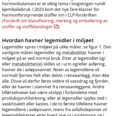
hormonbalansen er et viktig tema i lovgivingen rundt
kjemikaliebruk. I 2023 kom det nye fare-klasser for
hormonforstyrrende stoffer inn i CLP-forskriften
(Forskrift om klassifisering, merking og emballering av
stoffer og stoffblandinger
).
Hvordan havner legemidler i miljøet
Legemidler spres i miljøet på ulike måter, se figur 1. Den
vanligste måten legemidler og
metabolitter
havner i
miljøet på er ved normal bruk. Etter at legemidlet og​/​
eller
metabolitten
(e) skilles ut i urin og​/​eller avføring,
havner de i avløpsvannet. Noen av legemidlene vil
normalt fjernes helt eller delvis i renseanlegg, men ikke
alle. Disse vil derfor føres videre til vassdrag og fjorder,
eller de havner i slammet fra renseanleggene. Andre
tilførselsveier kan være utslipp i forbindelse med
produksjon​/​tilvirkning, eller at legemidler spyles ned i
vask​/​toalett eller kastes. I de to første tilfellene havner
legemidlene i avløpsvann, mens fra avfallsdeponier vil
legemiddelrester etter hvert sive ut i jordsmonn og i