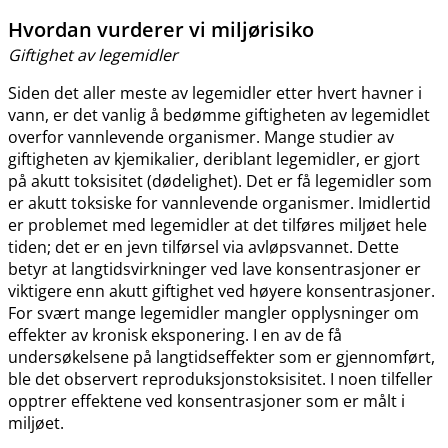
Hvordan vurderer vi miljørisiko
Giftighet av legemidler
Siden det aller meste av legemidler etter hvert havner i
vann, er det vanlig å bedømme giftigheten av legemidlet
overfor vannlevende organismer. Mange studier av
giftigheten av kjemikalier, deriblant legemidler, er gjort
på akutt toksisitet (dødelighet). Det er få legemidler som
er akutt toksiske for vannlevende organismer. Imidlertid
er problemet med legemidler at det tilføres miljøet hele
tiden; det er en jevn tilførsel via avløpsvannet. Dette
betyr at langtidsvirkninger ved lave konsentrasjoner er
viktigere enn akutt giftighet ved høyere konsentrasjoner.
For svært mange legemidler mangler opplysninger om
effekter av kronisk eksponering. I en av de få
undersøkelsene på langtidseffekter som er gjennomført,
ble det observert reproduksjonstoksisitet. I noen tilfeller
opptrer effektene ved konsentrasjoner som er målt i
miljøet.