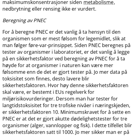
maksimumskonsentrasjoner siden
metabolisme
,
nedbrytning eller rensing ikke er vurdert.
Beregning av PNEC
For å beregne PNEC er det vanlig å ta hensyn til den
organismen som er mest følsom for legemidlet, slik at
man følger føre-var-prinsippet. Siden PNEC beregnes på
tester av organismer i laboratoriet, er det vanlig å legge
på en sikkerhetsfaktor ved beregning av PNEC for å ta
høyde for at organismer i naturen kan være mer
følsomme enn de det er gjort tester på. Jo mer data på
toksisitet som finnes, desto lavere blir
sikkerhetsfaktoren. Hvor høy denne sikkerhetsfaktoren
skal være, er bestemt i EUs regelverk for
miljørisikovurderinger. Dersom man har tester for
langtidstoksisitet for tre trofiske nivåer i næringskjeden,
er sikkerhetsfaktoren 10. Minimumskravet for å sette en
PNEC er at det er gjort akutte dødelighetstester for tre
organismer (alger, vannlopper og fisk). I dette tilfellet blir
sikkerhetsfaktoren satt til 1000. Jo mer sikker man er på