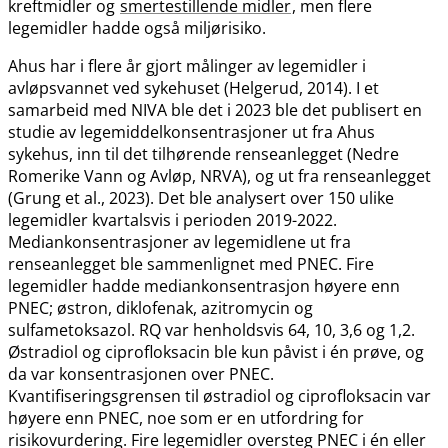
kreftmidler og
smertestillende midler
, men flere
legemidler hadde også miljørisiko.
Ahus har i flere år gjort målinger av legemidler i
avløpsvannet ved sykehuset (Helgerud, 2014). I et
samarbeid med NIVA ble det i 2023 ble det publisert en
studie av legemiddelkonsentrasjoner ut fra Ahus
sykehus, inn til det tilhørende renseanlegget (Nedre
Romerike Vann og Avløp, NRVA), og ut fra renseanlegget
(Grung et al., 2023). Det ble analysert over 150 ulike
legemidler kvartalsvis i perioden 2019-2022.
Mediankonsentrasjoner av legemidlene ut fra
renseanlegget ble sammenlignet med PNEC. Fire
legemidler hadde mediankonsentrasjon høyere enn
PNEC; østron, diklofenak, azitromycin og
sulfametoksazol. RQ var henholdsvis 64, 10, 3,6 og 1,2.
Østradiol og ciprofloksacin ble kun påvist i én prøve, og
da var konsentrasjonen over PNEC.
Kvantifiseringsgrensen til østradiol og ciprofloksacin var
høyere enn PNEC, noe som er en utfordring for
risikovurdering. Fire legemidler oversteg PNEC i én eller