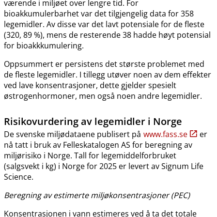
værende i miljøet over lengre tid. For
bioakkumulerbarhet var det tilgjengelig data for 358
legemidler. Av disse var det lavt potensiale for de fleste
(320, 89 %), mens de resterende 38 hadde høyt potensial
for bioakkkumulering.
Oppsummert er persistens det største problemet med
de fleste legemidler. I tillegg utøver noen av dem effekter
ved lave konsentrasjoner, dette gjelder spesielt
østrogenhormoner, men også noen andre legemidler.
Risikovurdering av legemidler i Norge
De svenske miljødataene publisert på
www.fass.se
er
nå tatt i bruk av Felleskatalogen AS for beregning av
miljørisiko i Norge. Tall for legemiddelforbruket
(salgsvekt i kg) i Norge for 2025 er levert av Signum Life
Science.
Beregning av estimerte miljøkonsentrasjoner (PEC)
Konsentrasjonen i vann estimeres ved å ta det totale