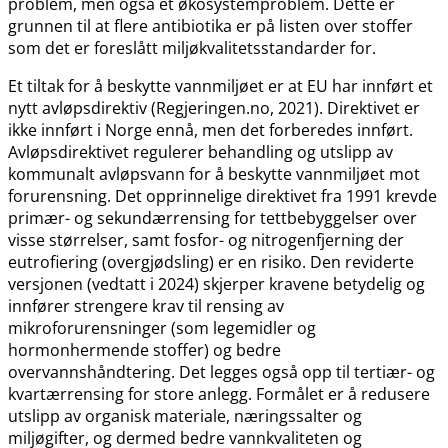
problem, men også et økosystemproblem. Dette er
grunnen til at flere antibiotika er på listen over stoffer
som det er foreslått miljøkvalitetsstandarder for.
Et tiltak for å beskytte vannmiljøet er at EU har innført et
nytt avløpsdirektiv (Regjeringen.no, 2021). Direktivet er
ikke innført i Norge ennå, men det forberedes innført.
Avløpsdirektivet regulerer behandling og utslipp av
kommunalt avløpsvann for å beskytte vannmiljøet mot
forurensning. Det opprinnelige direktivet fra 1991 krevde
primær- og sekundærrensing for tettbebyggelser over
visse størrelser, samt fosfor- og nitrogenfjerning der
eutrofiering (overgjødsling) er en risiko. Den reviderte
versjonen (vedtatt i 2024) skjerper kravene betydelig og
innfører strengere krav til rensing av
mikroforurensninger (som legemidler og
hormonhermende stoffer) og bedre
overvannshåndtering. Det legges også opp til tertiær- og
kvartærrensing for store anlegg. Formålet er å redusere
utslipp av organisk materiale, næringssalter og
miljøgifter, og dermed bedre vannkvaliteten og