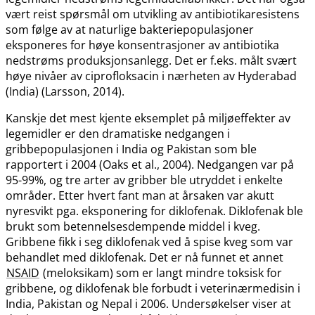
vært reist spørsmål om utvikling av antibiotikaresistens
som følge av at naturlige bakteriepopulasjoner
eksponeres for høye konsentrasjoner av antibiotika
nedstrøms produksjonsanlegg. Det er f.eks. målt svært
høye nivåer av ciprofloksacin i nærheten av Hyderabad
(India) (Larsson, 2014).
Kanskje det mest kjente eksemplet på miljøeffekter av
legemidler er den dramatiske nedgangen i
gribbepopulasjonen i India og Pakistan som ble
rapportert i 2004 (Oaks et al., 2004). Nedgangen var på
95-99%, og tre arter av gribber ble utryddet i enkelte
områder. Etter hvert fant man at årsaken var akutt
nyresvikt pga. eksponering for diklofenak. Diklofenak ble
brukt som betennelsesdempende middel i kveg.
Gribbene fikk i seg diklofenak ved å spise kveg som var
behandlet med diklofenak. Det er nå funnet et annet
NSAID
(meloksikam) som er langt mindre toksisk for
gribbene, og diklofenak ble forbudt i veterinærmedisin i
India, Pakistan og Nepal i 2006. Undersøkelser viser at