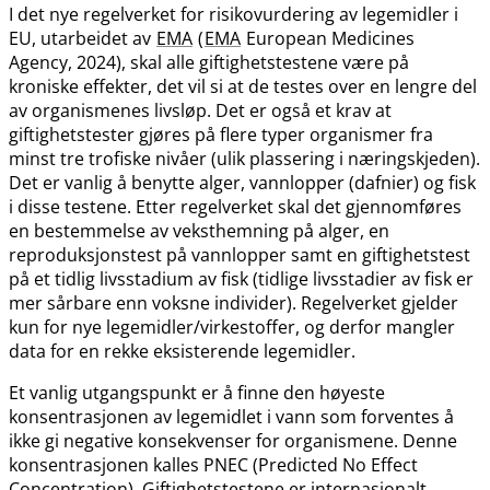
I det nye regelverket for risikovurdering av legemidler i
EU, utarbeidet av
EMA
(
EMA
European Medicines
Agency, 2024), skal alle giftighetstestene være på
kroniske effekter, det vil si at de testes over en lengre del
av organismenes livsløp. Det er også et krav at
giftighetstester gjøres på flere typer organismer fra
minst tre trofiske nivåer (ulik plassering i næringskjeden).
Det er vanlig å benytte alger, vannlopper (dafnier) og fisk
i disse testene. Etter regelverket skal det gjennomføres
en bestemmelse av veksthemning på alger, en
reproduksjonstest på vannlopper samt en giftighetstest
på et tidlig livsstadium av fisk (tidlige livsstadier av fisk er
mer sårbare enn voksne individer). Regelverket gjelder
kun for nye legemidler​/​virkestoffer, og derfor mangler
data for en rekke eksisterende legemidler.
Et vanlig utgangspunkt er å finne den høyeste
konsentrasjonen av legemidlet i vann som forventes å
ikke gi negative konsekvenser for organismene. Denne
konsentrasjonen kalles PNEC (Predicted No Effect
Concentration). Giftighetstestene er internasjonalt