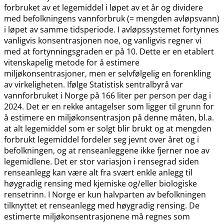
forbruket av et legemiddel i løpet av et år og dividere
med befolkningens vannforbruk (= mengden avløpsvann)
i løpet av samme tidsperiode. I avløpssystemet fortynnes
vanligvis konsentrasjonen noe, og vanligvis regner vi
med at fortynningsgraden er på 10. Dette er en etablert
vitenskapelig metode for å estimere
miljøkonsentrasjoner, men er selvfølgelig en forenkling
av virkeligheten. Ifølge Statistisk sentralbyrå var
vannforbruket i Norge på 166 liter per person per dag i
2024. Det er en rekke antagelser som ligger til grunn for
å estimere en miljøkonsentrasjon på denne måten, bl.a.
at alt legemiddel som er solgt blir brukt og at mengden
forbrukt legemiddel fordeler seg jevnt over året og i
befolkningen, og at renseanleggene ikke fjerner noe av
legemidlene. Det er stor variasjon i rensegrad siden
renseanlegg kan være alt fra svært enkle anlegg til
høygradig rensing med kjemiske og​/​eller biologiske
rensetrinn. I Norge er kun halvparten av befolkningen
tilknyttet et renseanlegg med høygradig rensing. De
estimerte miljøkonsentrasjonene må regnes som