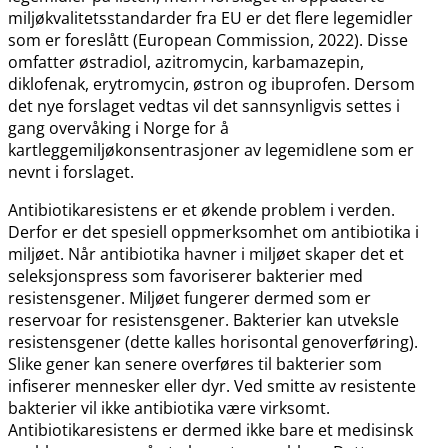
miljøkvalitetsstandarder fra EU er det flere legemidler
som er foreslått (European Commission, 2022). Disse
omfatter østradiol, azitromycin, karbamazepin,
diklofenak, erytromycin, østron og ibuprofen. Dersom
det nye forslaget vedtas vil det sannsynligvis settes i
gang overvåking i Norge for å
kartleggemiljøkonsentrasjoner av legemidlene som er
nevnt i forslaget.
Antibiotikaresistens er et økende problem i verden.
Derfor er det spesiell oppmerksomhet om antibiotika i
miljøet. Når antibiotika havner i miljøet skaper det et
seleksjonspress som favoriserer bakterier med
resistensgener. Miljøet fungerer dermed som er
reservoar for resistensgener. Bakterier kan utveksle
resistensgener (dette kalles horisontal genoverføring).
Slike gener kan senere overføres til bakterier som
infiserer mennesker eller dyr. Ved smitte av resistente
bakterier vil ikke antibiotika være virksomt.
Antibiotikaresistens er dermed ikke bare et medisinsk