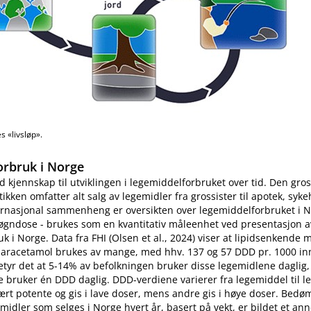
 «livsløp».
orbruk i Norge
od kjennskap til utviklingen i legemiddelforbruket over tid. Den gro
ikken omfatter alt salg av legemidler fra grossister til apotek, syk
ternasjonal sammenheng er oversikten over legemiddelforbruket i 
øgndose - brukes som en kvantitativ måleenhet ved presentasjon a
k i Norge. Data fra FHI (Olsen et al., 2024) viser at lipidsenkende 
paracetamol brukes av mange, med hhv. 137 og 57 DDD pr. 1000 inn
etyr det at 5-14% av befolkningen bruker disse legemidlene daglig, 
lle bruker én DDD daglig. DDD-verdiene varierer fra legemiddel til 
ært potente og gis i lave doser, mens andre gis i høye doser. Bedøm
idler som selges i Norge hvert år, basert på vekt, er bildet et ann