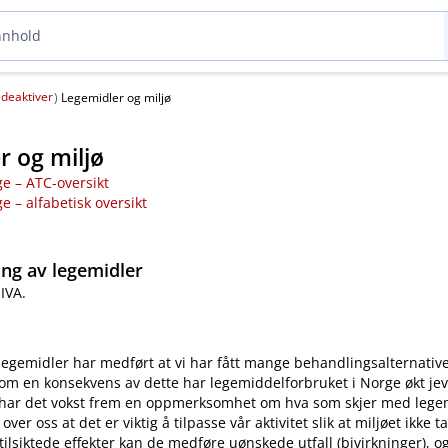
deaktiver
(
)
Legemidler og miljø
r og miljø
ge – ATC-oversikt
ge – alfabetisk oversikt
ing av legemidler
IVA.
 legemidler har medført at vi har fått mange behandlingsalternative
. Som en konsekvens av dette har legemiddelforbruket i Norge økt je
 har det vokst frem en oppmerksomhet om hva som skjer med legemi
 over oss at det er viktig å tilpasse vår aktivitet slik at miljøet ikke ta
 tilsiktede effekter kan de medføre uønskede utfall (bivirkninger), o