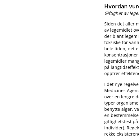
Hvordan vurd
Giftighet av leg
Siden det aller 
av legemidlet ov
deriblant legemid
toksiske for van
hele tiden; det e
konsentrasjoner 
legemidler mangl
på langtidseffekt
opptrer effekten
I det nye regelv
Medicines Agency,
over en lengre de
typer organismer 
benytte alger, va
en bestemmelse 
giftighetstest på
individer). Regel
rekke eksisteren