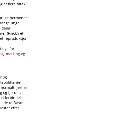
g at flere tiltak
turlige hormoner
 Mange unge
e deler
ner (Finckh et
sket reproduksjon
r
t nye fare-
ring, merking og
er og
tabolitten
(e)
l normalt fjernes
ag og fjorder,
p i forbindelse
 I de to første
rester etter