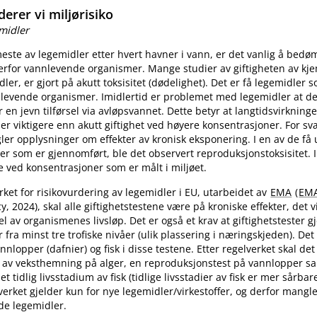
erer vi miljørisiko
emidler
meste av legemidler etter hvert havner i vann, er det vanlig å bed
erfor vannlevende organismer. Mange studier av giftigheten av kje
ler, er gjort på akutt toksisitet (dødelighet). Det er få legemidler 
nlevende organismer. Imidlertid er problemet med legemidler at det 
r en jevn tilførsel via avløpsvannet. Dette betyr at langtidsvirkning
er viktigere enn akutt giftighet ved høyere konsentrasjoner. For s
er opplysninger om effekter av kronisk eksponering. I en av de få
er som er gjennomført, ble det observert reproduksjonstoksisitet. I 
e ved konsentrasjoner som er målt i miljøet.
erket for risikovurdering av legemidler i EU, utarbeidet av
EMA
(
EM
 2024), skal alle giftighetstestene være på kroniske effekter, det vi
l av organismenes livsløp. Det er også et krav at giftighetstester gj
fra minst tre trofiske nivåer (ulik plassering i næringskjeden). Det 
nnlopper (dafnier) og fisk i disse testene. Etter regelverket skal d
av veksthemning på alger, en reproduksjonstest på vannlopper s
 et tidlig livsstadium av fisk (tidlige livsstadier av fisk er mer sårb
verket gjelder kun for nye legemidler​/​virkestoffer, og derfor mangl
de legemidler.