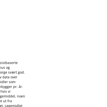
ssistbaserte
ehus og
Norge svært god.
v data over
midler som
bygger pr. år.
hvis vi
legemiddel, noen
t ut fra
et. Legemidlet