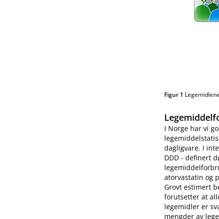
Figur 1
Legemidlenes
Legemiddelf
I Norge har vi g
legemiddelstatist
dagligvare. I in
DDD - definert d
legemiddelforbru
atorvastatin og 
Grovt estimert b
forutsetter at a
legemidler er sv
mengder av legem