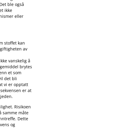
Det ble også
et ikke
nismer eller
m stoffet kan
 giftigheten av
 ikke vanskelig å
egemiddel brytes
g enn et som
l det bli
t vi er opptatt
onsekvensen er at
kjeden.
lighet. Risikoen
. På samme måte
nntreffe. Dette
kvens og