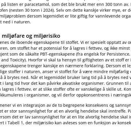
 på listen er paracetamol, som det ble brukt mer enn 300 tonn av. 
fen (nesten 30 tonn i 2024). Selv om dette kanskje virker mye, er d
miljøproblem dersom legemidlet er lite giftig for vannlevende orga
kt ned i naturen.
 miljøfare og miljørisiko
nes de iboende egenskapene til stoffet. Vi er spesielt opptatt av o
ren, om stoffet har et potensial for å lagres i fettvev, og ikke minst
r kjent som de såkalte PBT-egenskapene (fra engelsk for Persistence,
nd Toxicity). Hvorfor vi skal ta hensyn til giftigheten av et stoff er
e egenskapene trenger kanskje en nærmere forklaring. Dersom et l
rlige stoffer i naturen, anser vi stoffet for å være mindre miljøfarli
å å brytes ned. Når et legemiddel bruker lang tid på å brytes ned vi
 i lang tid hvor det kan påvirke akvatiske organismer. Grunnen til a
 lagres i fettvev, er at slike stoffer ofte er vanskelige å skille ut. K
kumuleres i organismer, og vil derfor oppkonsentreres i nærings
mener vi en integrasjon av de to begrepene konsekvens og sannsyn
t er stor sannsynlighet for at en alvorlig hendelse skal inntreffe
ersom det er lav sannsynlighet for at en lite alvorlig hendelse skal i
rert i Tabell 1, der miljørisiko kan avleses som en funksjon av konse