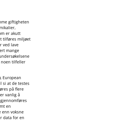
ømme giftigheten
mikalier,
som er akutt
tilføres miljøet
er ved lave
vært mange
 undersøkelsene
noen tilfeller
A
European
l si at de testes
øres på flere
er vanlig å
et gjennomføres
amt en
are enn voksne
er data for en