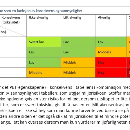
r det PBT-egenskapene (= konsekvens i tabellen) i kombinasjon me
on (= sannsynlighet i tabellen) som utgjør miljørisikoen. Stoffer m
ikke nødvendigvis en stor risiko for miljøet dersom utslippet er lite
gifter, som er svært toksiske, gis til få pasienter. Miljøkonsentrasjon
ljørisikoen er ikke så høy som man kunne forvente ved bare å se på 
den andre siden er det også slik at miljørisikoen til et mindre pot
nge, lett kan overses dersom man kun vurderer miljøfarligheten t