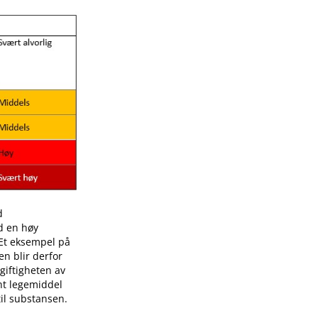
d
ed en høy
. Et eksempel på
en blir derfor
giftigheten av
ent legemiddel
il substansen.