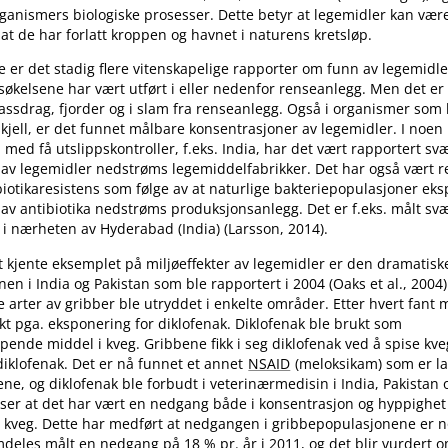
ganismers biologiske prosesser. Dette betyr at legemidler kan være
r at de har forlatt kroppen og havnet i naturens kretsløp.
e er det stadig flere vitenskapelige rapporter om funn av legemidler
kelsene har vært utført i eller nedenfor renseanlegg. Men det er 
vassdrag, fjorder og i slam fra renseanlegg. Også i organismer som 
åskjell, er det funnet målbare konsentrasjoner av legemidler. I noen
med få utslippskontroller, f.eks. India, har det vært rapportert sv
 av legemidler nedstrøms legemiddelfabrikker. Det har også vært r
ibiotikaresistens som følge av at naturlige bakteriepopulasjoner ek
av antibiotika nedstrøms produksjonsanlegg. Det er f.eks. målt sv
n i nærheten av Hyderabad (India) (Larsson, 2014).
 kjente eksemplet på miljøeffekter av legemidler er den dramatis
en i India og Pakistan som ble rapportert i 2004 (Oaks et al., 200
e arter av gribber ble utryddet i enkelte områder. Etter hvert fant
ikt pga. eksponering for diklofenak. Diklofenak ble brukt som
nde middel i kveg. Gribbene fikk i seg diklofenak ved å spise kv
iklofenak. Det er nå funnet et annet
NSAID
(meloksikam) som er l
ene, og diklofenak ble forbudt i veterinærmedisin i India, Pakistan 
ser at det har vært en nedgang både i konsentrasjon og hyppighet
t kveg. Dette har medført at nedgangen i gribbepopulasjonene er 
deles målt en nedgang på 18 % pr. år i 2011, og det blir vurdert o