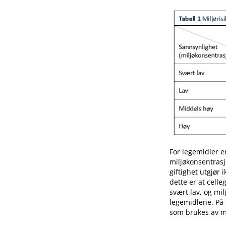
For legemidler e
miljøkonsentrasj
giftighet utgjør 
dette er at celle
svært lav, og mi
legemidlene. På 
som brukes av ma