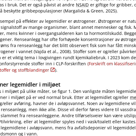
as i bruk. Det er også påvist at andre
NSAID
er giftige for gribber, o
å beskytte gribbepopulasjoner (Margalida & Green, 2025).
ksempel på effekter av legemidler er østrogener. Østrogener er na
signalstoff av mange organismer, blant annet mennesker og fisk.
ller, mens kvinner i overgangsalderen kan ta hormontilskudd. Begg
gener. Renseanlegg har ofte forhøyede konsentrasjoner av østroge
trøms fra renseanlegg har det blitt observert fisk som har fått min
ogener i vannet (Vajda et al., 2008). Stoffer som er og​/​eller påvirke
r et viktig tema i lovgivingen rundt kjemikaliebruk. I 2023 kom de
onforstyrrende stoffer inn i CLP-forskriften
(Forskrift om klassifise
toffer og stoffblandinger
).
er legemidler i miljøet
 i miljøet på ulike måter, se figur 1. Den vanligste måten legemidl
er i miljøet på er ved normal bruk. Etter at legemidlet og​/​eller
me
 og​/​eller avføring, havner de i avløpsvannet. Noen av legemidlene vi
 i renseanlegg, men ikke alle. Disse vil derfor føres videre til vassdr
i slammet fra renseanleggene. Andre tilførselsveier kan være utslip
ilvirkning, eller at legemidler spyles ned i vask​/​toalett eller kastes.
r legemidlene i avløpsvann, mens fra avfallsdeponier vil legemiddel
jordsmonn og i vann.