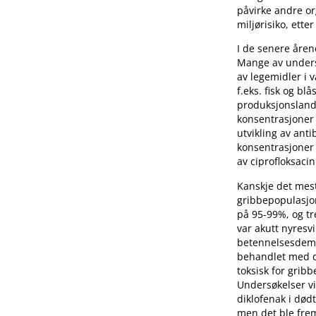
påvirke andre or
miljørisiko, ette
I de senere åren
Mange av undersø
av legemidler i 
f.eks. fisk og bl
produksjonsland 
konsentrasjoner
utvikling av ant
konsentrasjoner 
av ciprofloksaci
Kanskje det mest
gribbepopulasjon
på 95-99%, og tr
var akutt nyresv
betennelsesdempe
behandlet med d
toksisk for gribb
Undersøkelser vi
diklofenak i død
men det ble frem