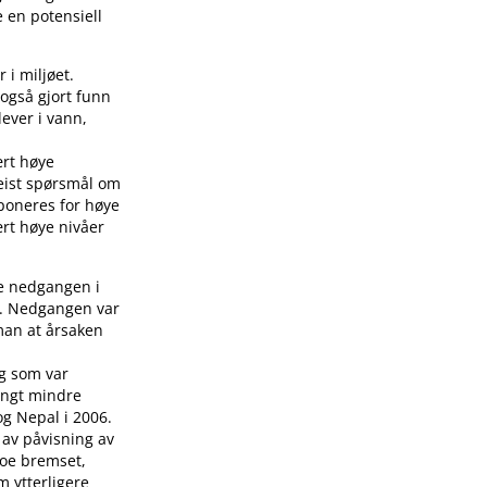
 en potensiell
 i miljøet.
også gjort funn
lever i vann,
ært høye
eist spørsmål om
sponeres for høye
ært høye nivåer
ke nedgangen i
4). Nedgangen var
 man at årsaken
eg som var
angt mindre
og Nepal i 2006.
 av påvisning av
noe bremset,
m ytterligere