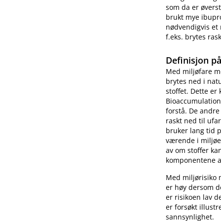
som da er øverst
brukt mye ibupro
nødvendigvis et 
f.eks. brytes ras
Definisjon på
Med miljøfare me
brytes ned i natu
stoffet. Dette e
Bioaccumulation a
forstå. De andr
raskt ned til ufa
bruker lang tid p
værende i miljøet
av om stoffer kan
komponentene ak
Med miljørisiko 
er høy dersom de
er risikoen lav d
er forsøkt illust
sannsynlighet.