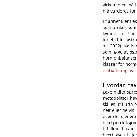
virkemidler må t
må vurderes for 
Et annet kjent e
som brukes som 
kvinner tar P-pi
inneholder østro
al., 2022). Neds
som følge av østr
hormonbalansen e
klasser for horm
emballering av s
Hvordan havn
Legemidler spres
metabolitter
havn
skilles ut i urin
helt eller delvis
eller de havner 
med produksjon​/​t
tilfellene havne
hvert sive ut i 