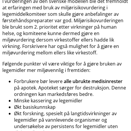
I vurderingen av den svenske modellen ble det fremholdt
at erfaringen med bruk av miljørisikovurdering i
legemiddelkomiteer som skulle gjøre anbefalinger av
førstehåndspreparater var god. Miljørisikovurderingen
ble brukt som 2. prioritet etter virkninger på human
helse, og komiteene kunne dermed gjøre en
miljøvurdering dersom virkestoffer ellers hadde lik
virkning. Forskrivere har også mulighet for å gjøre en
miljøvurdering mellom ellers like virkestoff.
Følgende punkter vil være viktige for å gjøre bruken av
legemidler mer miljøvennlig i fremtiden:
Forbrukere bør levere
alle ubrukte medisinrester
på apotek. Apoteket sørger for destruksjon. Denne
ordningen kan markedsføres bedre.
Minske kassering av legemidler
Økt basiskunnskap
Økt forskning, spesielt på langtidsvirkninger av
legemidler på vannlevende organismer og
undersøkelse av persistens for legemidler uten