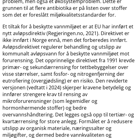
problem, men også et økosystemproblem. Dette er
grunnen til at flere antibiotika er på listen over stoffer
som det er foreslått miljøkvalitetsstandarder for.
Et tiltak for å beskytte vannmiljøet er at EU har innført et
nytt avløpsdirektiv (Regjeringen.no, 2021). Direktivet er
ikke innført i Norge ennå, men det forberedes innført.
Avløpsdirektivet regulerer behandling og utslipp av
kommunalt avløpsvann for å beskytte vannmiljøet mot
forurensning. Det opprinnelige direktivet fra 1991 krevde
primær- og sekundærrensing for tettbebyggelser over
visse størrelser, samt fosfor- og nitrogenfjerning der
eutrofiering (overgjødsling) er en risiko. Den reviderte
versjonen (vedtatt i 2024) skjerper kravene betydelig og
innfører strengere krav til rensing av
mikroforurensninger (som legemidler og
hormonhermende stoffer) og bedre
overvannshåndtering. Det legges også opp til tertiær- og
kvartærrensing for store anlegg. Formålet er å redusere
utslipp av organisk materiale, næringssalter og
miljøgifter, og dermed bedre vannkvaliteten og