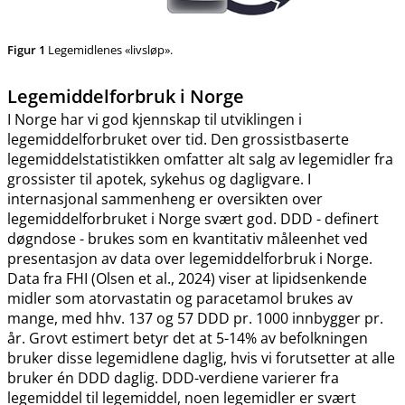
Figur 1
Legemidlenes «livsløp».
Legemiddelforbruk i Norge
I Norge har vi god kjennskap til utviklingen i
legemiddelforbruket over tid. Den grossistbaserte
legemiddelstatistikken omfatter alt salg av legemidler fra
grossister til apotek, sykehus og dagligvare. I
internasjonal sammenheng er oversikten over
legemiddelforbruket i Norge svært god. DDD - definert
døgndose - brukes som en kvantitativ måleenhet ved
presentasjon av data over legemiddelforbruk i Norge.
Data fra FHI (Olsen et al., 2024) viser at lipidsenkende
midler som atorvastatin og paracetamol brukes av
mange, med hhv. 137 og 57 DDD pr. 1000 innbygger pr.
år. Grovt estimert betyr det at 5-14% av befolkningen
bruker disse legemidlene daglig, hvis vi forutsetter at alle
bruker én DDD daglig. DDD-verdiene varierer fra
legemiddel til legemiddel, noen legemidler er svært