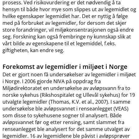
prosess. Ved risikovurdering er det nødvendig å ta
hensyn til både hvor mye som slippes ut av legemidlet og
hvilke egenskaper legemidlet har. Det er nyttig å følge
med på forbruket av legemidler, for dersom det skjer
store forandringer, vil miljøkonsentrasjonen også endre
seg. Forskning kan også frembringe ny kunnskap slik at
vårt bilde av egenskapene til et legemiddel, f.eks.
giftigheten, kan endre seg.
Forekomst av legemidler i miljøet i Norge
Det er gjort noen få undersøkelser av legemidler i miljøet
i Norge. I 2006 gjorde NIVA på oppdrag fra
Miljødirektoratet en undersøkelse av avløpsvann fra to
norske sykehus (Rikshospitalet og Ullevål sykehus) for 19
utvalgte legemidler (Thomas, K.V. et al., 2007). I samme
undersøkelse ble avløpsvannet i renseanlegget (VEAS)
som disse to sykehusene sogner til analysert. Både
avløpsvannet før og etter rensing, samt slammet fra
renseanlegget ble analysert for det samme utvalget av
legemidler. 16 av legemidlene ble påvist i avløpsprøver