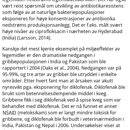
vært reist spørsmål om utvikling av antibiotikaresistens
som følge av at naturlige bakteriepopulasjoner
eksponeres for høye konsentrasjoner av antibiotika
nedstrøms produksjonsanlegg. Det er f.eks. målt svært
høye nivåer av ciprofloksacin i nærheten av Hyderabad
(India) (Larsson, 2014).
Kanskje det mest kjente eksemplet på miljøeffekter av
legemidler er den dramatiske nedgangen i
gribbepopulasjonen i India og Pakistan som ble
rapportert i 2004 (Oaks et al., 2004). Nedgangen var på
95-99%, og tre arter av gribber ble utryddet i enkelte
områder. Etter hvert fant man at årsaken var akutt
nyresvikt pga. eksponering for diklofenak. Diklofenak ble
brukt som betennelsesdempende middel i kveg.
Gribbene fikk i seg diklofenak ved å spise kveg som var
behandlet med diklofenak. Det er nå funnet et annet
NSAID
(meloksikam) som er langt mindre toksisk for
gribbene, og diklofenak ble forbudt i veterinærmedisin i
India, Pakistan og Nepal i 2006. Undersøkelser viser at