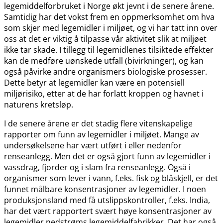
legemiddelforbruket i Norge økt jevnt i de senere årene.
Samtidig har det vokst frem en oppmerksomhet om hva
som skjer med legemidler i miljøet, og vi har tatt inn over
oss at det er viktig å tilpasse vår aktivitet slik at miljøet
ikke tar skade. I tillegg til legemidlenes tilsiktede effekter
kan de medføre uønskede utfall (bivirkninger), og kan
også påvirke andre organismers biologiske prosesser.
Dette betyr at legemidler kan være en potensiell
miljørisiko, etter at de har forlatt kroppen og havnet i
naturens kretsløp.
I de senere årene er det stadig flere vitenskapelige
rapporter om funn av legemidler i miljøet. Mange av
undersøkelsene har vært utført i eller nedenfor
renseanlegg. Men det er også gjort funn av legemidler i
vassdrag, fjorder og i slam fra renseanlegg. Også i
organismer som lever i vann, f.eks. fisk og blåskjell, er det
funnet målbare konsentrasjoner av legemidler. I noen
produksjonsland med få utslippskontroller, f.eks. India,
har det vært rapportert svært høye konsentrasjoner av
legemidler nedstrøms legemiddelfabrikker. Det har også