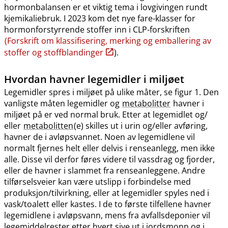
hormonbalansen er et viktig tema i lovgivingen rundt
kjemikaliebruk. I 2023 kom det nye fare-klasser for
hormonforstyrrende stoffer inn i CLP-forskriften
(Forskrift om klassifisering, merking og emballering av
stoffer og stoffblandinger
).
Hvordan havner legemidler i miljøet
Legemidler spres i miljøet på ulike måter, se figur 1. Den
vanligste måten legemidler og
metabolitter
havner i
miljøet på er ved normal bruk. Etter at legemidlet og​/​
eller
metabolitten
(e) skilles ut i urin og​/​eller avføring,
havner de i avløpsvannet. Noen av legemidlene vil
normalt fjernes helt eller delvis i renseanlegg, men ikke
alle. Disse vil derfor føres videre til vassdrag og fjorder,
eller de havner i slammet fra renseanleggene. Andre
tilførselsveier kan være utslipp i forbindelse med
produksjon​/​tilvirkning, eller at legemidler spyles ned i
vask​/​toalett eller kastes. I de to første tilfellene havner
legemidlene i avløpsvann, mens fra avfallsdeponier vil
legemiddelrester etter hvert sive ut i jordsmonn og i