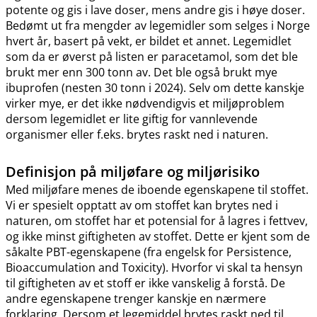
potente og gis i lave doser, mens andre gis i høye doser.
Bedømt ut fra mengder av legemidler som selges i Norge
hvert år, basert på vekt, er bildet et annet. Legemidlet
som da er øverst på listen er paracetamol, som det ble
brukt mer enn 300 tonn av. Det ble også brukt mye
ibuprofen (nesten 30 tonn i 2024). Selv om dette kanskje
virker mye, er det ikke nødvendigvis et miljøproblem
dersom legemidlet er lite giftig for vannlevende
organismer eller f.eks. brytes raskt ned i naturen.
Definisjon på miljøfare og miljørisiko
Med miljøfare menes de iboende egenskapene til stoffet.
Vi er spesielt opptatt av om stoffet kan brytes ned i
naturen, om stoffet har et potensial for å lagres i fettvev,
og ikke minst giftigheten av stoffet. Dette er kjent som de
såkalte PBT-egenskapene (fra engelsk for Persistence,
Bioaccumulation and Toxicity). Hvorfor vi skal ta hensyn
til giftigheten av et stoff er ikke vanskelig å forstå. De
andre egenskapene trenger kanskje en nærmere
forklaring. Dersom et legemiddel brytes raskt ned til