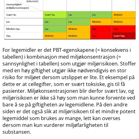
For legemidler er det PBT-egenskapene (= konsekvens i
tabellen) i kombinasjon med miljøkonsentrasjon (=
sannsynlighet i tabellen) som utgjør miljørisikoen. Stoffer
med en høy giftighet utgjør ikke nødvendigvis en stor
risiko for miljøet dersom utslippet er lite. Et eksempel på
dette er at cellegifter, som er svært toksiske, gis til få
pasienter. Miljøkonsentrasjonen blir derfor svært lav, og
miljørisikoen er ikke så høy som man kunne forvente ved
bare å se på giftigheten av legemidlene. På den andre
siden er det også slik at miljørisikoen til et mindre potent
legemiddel som brukes av mange, lett kan overses
dersom man kun vurderer miljøfarligheten til
substansen.