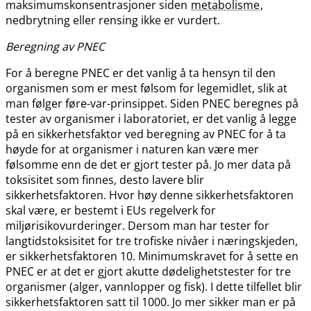
maksimumskonsentrasjoner siden
metabolisme
,
nedbrytning eller rensing ikke er vurdert.
Beregning av PNEC
For å beregne PNEC er det vanlig å ta hensyn til den
organismen som er mest følsom for legemidlet, slik at
man følger føre-var-prinsippet. Siden PNEC beregnes på
tester av organismer i laboratoriet, er det vanlig å legge
på en sikkerhetsfaktor ved beregning av PNEC for å ta
høyde for at organismer i naturen kan være mer
følsomme enn de det er gjort tester på. Jo mer data på
toksisitet som finnes, desto lavere blir
sikkerhetsfaktoren. Hvor høy denne sikkerhetsfaktoren
skal være, er bestemt i EUs regelverk for
miljørisikovurderinger. Dersom man har tester for
langtidstoksisitet for tre trofiske nivåer i næringskjeden,
er sikkerhetsfaktoren 10. Minimumskravet for å sette en
PNEC er at det er gjort akutte dødelighetstester for tre
organismer (alger, vannlopper og fisk). I dette tilfellet blir
sikkerhetsfaktoren satt til 1000. Jo mer sikker man er på