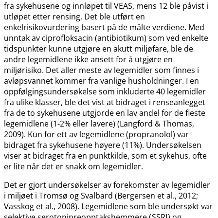
fra sykehusene og innløpet til VEAS, mens 12 ble påvist i
utløpet etter rensing. Det ble utført en
enkelrisikovurdering basert på de målte verdiene. Med
unntak av ciprofloksacin (antibiotikum) som ved enkelte
tidspunkter kunne utgjøre en akutt miljøfare, ble de
andre legemidlene ikke ansett for å utgjøre en
miljørisiko. Det aller meste av legemidler som finnes i
avløpsvannet kommer fra vanlige husholdninger. I en
oppfølgingsundersøkelse som inkluderte 40 legemidler
fra ulike klasser, ble det vist at bidraget i renseanlegget
fra de to sykehusene utgjorde en lav andel for de fleste
legemidlene (1-2% eller lavere) (Langford & Thomas,
2009). Kun for ett av legemidlene (propranolol) var
bidraget fra sykehusene høyere (11%). Undersøkelsen
viser at bidraget fra en punktkilde, som et sykehus, ofte
er lite når det er snakk om legemidler.
Det er gjort undersøkelser av forekomster av legemidler
i miljøet i Tromsø og Svalbard (Bergersen et al., 2012;
Vasskog et al., 2008). Legemidlene som ble undersøkt var
selektive serotoninreopptakshemmere (
SSRI
) og