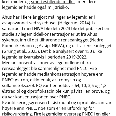
kreftmidler og
smertestillende midler
, men flere
legemidler hadde også miljørisiko.
Ahus har i flere år gjort målinger av legemidler i
avløpsvannet ved sykehuset (Helgerud, 2014). I et
samarbeid med NIVA ble det i 2023 ble det publisert en
studie av legemiddelkonsentrasjoner ut fra Ahus
sykehus, inn til det tilhørende renseanlegget (Nedre
Romerike Vann og Avløp, NRVA), og ut fra renseanlegget
(Grung et al., 2023). Det ble analysert over 150 ulike
legemidler kvartalsvis i perioden 2019-2022.
Mediankonsentrasjoner av legemidlene ut fra
renseanlegget ble sammenlignet med PNEC. Fire
legemidler hadde mediankonsentrasjon høyere enn
PNEC; østron, diklofenak, azitromycin og
sulfametoksazol. RQ var henholdsvis 64, 10, 3,6 og 1,2.
Østradiol og ciprofloksacin ble kun påvist i én prøve, og
da var konsentrasjonen over PNEC.
Kvantifiseringsgrensen til østradiol og ciprofloksacin var
høyere enn PNEC, noe som er en utfordring for
risikovurdering. Fire legemidler oversteg PNEC i én eller