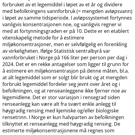
forbruket av et legemiddel i løpet av et år og dividere
med befolkningens vannforbruk (= mengden avløpsvann)
i løpet av samme tidsperiode. I avløpssystemet fortynnes
vanligvis konsentrasjonen noe, og vanligvis regner vi
med at fortynningsgraden er på 10. Dette er en etablert
vitenskapelig metode for å estimere
miljøkonsentrasjoner, men er selvfølgelig en forenkling
av virkeligheten. Ifølge Statistisk sentralbyrå var
vannforbruket i Norge på 166 liter per person per dag i
2024. Det er en rekke antagelser som ligger til grunn for
å estimere en miljøkonsentrasjon på denne måten, bl.a.
at alt legemiddel som er solgt blir brukt og at mengden
forbrukt legemiddel fordeler seg jevnt over året og i
befolkningen, og at renseanleggene ikke fjerner noe av
legemidlene. Det er stor variasjon i rensegrad siden
renseanlegg kan være alt fra svært enkle anlegg til
høygradig rensing med kjemiske og​/​eller biologiske
rensetrinn. I Norge er kun halvparten av befolkningen
tilknyttet et renseanlegg med høygradig rensing. De
estimerte miljøkonsentrasjonene må regnes som