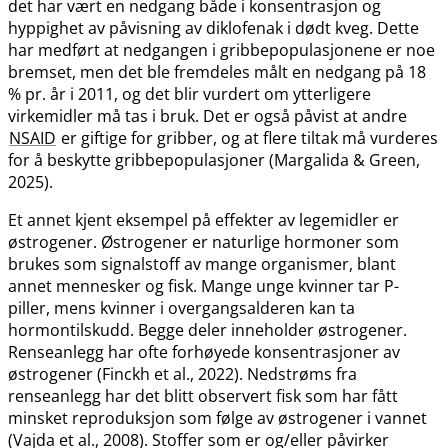
det har vært en nedgang både i konsentrasjon og
hyppighet av påvisning av diklofenak i dødt kveg. Dette
har medført at nedgangen i gribbepopulasjonene er noe
bremset, men det ble fremdeles målt en nedgang på 18
% pr. år i 2011, og det blir vurdert om ytterligere
virkemidler må tas i bruk. Det er også påvist at andre
NSAID
er giftige for gribber, og at flere tiltak må vurderes
for å beskytte gribbepopulasjoner (Margalida & Green,
2025).
Et annet kjent eksempel på effekter av legemidler er
østrogener. Østrogener er naturlige hormoner som
brukes som signalstoff av mange organismer, blant
annet mennesker og fisk. Mange unge kvinner tar P-
piller, mens kvinner i overgangsalderen kan ta
hormontilskudd. Begge deler inneholder østrogener.
Renseanlegg har ofte forhøyede konsentrasjoner av
østrogener (Finckh et al., 2022). Nedstrøms fra
renseanlegg har det blitt observert fisk som har fått
minsket reproduksjon som følge av østrogener i vannet
(Vajda et al., 2008). Stoffer som er og​/​eller påvirker