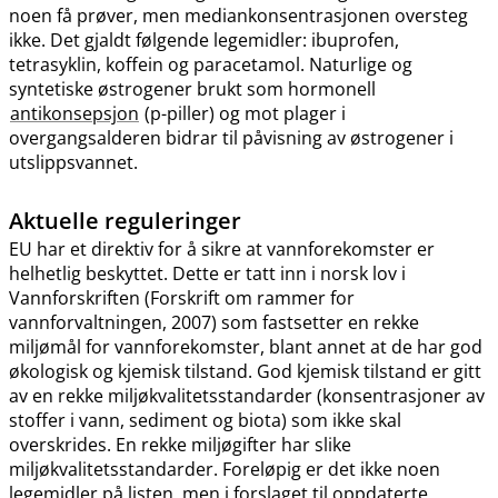
noen få prøver, men mediankonsentrasjonen oversteg
ikke. Det gjaldt følgende legemidler: ibuprofen,
tetrasyklin, koffein og paracetamol. Naturlige og
syntetiske østrogener brukt som hormonell
antikonsepsjon
(p-piller) og mot plager i
overgangsalderen bidrar til påvisning av østrogener i
utslippsvannet.
Aktuelle reguleringer
EU har et direktiv for å sikre at vannforekomster er
helhetlig beskyttet. Dette er tatt inn i norsk lov i
Vannforskriften (Forskrift om rammer for
vannforvaltningen, 2007) som fastsetter en rekke
miljømål for vannforekomster, blant annet at de har god
økologisk og kjemisk tilstand. God kjemisk tilstand er gitt
av en rekke miljøkvalitetsstandarder (konsentrasjoner av
stoffer i vann, sediment og biota) som ikke skal
overskrides. En rekke miljøgifter har slike
miljøkvalitetsstandarder. Foreløpig er det ikke noen
legemidler på listen, men i forslaget til oppdaterte