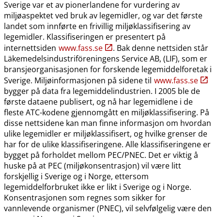
Sverige var et av pionerlandene for vurdering av
miljøaspektet ved bruk av legemidler, og var det første
landet som innførte en frivillig miljøklassifisering av
legemidler. Klassifiseringen er presentert på
internettsiden
www.fass.se
. Bak denne nettsiden står
Läkemedelsindustriföreningens Service AB, (LIF), som er
bransjeorganisasjonen for forskende legemiddelforetak i
Sverige. Miljøinformasjonen på sidene til
www.fass.se
bygger på data fra legemiddelindustrien. I 2005 ble de
første dataene publisert, og nå har legemidlene i de
fleste ATC-kodene gjennomgått en miljøklassifisering. På
disse nettsidene kan man finne informasjon om hvordan
ulike legemidler er miljøklassifisert, og hvilke grenser de
har for de ulike klassifiseringene. Alle klassifiseringene er
bygget på forholdet mellom PEC​/​PNEC. Det er viktig å
huske på at PEC (miljøkonsentrasjon) vil være litt
forskjellig i Sverige og i Norge, ettersom
legemiddelforbruket ikke er likt i Sverige og i Norge.
Konsentrasjonen som regnes som sikker for
vannlevende organismer (PNEC), vil selvfølgelig være den