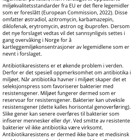
miljøkvalitetsstandarder fra EU er det flere legemidler
som er foreslått (European Commission, 2022). Disse
omfatter østradiol, azitromycin, karbamazepin,
diklofenak, erytromycin, østron og ibuprofen. Dersom
det nye forslaget vedtas vil det sannsynligvis settes i
gang overvåking i Norge for å
kartleggemiljøkonsentrasjoner av legemidlene som er
nevnt i forslaget.
Antibiotikaresistens er et økende problem i verden.
Derfor er det spesiell oppmerksomhet om antibiotika i
miljøet. Når antibiotika havner i miljøet skaper det et
seleksjonspress som favoriserer bakterier med
resistensgener. Miljøet fungerer dermed som er
reservoar for resistensgener. Bakterier kan utveksle
resistensgener (dette kalles horisontal genoverføring).
Slike gener kan senere overføres til bakterier som
infiserer mennesker eller dyr. Ved smitte av resistente
bakterier vil ikke antibiotika være virksomt.
Antibiotikaresistens er dermed ikke bare et medisinsk