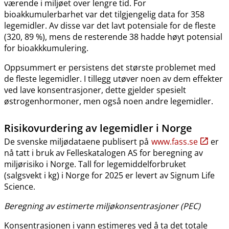
værende i miljøet over lengre tid. For
bioakkumulerbarhet var det tilgjengelig data for 358
legemidler. Av disse var det lavt potensiale for de fleste
(320, 89 %), mens de resterende 38 hadde høyt potensial
for bioakkkumulering.
Oppsummert er persistens det største problemet med
de fleste legemidler. I tillegg utøver noen av dem effekter
ved lave konsentrasjoner, dette gjelder spesielt
østrogenhormoner, men også noen andre legemidler.
Risikovurdering av legemidler i Norge
De svenske miljødataene publisert på
www.fass.se
er
nå tatt i bruk av Felleskatalogen AS for beregning av
miljørisiko i Norge. Tall for legemiddelforbruket
(salgsvekt i kg) i Norge for 2025 er levert av Signum Life
Science.
Beregning av estimerte miljøkonsentrasjoner (PEC)
Konsentrasjonen i vann estimeres ved å ta det totale