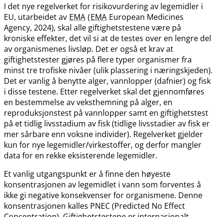
I det nye regelverket for risikovurdering av legemidler i
EU, utarbeidet av
EMA
(
EMA
European Medicines
Agency, 2024), skal alle giftighetstestene være på
kroniske effekter, det vil si at de testes over en lengre del
av organismenes livsløp. Det er også et krav at
giftighetstester gjøres på flere typer organismer fra
minst tre trofiske nivåer (ulik plassering i næringskjeden).
Det er vanlig å benytte alger, vannlopper (dafnier) og fisk
i disse testene. Etter regelverket skal det gjennomføres
en bestemmelse av veksthemning på alger, en
reproduksjonstest på vannlopper samt en giftighetstest
på et tidlig livsstadium av fisk (tidlige livsstadier av fisk er
mer sårbare enn voksne individer). Regelverket gjelder
kun for nye legemidler​/​virkestoffer, og derfor mangler
data for en rekke eksisterende legemidler.
Et vanlig utgangspunkt er å finne den høyeste
konsentrasjonen av legemidlet i vann som forventes å
ikke gi negative konsekvenser for organismene. Denne
konsentrasjonen kalles PNEC (Predicted No Effect
Concentration). Giftighetstestene er internasjonalt