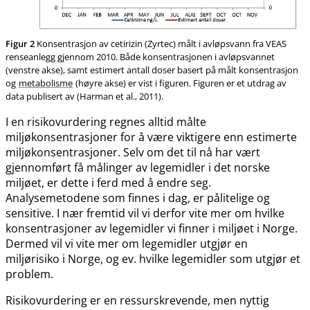
Figur 2
Konsentrasjon av cetirizin (Zyrtec) målt i avløpsvann fra VEAS
renseanlegg gjennom 2010. Både konsentrasjonen i avløpsvannet
(venstre akse), samt estimert antall doser basert på målt konsentrasjon
og
metabolisme
(høyre akse) er vist i figuren. Figuren er et utdrag av
data publisert av (Harman et al., 2011).
I en risikovurdering regnes alltid målte
miljøkonsentrasjoner for å være viktigere enn estimerte
miljøkonsentrasjoner. Selv om det til nå har vært
gjennomført få målinger av legemidler i det norske
miljøet, er dette i ferd med å endre seg.
Analysemetodene som finnes i dag, er pålitelige og
sensitive. I nær fremtid vil vi derfor vite mer om hvilke
konsentrasjoner av legemidler vi finner i miljøet i Norge.
Dermed vil vi vite mer om legemidler utgjør en
miljørisiko i Norge, og ev. hvilke legemidler som utgjør et
problem.
Risikovurdering er en ressurskrevende, men nyttig