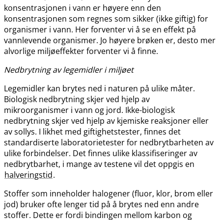
konsentrasjonen i vann er høyere enn den
konsentrasjonen som regnes som sikker (ikke giftig) for
organismer i vann. Her forventer vi å se en effekt på
vannlevende organismer. Jo høyere brøken er, desto mer
alvorlige miljøeffekter forventer vi å finne.
Nedbrytning av legemidler i miljøet
Legemidler kan brytes ned i naturen på ulike måter.
Biologisk nedbrytning skjer ved hjelp av
mikroorganismer i vann og jord. Ikke-biologisk
nedbrytning skjer ved hjelp av kjemiske reaksjoner eller
av sollys. I likhet med giftighetstester, finnes det
standardiserte laboratorietester for nedbrytbarheten av
ulike forbindelser. Det finnes ulike klassifiseringer av
nedbrytbarhet, i mange av testene vil det oppgis en
halveringstid
.
Stoffer som inneholder halogener (fluor, klor, brom eller
jod) bruker ofte lenger tid på å brytes ned enn andre
stoffer. Dette er fordi bindingen mellom karbon og