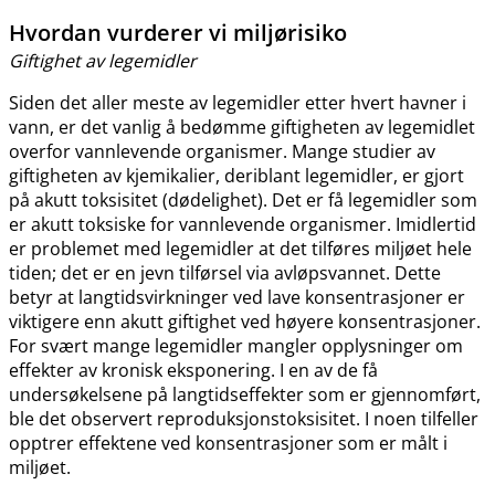
Hvordan vurderer vi miljørisiko
Giftighet av legemidler
Siden det aller meste av legemidler etter hvert havner i
vann, er det vanlig å bedømme giftigheten av legemidlet
overfor vannlevende organismer. Mange studier av
giftigheten av kjemikalier, deriblant legemidler, er gjort
på akutt toksisitet (dødelighet). Det er få legemidler som
er akutt toksiske for vannlevende organismer. Imidlertid
er problemet med legemidler at det tilføres miljøet hele
tiden; det er en jevn tilførsel via avløpsvannet. Dette
betyr at langtidsvirkninger ved lave konsentrasjoner er
viktigere enn akutt giftighet ved høyere konsentrasjoner.
For svært mange legemidler mangler opplysninger om
effekter av kronisk eksponering. I en av de få
undersøkelsene på langtidseffekter som er gjennomført,
ble det observert reproduksjonstoksisitet. I noen tilfeller
opptrer effektene ved konsentrasjoner som er målt i
miljøet.