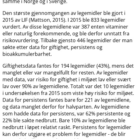
samme i Norge og i Sverige.
Den største gjennomgangen av legemidler ble gjort i
2015 av LIF (Mattson, 2015). I 2015 ble 833 legemidler
vurdert. Av disse legemidlene var 387 enten vitaminer
eller naturlig forekommende, og ble derfor unntatt fra
risikovurdering. Tilbake gjensto 446 legemidler der man
søkte etter data for giftighet, persistens og
bioakkumulerbarhet.
Giftighetsdata fantes for 194 legemidler (43%), mens det
manglet eller var mangelfullt for resten. Av legemidler
med data, var risiko for giftighet i miljøet lav eller svært
lav over 90% av legemidlene. Totalt var det 10 legemidler
i undersøkelsen fra 2015 som viste høy risiko for miljøet.
Data for persistens fantes bare for 221 av legemidlene,
og data manglet derfor for halvparten. Av legemidlene
som hadde data for persistens, var 62% persistente og
22% ble sakte nedbrutt. Bare 10% av legemidlene ble
nedbrutt i løpet relativt raskt. Persistens for legemidler
kan derfor utgjøre et problem for legemidler - de blir