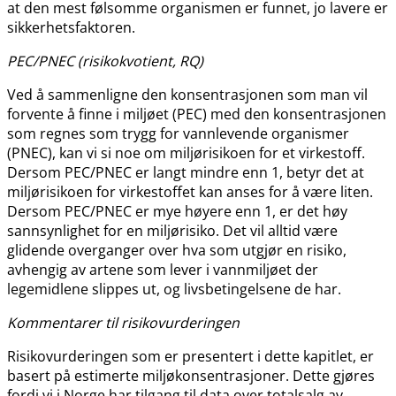
at den mest følsomme organismen er funnet, jo lavere er
sikkerhetsfaktoren.
PEC​/​PNEC (risikokvotient, RQ)
Ved å sammenligne den konsentrasjonen som man vil
forvente å finne i miljøet (PEC) med den konsentrasjonen
som regnes som trygg for vannlevende organismer
(PNEC), kan vi si noe om miljørisikoen for et virkestoff.
Dersom PEC​​/​​PNEC er langt mindre enn 1, betyr det at
miljørisikoen for virkestoffet kan anses for å være liten.
Dersom PEC​​/​​PNEC er mye høyere enn 1, er det høy
sannsynlighet for en miljørisiko. Det vil alltid være
glidende overganger over hva som utgjør en risiko,
avhengig av artene som lever i vannmiljøet der
legemidlene slippes ut, og livsbetingelsene de har.
Kommentarer til risikovurderingen
Risikovurderingen som er presentert i dette kapitlet, er
basert på estimerte miljøkonsentrasjoner. Dette gjøres
fordi vi i Norge har tilgang til data over totalsalg av