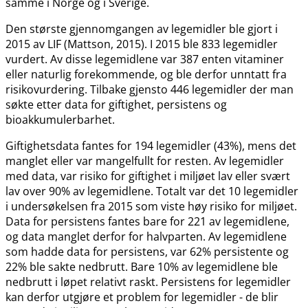
samme i Norge og i Sverige.
Den største gjennomgangen av legemidler ble gjort i
2015 av LIF (Mattson, 2015). I 2015 ble 833 legemidler
vurdert. Av disse legemidlene var 387 enten vitaminer
eller naturlig forekommende, og ble derfor unntatt fra
risikovurdering. Tilbake gjensto 446 legemidler der man
søkte etter data for giftighet, persistens og
bioakkumulerbarhet.
Giftighetsdata fantes for 194 legemidler (43%), mens det
manglet eller var mangelfullt for resten. Av legemidler
med data, var risiko for giftighet i miljøet lav eller svært
lav over 90% av legemidlene. Totalt var det 10 legemidler
i undersøkelsen fra 2015 som viste høy risiko for miljøet.
Data for persistens fantes bare for 221 av legemidlene,
og data manglet derfor for halvparten. Av legemidlene
som hadde data for persistens, var 62% persistente og
22% ble sakte nedbrutt. Bare 10% av legemidlene ble
nedbrutt i løpet relativt raskt. Persistens for legemidler
kan derfor utgjøre et problem for legemidler - de blir