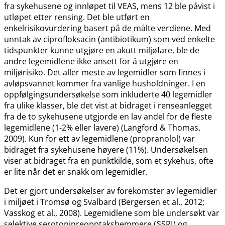
fra sykehusene og innløpet til VEAS, mens 12 ble påvist i
utløpet etter rensing. Det ble utført en
enkelrisikovurdering basert på de målte verdiene. Med
unntak av ciprofloksacin (antibiotikum) som ved enkelte
tidspunkter kunne utgjøre en akutt miljøfare, ble de
andre legemidlene ikke ansett for å utgjøre en
miljørisiko. Det aller meste av legemidler som finnes i
avløpsvannet kommer fra vanlige husholdninger. I en
oppfølgingsundersøkelse som inkluderte 40 legemidler
fra ulike klasser, ble det vist at bidraget i renseanlegget
fra de to sykehusene utgjorde en lav andel for de fleste
legemidlene (1-2% eller lavere) (Langford & Thomas,
2009). Kun for ett av legemidlene (propranolol) var
bidraget fra sykehusene høyere (11%). Undersøkelsen
viser at bidraget fra en punktkilde, som et sykehus, ofte
er lite når det er snakk om legemidler.
Det er gjort undersøkelser av forekomster av legemidler
i miljøet i Tromsø og Svalbard (Bergersen et al., 2012;
Vasskog et al., 2008). Legemidlene som ble undersøkt var
selektive serotoninreopptakshemmere (
SSRI
) og