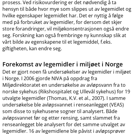
prosess. Ved risikovurdering er det nødvendig å ta
hensyn til både hvor mye som slippes ut av legemidlet og
hvilke egenskaper legemidlet har. Det er nyttig å følge
med på forbruket av legemidler, for dersom det skjer
store forandringer, vil miljøkonsentrasjonen også endre
seg. Forskning kan også frembringe ny kunnskap slik at
vårt bilde av egenskapene til et legemiddel, f.eks.
giftigheten, kan endre seg.
Forekomst av legemidler i miljøet i Norge
Det er gjort noen få undersøkelser av legemidler i miljøet
i Norge. I 2006 gjorde NIVA på oppdrag fra
Miljødirektoratet en undersøkelse av avløpsvann fra to
norske sykehus (Rikshospitalet og Ullevål sykehus) for 19
utvalgte legemidler (Thomas, K.V. et al., 2007). I samme
undersøkelse ble avløpsvannet i renseanlegget (VEAS)
som disse to sykehusene sogner til analysert. Både
avløpsvannet før og etter rensing, samt slammet fra
renseanlegget ble analysert for det samme utvalget av
legemidler. 16 av legemidlene ble påvist i avløpsprøver