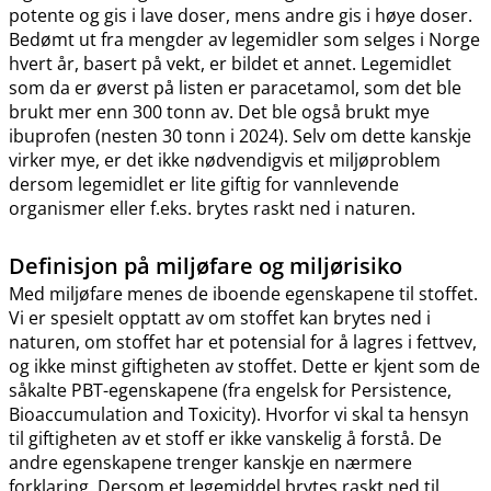
potente og gis i lave doser, mens andre gis i høye doser.
Bedømt ut fra mengder av legemidler som selges i Norge
hvert år, basert på vekt, er bildet et annet. Legemidlet
som da er øverst på listen er paracetamol, som det ble
brukt mer enn 300 tonn av. Det ble også brukt mye
ibuprofen (nesten 30 tonn i 2024). Selv om dette kanskje
virker mye, er det ikke nødvendigvis et miljøproblem
dersom legemidlet er lite giftig for vannlevende
organismer eller f.eks. brytes raskt ned i naturen.
Definisjon på miljøfare og miljørisiko
Med miljøfare menes de iboende egenskapene til stoffet.
Vi er spesielt opptatt av om stoffet kan brytes ned i
naturen, om stoffet har et potensial for å lagres i fettvev,
og ikke minst giftigheten av stoffet. Dette er kjent som de
såkalte PBT-egenskapene (fra engelsk for Persistence,
Bioaccumulation and Toxicity). Hvorfor vi skal ta hensyn
til giftigheten av et stoff er ikke vanskelig å forstå. De
andre egenskapene trenger kanskje en nærmere
forklaring. Dersom et legemiddel brytes raskt ned til