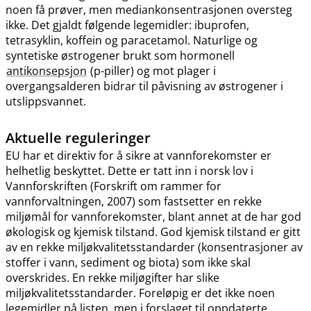
noen få prøver, men mediankonsentrasjonen oversteg
ikke. Det gjaldt følgende legemidler: ibuprofen,
tetrasyklin, koffein og paracetamol. Naturlige og
syntetiske østrogener brukt som hormonell
antikonsepsjon
(p-piller) og mot plager i
overgangsalderen bidrar til påvisning av østrogener i
utslippsvannet.
Aktuelle reguleringer
EU har et direktiv for å sikre at vannforekomster er
helhetlig beskyttet. Dette er tatt inn i norsk lov i
Vannforskriften (Forskrift om rammer for
vannforvaltningen, 2007) som fastsetter en rekke
miljømål for vannforekomster, blant annet at de har god
økologisk og kjemisk tilstand. God kjemisk tilstand er gitt
av en rekke miljøkvalitetsstandarder (konsentrasjoner av
stoffer i vann, sediment og biota) som ikke skal
overskrides. En rekke miljøgifter har slike
miljøkvalitetsstandarder. Foreløpig er det ikke noen
legemidler på listen, men i forslaget til oppdaterte