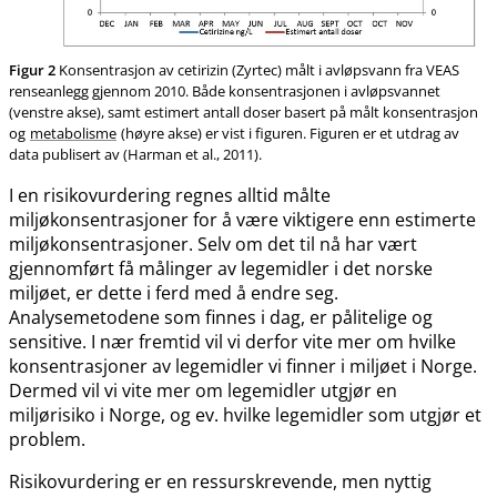
Figur 2
Konsentrasjon av cetirizin (Zyrtec) målt i avløpsvann fra VEAS
renseanlegg gjennom 2010. Både konsentrasjonen i avløpsvannet
(venstre akse), samt estimert antall doser basert på målt konsentrasjon
og
metabolisme
(høyre akse) er vist i figuren. Figuren er et utdrag av
data publisert av (Harman et al., 2011).
I en risikovurdering regnes alltid målte
miljøkonsentrasjoner for å være viktigere enn estimerte
miljøkonsentrasjoner. Selv om det til nå har vært
gjennomført få målinger av legemidler i det norske
miljøet, er dette i ferd med å endre seg.
Analysemetodene som finnes i dag, er pålitelige og
sensitive. I nær fremtid vil vi derfor vite mer om hvilke
konsentrasjoner av legemidler vi finner i miljøet i Norge.
Dermed vil vi vite mer om legemidler utgjør en
miljørisiko i Norge, og ev. hvilke legemidler som utgjør et
problem.
Risikovurdering er en ressurskrevende, men nyttig