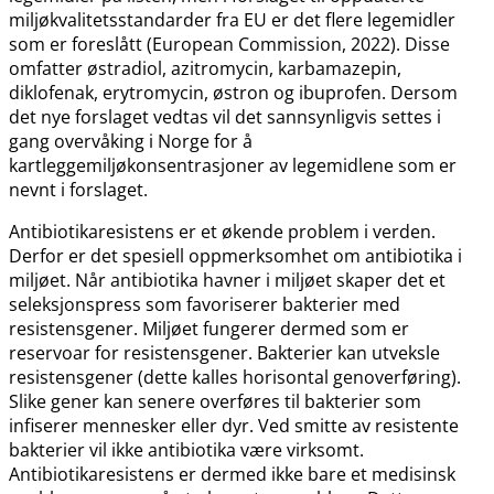
miljøkvalitetsstandarder fra EU er det flere legemidler
som er foreslått (European Commission, 2022). Disse
omfatter østradiol, azitromycin, karbamazepin,
diklofenak, erytromycin, østron og ibuprofen. Dersom
det nye forslaget vedtas vil det sannsynligvis settes i
gang overvåking i Norge for å
kartleggemiljøkonsentrasjoner av legemidlene som er
nevnt i forslaget.
Antibiotikaresistens er et økende problem i verden.
Derfor er det spesiell oppmerksomhet om antibiotika i
miljøet. Når antibiotika havner i miljøet skaper det et
seleksjonspress som favoriserer bakterier med
resistensgener. Miljøet fungerer dermed som er
reservoar for resistensgener. Bakterier kan utveksle
resistensgener (dette kalles horisontal genoverføring).
Slike gener kan senere overføres til bakterier som
infiserer mennesker eller dyr. Ved smitte av resistente
bakterier vil ikke antibiotika være virksomt.
Antibiotikaresistens er dermed ikke bare et medisinsk