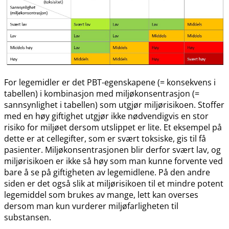
For legemidler er det PBT-egenskapene (= konsekvens i
tabellen) i kombinasjon med miljøkonsentrasjon (=
sannsynlighet i tabellen) som utgjør miljørisikoen. Stoffer
med en høy giftighet utgjør ikke nødvendigvis en stor
risiko for miljøet dersom utslippet er lite. Et eksempel på
dette er at cellegifter, som er svært toksiske, gis til få
pasienter. Miljøkonsentrasjonen blir derfor svært lav, og
miljørisikoen er ikke så høy som man kunne forvente ved
bare å se på giftigheten av legemidlene. På den andre
siden er det også slik at miljørisikoen til et mindre potent
legemiddel som brukes av mange, lett kan overses
dersom man kun vurderer miljøfarligheten til
substansen.