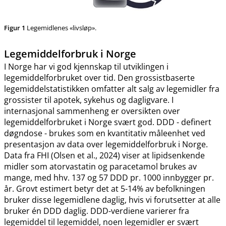
Figur 1
Legemidlenes «livsløp».
Legemiddelforbruk i Norge
I Norge har vi god kjennskap til utviklingen i
legemiddelforbruket over tid. Den grossistbaserte
legemiddelstatistikken omfatter alt salg av legemidler fra
grossister til apotek, sykehus og dagligvare. I
internasjonal sammenheng er oversikten over
legemiddelforbruket i Norge svært god. DDD - definert
døgndose - brukes som en kvantitativ måleenhet ved
presentasjon av data over legemiddelforbruk i Norge.
Data fra FHI (Olsen et al., 2024) viser at lipidsenkende
midler som atorvastatin og paracetamol brukes av
mange, med hhv. 137 og 57 DDD pr. 1000 innbygger pr.
år. Grovt estimert betyr det at 5-14% av befolkningen
bruker disse legemidlene daglig, hvis vi forutsetter at alle
bruker én DDD daglig. DDD-verdiene varierer fra
legemiddel til legemiddel, noen legemidler er svært