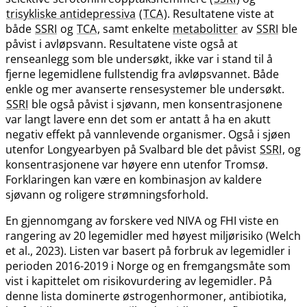
trisykliske antidepressiva
(
TCA
). Resultatene viste at
både
SSRI
og
TCA
, samt enkelte
metabolitter
av
SSRI
ble
påvist i avløpsvann. Resultatene viste også at
renseanlegg som ble undersøkt, ikke var i stand til å
fjerne legemidlene fullstendig fra avløpsvannet. Både
enkle og mer avanserte rensesystemer ble undersøkt.
SSRI
ble også påvist i sjøvann, men konsentrasjonene
var langt lavere enn det som er antatt å ha en akutt
negativ effekt på vannlevende organismer. Også i sjøen
utenfor Longyearbyen på Svalbard ble det påvist
SSRI
, og
konsentrasjonene var høyere enn utenfor Tromsø.
Forklaringen kan være en kombinasjon av kaldere
sjøvann og roligere strømningsforhold.
En gjennomgang av forskere ved NIVA og FHI viste en
rangering av 20 legemidler med høyest miljørisiko (Welch
et al., 2023). Listen var basert på forbruk av legemidler i
perioden 2016-2019 i Norge og en fremgangsmåte som
vist i kapittelet om risikovurdering av legemidler. På
denne lista dominerte østrogenhormoner, antibiotika,