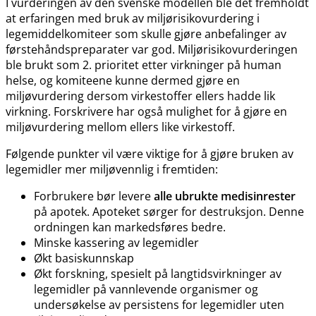
I vurderingen av den svenske modellen ble det fremholdt
at erfaringen med bruk av miljørisikovurdering i
legemiddelkomiteer som skulle gjøre anbefalinger av
førstehåndspreparater var god. Miljørisikovurderingen
ble brukt som 2. prioritet etter virkninger på human
helse, og komiteene kunne dermed gjøre en
miljøvurdering dersom virkestoffer ellers hadde lik
virkning. Forskrivere har også mulighet for å gjøre en
miljøvurdering mellom ellers like virkestoff.
Følgende punkter vil være viktige for å gjøre bruken av
legemidler mer miljøvennlig i fremtiden:
Forbrukere bør levere
alle ubrukte medisinrester
på apotek. Apoteket sørger for destruksjon. Denne
ordningen kan markedsføres bedre.
Minske kassering av legemidler
Økt basiskunnskap
Økt forskning, spesielt på langtidsvirkninger av
legemidler på vannlevende organismer og
undersøkelse av persistens for legemidler uten