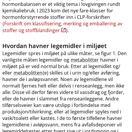
hormonbalansen er et viktig tema i lovgivingen rundt
kjemikaliebruk. I 2023 kom det nye fare-klasser for
hormonforstyrrende stoffer inn i CLP-forskriften
(Forskrift om klassifisering, merking og emballering av
stoffer og stoffblandinger
).
Hvordan havner legemidler i miljøet
Legemidler spres i miljøet på ulike måter, se figur 1. Den
vanligste måten legemidler og
metabolitter
havner i
miljøet på er ved normal bruk. Etter at legemidlet og​/​
eller
metabolitten
(e) skilles ut i urin og​/​eller avføring,
havner de i avløpsvannet. Noen av legemidlene vil
normalt fjernes helt eller delvis i renseanlegg, men ikke
alle. Disse vil derfor føres videre til vassdrag og fjorder,
eller de havner i slammet fra renseanleggene. Andre
tilførselsveier kan være utslipp i forbindelse med
produksjon​/​tilvirkning, eller at legemidler spyles ned i
vask​/​toalett eller kastes. I de to første tilfellene havner
legemidlene i avløpsvann, mens fra avfallsdeponier vil
legemiddelrester etter hvert sive ut i jordsmonn og i