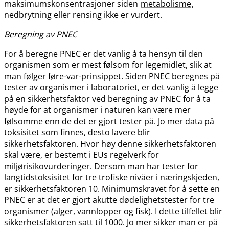
maksimumskonsentrasjoner siden
metabolisme
,
nedbrytning eller rensing ikke er vurdert.
Beregning av PNEC
For å beregne PNEC er det vanlig å ta hensyn til den
organismen som er mest følsom for legemidlet, slik at
man følger føre-var-prinsippet. Siden PNEC beregnes på
tester av organismer i laboratoriet, er det vanlig å legge
på en sikkerhetsfaktor ved beregning av PNEC for å ta
høyde for at organismer i naturen kan være mer
følsomme enn de det er gjort tester på. Jo mer data på
toksisitet som finnes, desto lavere blir
sikkerhetsfaktoren. Hvor høy denne sikkerhetsfaktoren
skal være, er bestemt i EUs regelverk for
miljørisikovurderinger. Dersom man har tester for
langtidstoksisitet for tre trofiske nivåer i næringskjeden,
er sikkerhetsfaktoren 10. Minimumskravet for å sette en
PNEC er at det er gjort akutte dødelighetstester for tre
organismer (alger, vannlopper og fisk). I dette tilfellet blir
sikkerhetsfaktoren satt til 1000. Jo mer sikker man er på