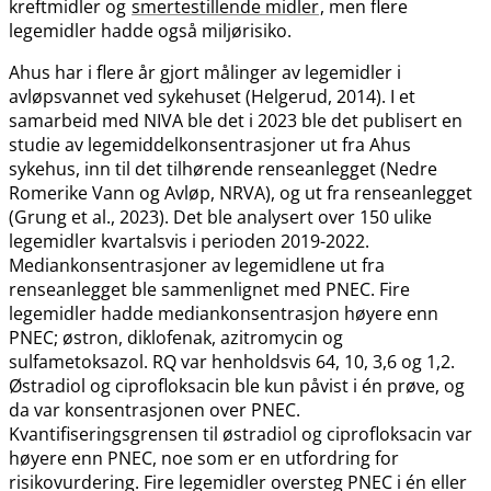
kreftmidler og
smertestillende midler
, men flere
legemidler hadde også miljørisiko.
Ahus har i flere år gjort målinger av legemidler i
avløpsvannet ved sykehuset (Helgerud, 2014). I et
samarbeid med NIVA ble det i 2023 ble det publisert en
studie av legemiddelkonsentrasjoner ut fra Ahus
sykehus, inn til det tilhørende renseanlegget (Nedre
Romerike Vann og Avløp, NRVA), og ut fra renseanlegget
(Grung et al., 2023). Det ble analysert over 150 ulike
legemidler kvartalsvis i perioden 2019-2022.
Mediankonsentrasjoner av legemidlene ut fra
renseanlegget ble sammenlignet med PNEC. Fire
legemidler hadde mediankonsentrasjon høyere enn
PNEC; østron, diklofenak, azitromycin og
sulfametoksazol. RQ var henholdsvis 64, 10, 3,6 og 1,2.
Østradiol og ciprofloksacin ble kun påvist i én prøve, og
da var konsentrasjonen over PNEC.
Kvantifiseringsgrensen til østradiol og ciprofloksacin var
høyere enn PNEC, noe som er en utfordring for
risikovurdering. Fire legemidler oversteg PNEC i én eller