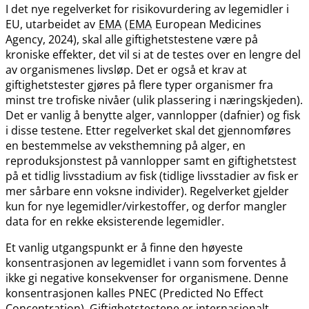
I det nye regelverket for risikovurdering av legemidler i
EU, utarbeidet av
EMA
(
EMA
European Medicines
Agency, 2024), skal alle giftighetstestene være på
kroniske effekter, det vil si at de testes over en lengre del
av organismenes livsløp. Det er også et krav at
giftighetstester gjøres på flere typer organismer fra
minst tre trofiske nivåer (ulik plassering i næringskjeden).
Det er vanlig å benytte alger, vannlopper (dafnier) og fisk
i disse testene. Etter regelverket skal det gjennomføres
en bestemmelse av veksthemning på alger, en
reproduksjonstest på vannlopper samt en giftighetstest
på et tidlig livsstadium av fisk (tidlige livsstadier av fisk er
mer sårbare enn voksne individer). Regelverket gjelder
kun for nye legemidler​/​virkestoffer, og derfor mangler
data for en rekke eksisterende legemidler.
Et vanlig utgangspunkt er å finne den høyeste
konsentrasjonen av legemidlet i vann som forventes å
ikke gi negative konsekvenser for organismene. Denne
konsentrasjonen kalles PNEC (Predicted No Effect
Concentration). Giftighetstestene er internasjonalt