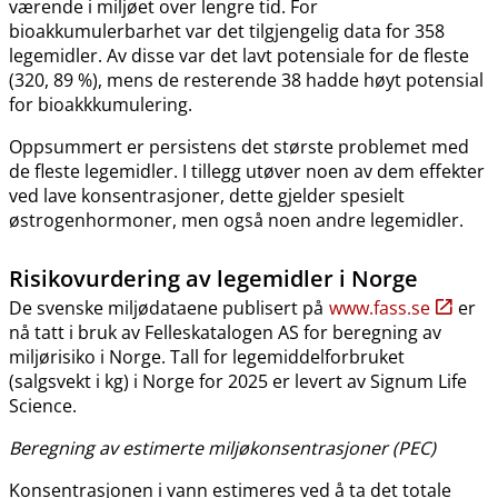
værende i miljøet over lengre tid. For
bioakkumulerbarhet var det tilgjengelig data for 358
legemidler. Av disse var det lavt potensiale for de fleste
(320, 89 %), mens de resterende 38 hadde høyt potensial
for bioakkkumulering.
Oppsummert er persistens det største problemet med
de fleste legemidler. I tillegg utøver noen av dem effekter
ved lave konsentrasjoner, dette gjelder spesielt
østrogenhormoner, men også noen andre legemidler.
Risikovurdering av legemidler i Norge
De svenske miljødataene publisert på
www.fass.se
er
nå tatt i bruk av Felleskatalogen AS for beregning av
miljørisiko i Norge. Tall for legemiddelforbruket
(salgsvekt i kg) i Norge for 2025 er levert av Signum Life
Science.
Beregning av estimerte miljøkonsentrasjoner (PEC)
Konsentrasjonen i vann estimeres ved å ta det totale