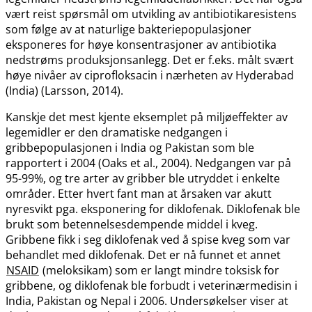
vært reist spørsmål om utvikling av antibiotikaresistens
som følge av at naturlige bakteriepopulasjoner
eksponeres for høye konsentrasjoner av antibiotika
nedstrøms produksjonsanlegg. Det er f.eks. målt svært
høye nivåer av ciprofloksacin i nærheten av Hyderabad
(India) (Larsson, 2014).
Kanskje det mest kjente eksemplet på miljøeffekter av
legemidler er den dramatiske nedgangen i
gribbepopulasjonen i India og Pakistan som ble
rapportert i 2004 (Oaks et al., 2004). Nedgangen var på
95-99%, og tre arter av gribber ble utryddet i enkelte
områder. Etter hvert fant man at årsaken var akutt
nyresvikt pga. eksponering for diklofenak. Diklofenak ble
brukt som betennelsesdempende middel i kveg.
Gribbene fikk i seg diklofenak ved å spise kveg som var
behandlet med diklofenak. Det er nå funnet et annet
NSAID
(meloksikam) som er langt mindre toksisk for
gribbene, og diklofenak ble forbudt i veterinærmedisin i
India, Pakistan og Nepal i 2006. Undersøkelser viser at