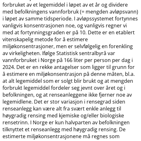
forbruket av et legemiddel i løpet av et år og dividere
med befolkningens vannforbruk (= mengden avløpsvann)
i løpet av samme tidsperiode. I avløpssystemet fortynnes
vanligvis konsentrasjonen noe, og vanligvis regner vi
med at fortynningsgraden er på 10. Dette er en etablert
vitenskapelig metode for å estimere
miljøkonsentrasjoner, men er selvfølgelig en forenkling
av virkeligheten. Ifølge Statistisk sentralbyrå var
vannforbruket i Norge på 166 liter per person per dag i
2024. Det er en rekke antagelser som ligger til grunn for
å estimere en miljøkonsentrasjon på denne måten, bl.a.
at alt legemiddel som er solgt blir brukt og at mengden
forbrukt legemiddel fordeler seg jevnt over året og i
befolkningen, og at renseanleggene ikke fjerner noe av
legemidlene. Det er stor variasjon i rensegrad siden
renseanlegg kan være alt fra svært enkle anlegg til
høygradig rensing med kjemiske og​/​eller biologiske
rensetrinn. I Norge er kun halvparten av befolkningen
tilknyttet et renseanlegg med høygradig rensing. De
estimerte miljøkonsentrasjonene må regnes som