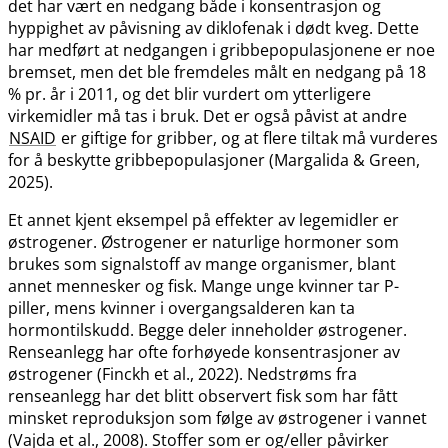
det har vært en nedgang både i konsentrasjon og
hyppighet av påvisning av diklofenak i dødt kveg. Dette
har medført at nedgangen i gribbepopulasjonene er noe
bremset, men det ble fremdeles målt en nedgang på 18
% pr. år i 2011, og det blir vurdert om ytterligere
virkemidler må tas i bruk. Det er også påvist at andre
NSAID
er giftige for gribber, og at flere tiltak må vurderes
for å beskytte gribbepopulasjoner (Margalida & Green,
2025).
Et annet kjent eksempel på effekter av legemidler er
østrogener. Østrogener er naturlige hormoner som
brukes som signalstoff av mange organismer, blant
annet mennesker og fisk. Mange unge kvinner tar P-
piller, mens kvinner i overgangsalderen kan ta
hormontilskudd. Begge deler inneholder østrogener.
Renseanlegg har ofte forhøyede konsentrasjoner av
østrogener (Finckh et al., 2022). Nedstrøms fra
renseanlegg har det blitt observert fisk som har fått
minsket reproduksjon som følge av østrogener i vannet
(Vajda et al., 2008). Stoffer som er og​/​eller påvirker