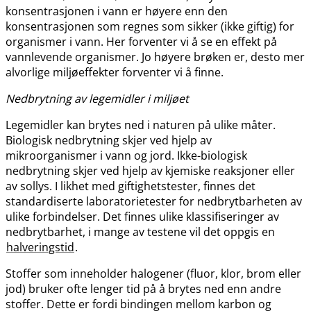
konsentrasjonen i vann er høyere enn den
konsentrasjonen som regnes som sikker (ikke giftig) for
organismer i vann. Her forventer vi å se en effekt på
vannlevende organismer. Jo høyere brøken er, desto mer
alvorlige miljøeffekter forventer vi å finne.
Nedbrytning av legemidler i miljøet
Legemidler kan brytes ned i naturen på ulike måter.
Biologisk nedbrytning skjer ved hjelp av
mikroorganismer i vann og jord. Ikke-biologisk
nedbrytning skjer ved hjelp av kjemiske reaksjoner eller
av sollys. I likhet med giftighetstester, finnes det
standardiserte laboratorietester for nedbrytbarheten av
ulike forbindelser. Det finnes ulike klassifiseringer av
nedbrytbarhet, i mange av testene vil det oppgis en
halveringstid
.
Stoffer som inneholder halogener (fluor, klor, brom eller
jod) bruker ofte lenger tid på å brytes ned enn andre
stoffer. Dette er fordi bindingen mellom karbon og