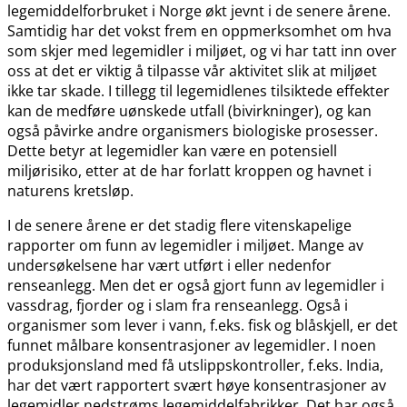
legemiddelforbruket i Norge økt jevnt i de senere årene.
Samtidig har det vokst frem en oppmerksomhet om hva
som skjer med legemidler i miljøet, og vi har tatt inn over
oss at det er viktig å tilpasse vår aktivitet slik at miljøet
ikke tar skade. I tillegg til legemidlenes tilsiktede effekter
kan de medføre uønskede utfall (bivirkninger), og kan
også påvirke andre organismers biologiske prosesser.
Dette betyr at legemidler kan være en potensiell
miljørisiko, etter at de har forlatt kroppen og havnet i
naturens kretsløp.
I de senere årene er det stadig flere vitenskapelige
rapporter om funn av legemidler i miljøet. Mange av
undersøkelsene har vært utført i eller nedenfor
renseanlegg. Men det er også gjort funn av legemidler i
vassdrag, fjorder og i slam fra renseanlegg. Også i
organismer som lever i vann, f.eks. fisk og blåskjell, er det
funnet målbare konsentrasjoner av legemidler. I noen
produksjonsland med få utslippskontroller, f.eks. India,
har det vært rapportert svært høye konsentrasjoner av
legemidler nedstrøms legemiddelfabrikker. Det har også