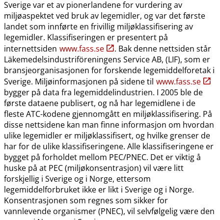
Sverige var et av pionerlandene for vurdering av
miljøaspektet ved bruk av legemidler, og var det første
landet som innførte en frivillig miljøklassifisering av
legemidler. Klassifiseringen er presentert på
internettsiden
www.fass.se
. Bak denne nettsiden står
Läkemedelsindustriföreningens Service AB, (LIF), som er
bransjeorganisasjonen for forskende legemiddelforetak i
Sverige. Miljøinformasjonen på sidene til
www.fass.se
bygger på data fra legemiddelindustrien. I 2005 ble de
første dataene publisert, og nå har legemidlene i de
fleste ATC-kodene gjennomgått en miljøklassifisering. På
disse nettsidene kan man finne informasjon om hvordan
ulike legemidler er miljøklassifisert, og hvilke grenser de
har for de ulike klassifiseringene. Alle klassifiseringene er
bygget på forholdet mellom PEC​/​PNEC. Det er viktig å
huske på at PEC (miljøkonsentrasjon) vil være litt
forskjellig i Sverige og i Norge, ettersom
legemiddelforbruket ikke er likt i Sverige og i Norge.
Konsentrasjonen som regnes som sikker for
vannlevende organismer (PNEC), vil selvfølgelig være den