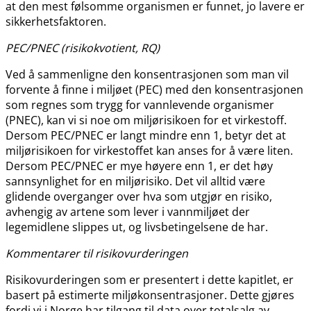
at den mest følsomme organismen er funnet, jo lavere er
sikkerhetsfaktoren.
PEC​/​PNEC (risikokvotient, RQ)
Ved å sammenligne den konsentrasjonen som man vil
forvente å finne i miljøet (PEC) med den konsentrasjonen
som regnes som trygg for vannlevende organismer
(PNEC), kan vi si noe om miljørisikoen for et virkestoff.
Dersom PEC​​/​​PNEC er langt mindre enn 1, betyr det at
miljørisikoen for virkestoffet kan anses for å være liten.
Dersom PEC​​/​​PNEC er mye høyere enn 1, er det høy
sannsynlighet for en miljørisiko. Det vil alltid være
glidende overganger over hva som utgjør en risiko,
avhengig av artene som lever i vannmiljøet der
legemidlene slippes ut, og livsbetingelsene de har.
Kommentarer til risikovurderingen
Risikovurderingen som er presentert i dette kapitlet, er
basert på estimerte miljøkonsentrasjoner. Dette gjøres
fordi vi i Norge har tilgang til data over totalsalg av