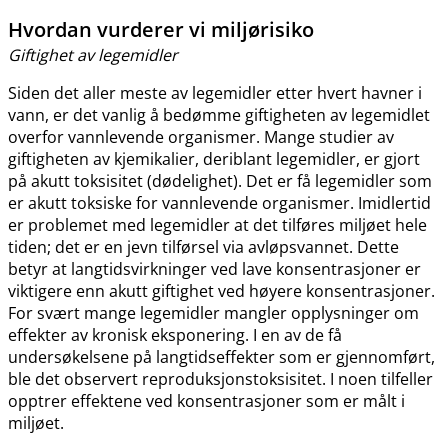
Hvordan vurderer vi miljørisiko
Giftighet av legemidler
Siden det aller meste av legemidler etter hvert havner i
vann, er det vanlig å bedømme giftigheten av legemidlet
overfor vannlevende organismer. Mange studier av
giftigheten av kjemikalier, deriblant legemidler, er gjort
på akutt toksisitet (dødelighet). Det er få legemidler som
er akutt toksiske for vannlevende organismer. Imidlertid
er problemet med legemidler at det tilføres miljøet hele
tiden; det er en jevn tilførsel via avløpsvannet. Dette
betyr at langtidsvirkninger ved lave konsentrasjoner er
viktigere enn akutt giftighet ved høyere konsentrasjoner.
For svært mange legemidler mangler opplysninger om
effekter av kronisk eksponering. I en av de få
undersøkelsene på langtidseffekter som er gjennomført,
ble det observert reproduksjonstoksisitet. I noen tilfeller
opptrer effektene ved konsentrasjoner som er målt i
miljøet.