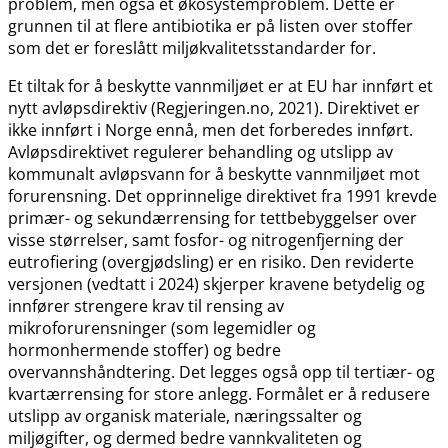
problem, men også et økosystemproblem. Dette er
grunnen til at flere antibiotika er på listen over stoffer
som det er foreslått miljøkvalitetsstandarder for.
Et tiltak for å beskytte vannmiljøet er at EU har innført et
nytt avløpsdirektiv (Regjeringen.no, 2021). Direktivet er
ikke innført i Norge ennå, men det forberedes innført.
Avløpsdirektivet regulerer behandling og utslipp av
kommunalt avløpsvann for å beskytte vannmiljøet mot
forurensning. Det opprinnelige direktivet fra 1991 krevde
primær- og sekundærrensing for tettbebyggelser over
visse størrelser, samt fosfor- og nitrogenfjerning der
eutrofiering (overgjødsling) er en risiko. Den reviderte
versjonen (vedtatt i 2024) skjerper kravene betydelig og
innfører strengere krav til rensing av
mikroforurensninger (som legemidler og
hormonhermende stoffer) og bedre
overvannshåndtering. Det legges også opp til tertiær- og
kvartærrensing for store anlegg. Formålet er å redusere
utslipp av organisk materiale, næringssalter og
miljøgifter, og dermed bedre vannkvaliteten og