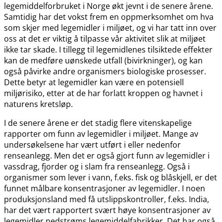
legemiddelforbruket i Norge økt jevnt i de senere årene.
Samtidig har det vokst frem en oppmerksomhet om hva
som skjer med legemidler i miljøet, og vi har tatt inn over
oss at det er viktig å tilpasse vår aktivitet slik at miljøet
ikke tar skade. I tillegg til legemidlenes tilsiktede effekter
kan de medføre uønskede utfall (bivirkninger), og kan
også påvirke andre organismers biologiske prosesser.
Dette betyr at legemidler kan være en potensiell
miljørisiko, etter at de har forlatt kroppen og havnet i
naturens kretsløp.
I de senere årene er det stadig flere vitenskapelige
rapporter om funn av legemidler i miljøet. Mange av
undersøkelsene har vært utført i eller nedenfor
renseanlegg. Men det er også gjort funn av legemidler i
vassdrag, fjorder og i slam fra renseanlegg. Også i
organismer som lever i vann, f.eks. fisk og blåskjell, er det
funnet målbare konsentrasjoner av legemidler. I noen
produksjonsland med få utslippskontroller, f.eks. India,
har det vært rapportert svært høye konsentrasjoner av
legemidler nedstrøms legemiddelfabrikker. Det har også