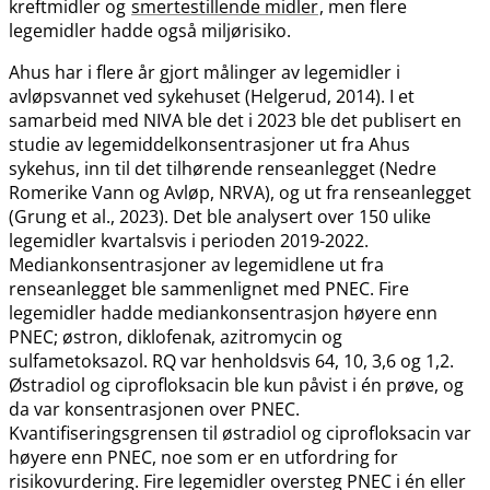
kreftmidler og
smertestillende midler
, men flere
legemidler hadde også miljørisiko.
Ahus har i flere år gjort målinger av legemidler i
avløpsvannet ved sykehuset (Helgerud, 2014). I et
samarbeid med NIVA ble det i 2023 ble det publisert en
studie av legemiddelkonsentrasjoner ut fra Ahus
sykehus, inn til det tilhørende renseanlegget (Nedre
Romerike Vann og Avløp, NRVA), og ut fra renseanlegget
(Grung et al., 2023). Det ble analysert over 150 ulike
legemidler kvartalsvis i perioden 2019-2022.
Mediankonsentrasjoner av legemidlene ut fra
renseanlegget ble sammenlignet med PNEC. Fire
legemidler hadde mediankonsentrasjon høyere enn
PNEC; østron, diklofenak, azitromycin og
sulfametoksazol. RQ var henholdsvis 64, 10, 3,6 og 1,2.
Østradiol og ciprofloksacin ble kun påvist i én prøve, og
da var konsentrasjonen over PNEC.
Kvantifiseringsgrensen til østradiol og ciprofloksacin var
høyere enn PNEC, noe som er en utfordring for
risikovurdering. Fire legemidler oversteg PNEC i én eller