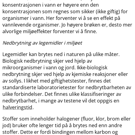
konsentrasjonen i vann er høyere enn den
konsentrasjonen som regnes som sikker (ikke giftig) for
organismer i vann. Her forventer vi å se en effekt på
vannlevende organismer. Jo høyere brøken er, desto mer
alvorlige miljøeffekter forventer vi å finne.
Nedbrytning av legemidler i miljøet
Legemidler kan brytes ned i naturen på ulike måter.
Biologisk nedbrytning skjer ved hjelp av
mikroorganismer i vann og jord. Ikke-biologisk
nedbrytning skjer ved hjelp av kjemiske reaksjoner eller
av sollys. I likhet med giftighetstester, finnes det
standardiserte laboratorietester for nedbrytbarheten av
ulike forbindelser. Det finnes ulike klassifiseringer av
nedbrytbarhet, i mange av testene vil det oppgis en
halveringstid
.
Stoffer som inneholder halogener (fluor, klor, brom eller
jod) bruker ofte lenger tid på å brytes ned enn andre
stoffer. Dette er fordi bindingen mellom karbon og