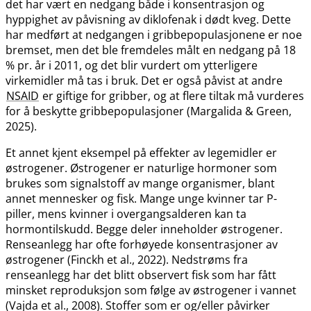
det har vært en nedgang både i konsentrasjon og
hyppighet av påvisning av diklofenak i dødt kveg. Dette
har medført at nedgangen i gribbepopulasjonene er noe
bremset, men det ble fremdeles målt en nedgang på 18
% pr. år i 2011, og det blir vurdert om ytterligere
virkemidler må tas i bruk. Det er også påvist at andre
NSAID
er giftige for gribber, og at flere tiltak må vurderes
for å beskytte gribbepopulasjoner (Margalida & Green,
2025).
Et annet kjent eksempel på effekter av legemidler er
østrogener. Østrogener er naturlige hormoner som
brukes som signalstoff av mange organismer, blant
annet mennesker og fisk. Mange unge kvinner tar P-
piller, mens kvinner i overgangsalderen kan ta
hormontilskudd. Begge deler inneholder østrogener.
Renseanlegg har ofte forhøyede konsentrasjoner av
østrogener (Finckh et al., 2022). Nedstrøms fra
renseanlegg har det blitt observert fisk som har fått
minsket reproduksjon som følge av østrogener i vannet
(Vajda et al., 2008). Stoffer som er og​/​eller påvirker