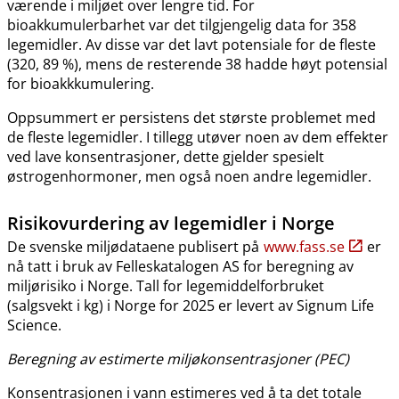
værende i miljøet over lengre tid. For
bioakkumulerbarhet var det tilgjengelig data for 358
legemidler. Av disse var det lavt potensiale for de fleste
(320, 89 %), mens de resterende 38 hadde høyt potensial
for bioakkkumulering.
Oppsummert er persistens det største problemet med
de fleste legemidler. I tillegg utøver noen av dem effekter
ved lave konsentrasjoner, dette gjelder spesielt
østrogenhormoner, men også noen andre legemidler.
Risikovurdering av legemidler i Norge
De svenske miljødataene publisert på
www.fass.se
er
nå tatt i bruk av Felleskatalogen AS for beregning av
miljørisiko i Norge. Tall for legemiddelforbruket
(salgsvekt i kg) i Norge for 2025 er levert av Signum Life
Science.
Beregning av estimerte miljøkonsentrasjoner (PEC)
Konsentrasjonen i vann estimeres ved å ta det totale