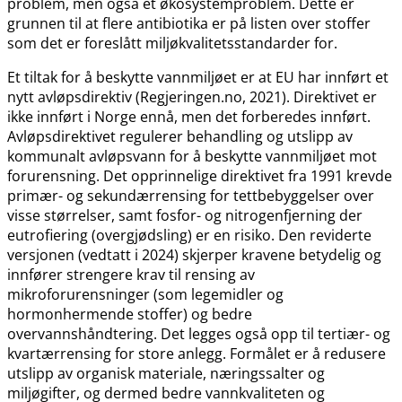
problem, men også et økosystemproblem. Dette er
grunnen til at flere antibiotika er på listen over stoffer
som det er foreslått miljøkvalitetsstandarder for.
Et tiltak for å beskytte vannmiljøet er at EU har innført et
nytt avløpsdirektiv (Regjeringen.no, 2021). Direktivet er
ikke innført i Norge ennå, men det forberedes innført.
Avløpsdirektivet regulerer behandling og utslipp av
kommunalt avløpsvann for å beskytte vannmiljøet mot
forurensning. Det opprinnelige direktivet fra 1991 krevde
primær- og sekundærrensing for tettbebyggelser over
visse størrelser, samt fosfor- og nitrogenfjerning der
eutrofiering (overgjødsling) er en risiko. Den reviderte
versjonen (vedtatt i 2024) skjerper kravene betydelig og
innfører strengere krav til rensing av
mikroforurensninger (som legemidler og
hormonhermende stoffer) og bedre
overvannshåndtering. Det legges også opp til tertiær- og
kvartærrensing for store anlegg. Formålet er å redusere
utslipp av organisk materiale, næringssalter og
miljøgifter, og dermed bedre vannkvaliteten og