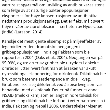
vært reist spørsmål om utvikling av antibiotikaresistens
som følge av at naturlige bakteriepopulasjoner
eksponeres for høye konsentrasjoner av antibiotika
nedstrøms produksjonsanlegg. Det er f.eks. målt svært
høye nivåer av ciprofloksacin i nærheten av Hyderabad
(India) (Larsson, 2014).
Kanskje det mest kjente eksemplet på miljøeffekter av
legemidler er den dramatiske nedgangen i
gribbepopulasjonen i India og Pakistan som ble
rapportert i 2004 (Oaks et al., 2004). Nedgangen var på
95-99%, og tre arter av gribber ble utryddet i enkelte
områder. Etter hvert fant man at årsaken var akutt
nyresvikt pga. eksponering for diklofenak. Diklofenak ble
brukt som betennelsesdempende middel i kveg.
Gribbene fikk i seg diklofenak ved å spise kveg som var
behandlet med diklofenak. Det er nå funnet et annet
NSAID
(meloksikam) som er langt mindre toksisk for
gribbene, og diklofenak ble forbudt i veterinærmedisin i
India, Pakistan og Nepal i 2006. Undersøkelser viser at