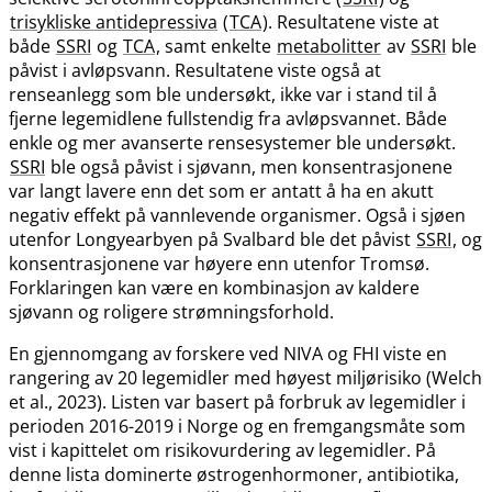
trisykliske antidepressiva
(
TCA
). Resultatene viste at
både
SSRI
og
TCA
, samt enkelte
metabolitter
av
SSRI
ble
påvist i avløpsvann. Resultatene viste også at
renseanlegg som ble undersøkt, ikke var i stand til å
fjerne legemidlene fullstendig fra avløpsvannet. Både
enkle og mer avanserte rensesystemer ble undersøkt.
SSRI
ble også påvist i sjøvann, men konsentrasjonene
var langt lavere enn det som er antatt å ha en akutt
negativ effekt på vannlevende organismer. Også i sjøen
utenfor Longyearbyen på Svalbard ble det påvist
SSRI
, og
konsentrasjonene var høyere enn utenfor Tromsø.
Forklaringen kan være en kombinasjon av kaldere
sjøvann og roligere strømningsforhold.
En gjennomgang av forskere ved NIVA og FHI viste en
rangering av 20 legemidler med høyest miljørisiko (Welch
et al., 2023). Listen var basert på forbruk av legemidler i
perioden 2016-2019 i Norge og en fremgangsmåte som
vist i kapittelet om risikovurdering av legemidler. På
denne lista dominerte østrogenhormoner, antibiotika,