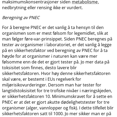
maksimumskonsentrasjoner siden
metabolisme
,
nedbrytning eller rensing ikke er vurdert.
Beregning av PNEC
For å beregne PNEC er det vanlig å ta hensyn til den
organismen som er mest følsom for legemidlet, slik at
man følger føre-var-prinsippet. Siden PNEC beregnes på
tester av organismer i laboratoriet, er det vanlig å legge
på en sikkerhetsfaktor ved beregning av PNEC for å ta
høyde for at organismer i naturen kan være mer
følsomme enn de det er gjort tester på. Jo mer data på
toksisitet som finnes, desto lavere blir
sikkerhetsfaktoren. Hvor høy denne sikkerhetsfaktoren
skal være, er bestemt i EUs regelverk for
miljørisikovurderinger. Dersom man har tester for
langtidstoksisitet for tre trofiske nivåer i næringskjeden,
er sikkerhetsfaktoren 10. Minimumskravet for å sette en
PNEC er at det er gjort akutte dødelighetstester for tre
organismer (alger, vannlopper og fisk). I dette tilfellet blir
sikkerhetsfaktoren satt til 1000. Jo mer sikker man er på