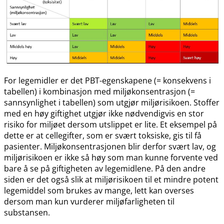
For legemidler er det PBT-egenskapene (= konsekvens i
tabellen) i kombinasjon med miljøkonsentrasjon (=
sannsynlighet i tabellen) som utgjør miljørisikoen. Stoffer
med en høy giftighet utgjør ikke nødvendigvis en stor
risiko for miljøet dersom utslippet er lite. Et eksempel på
dette er at cellegifter, som er svært toksiske, gis til få
pasienter. Miljøkonsentrasjonen blir derfor svært lav, og
miljørisikoen er ikke så høy som man kunne forvente ved
bare å se på giftigheten av legemidlene. På den andre
siden er det også slik at miljørisikoen til et mindre potent
legemiddel som brukes av mange, lett kan overses
dersom man kun vurderer miljøfarligheten til
substansen.