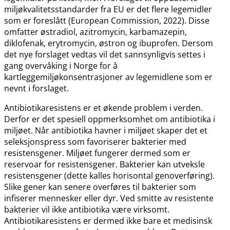
miljøkvalitetsstandarder fra EU er det flere legemidler
som er foreslått (European Commission, 2022). Disse
omfatter østradiol, azitromycin, karbamazepin,
diklofenak, erytromycin, østron og ibuprofen. Dersom
det nye forslaget vedtas vil det sannsynligvis settes i
gang overvåking i Norge for å
kartleggemiljøkonsentrasjoner av legemidlene som er
nevnt i forslaget.
Antibiotikaresistens er et økende problem i verden.
Derfor er det spesiell oppmerksomhet om antibiotika i
miljøet. Når antibiotika havner i miljøet skaper det et
seleksjonspress som favoriserer bakterier med
resistensgener. Miljøet fungerer dermed som er
reservoar for resistensgener. Bakterier kan utveksle
resistensgener (dette kalles horisontal genoverføring).
Slike gener kan senere overføres til bakterier som
infiserer mennesker eller dyr. Ved smitte av resistente
bakterier vil ikke antibiotika være virksomt.
Antibiotikaresistens er dermed ikke bare et medisinsk