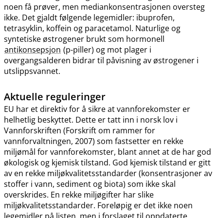
noen få prøver, men mediankonsentrasjonen oversteg
ikke. Det gjaldt følgende legemidler: ibuprofen,
tetrasyklin, koffein og paracetamol. Naturlige og
syntetiske østrogener brukt som hormonell
antikonsepsjon
(p-piller) og mot plager i
overgangsalderen bidrar til påvisning av østrogener i
utslippsvannet.
Aktuelle reguleringer
EU har et direktiv for å sikre at vannforekomster er
helhetlig beskyttet. Dette er tatt inn i norsk lov i
Vannforskriften (Forskrift om rammer for
vannforvaltningen, 2007) som fastsetter en rekke
miljømål for vannforekomster, blant annet at de har god
økologisk og kjemisk tilstand. God kjemisk tilstand er gitt
av en rekke miljøkvalitetsstandarder (konsentrasjoner av
stoffer i vann, sediment og biota) som ikke skal
overskrides. En rekke miljøgifter har slike
miljøkvalitetsstandarder. Foreløpig er det ikke noen
legemidler på listen, men i forslaget til oppdaterte