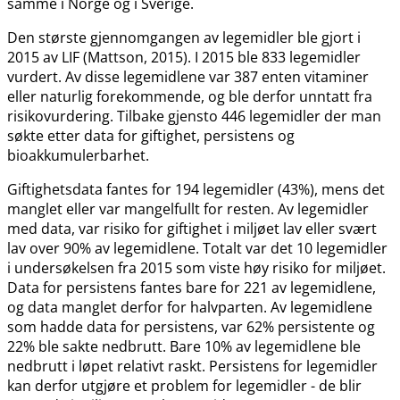
samme i Norge og i Sverige.
Den største gjennomgangen av legemidler ble gjort i
2015 av LIF (Mattson, 2015). I 2015 ble 833 legemidler
vurdert. Av disse legemidlene var 387 enten vitaminer
eller naturlig forekommende, og ble derfor unntatt fra
risikovurdering. Tilbake gjensto 446 legemidler der man
søkte etter data for giftighet, persistens og
bioakkumulerbarhet.
Giftighetsdata fantes for 194 legemidler (43%), mens det
manglet eller var mangelfullt for resten. Av legemidler
med data, var risiko for giftighet i miljøet lav eller svært
lav over 90% av legemidlene. Totalt var det 10 legemidler
i undersøkelsen fra 2015 som viste høy risiko for miljøet.
Data for persistens fantes bare for 221 av legemidlene,
og data manglet derfor for halvparten. Av legemidlene
som hadde data for persistens, var 62% persistente og
22% ble sakte nedbrutt. Bare 10% av legemidlene ble
nedbrutt i løpet relativt raskt. Persistens for legemidler
kan derfor utgjøre et problem for legemidler - de blir