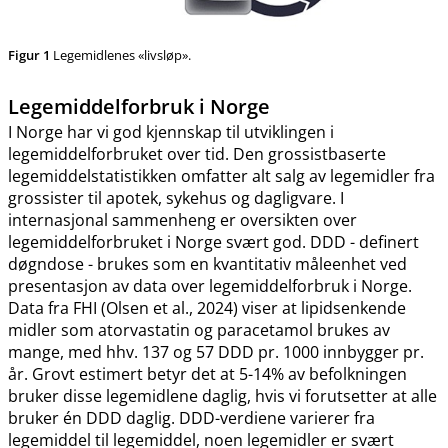
Figur 1
Legemidlenes «livsløp».
Legemiddelforbruk i Norge
I Norge har vi god kjennskap til utviklingen i
legemiddelforbruket over tid. Den grossistbaserte
legemiddelstatistikken omfatter alt salg av legemidler fra
grossister til apotek, sykehus og dagligvare. I
internasjonal sammenheng er oversikten over
legemiddelforbruket i Norge svært god. DDD - definert
døgndose - brukes som en kvantitativ måleenhet ved
presentasjon av data over legemiddelforbruk i Norge.
Data fra FHI (Olsen et al., 2024) viser at lipidsenkende
midler som atorvastatin og paracetamol brukes av
mange, med hhv. 137 og 57 DDD pr. 1000 innbygger pr.
år. Grovt estimert betyr det at 5-14% av befolkningen
bruker disse legemidlene daglig, hvis vi forutsetter at alle
bruker én DDD daglig. DDD-verdiene varierer fra
legemiddel til legemiddel, noen legemidler er svært