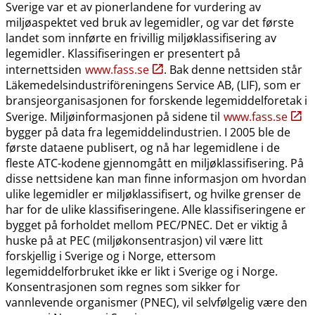
Sverige var et av pionerlandene for vurdering av
miljøaspektet ved bruk av legemidler, og var det første
landet som innførte en frivillig miljøklassifisering av
legemidler. Klassifiseringen er presentert på
internettsiden
www.fass.se
. Bak denne nettsiden står
Läkemedelsindustriföreningens Service AB, (LIF), som er
bransjeorganisasjonen for forskende legemiddelforetak i
Sverige. Miljøinformasjonen på sidene til
www.fass.se
bygger på data fra legemiddelindustrien. I 2005 ble de
første dataene publisert, og nå har legemidlene i de
fleste ATC-kodene gjennomgått en miljøklassifisering. På
disse nettsidene kan man finne informasjon om hvordan
ulike legemidler er miljøklassifisert, og hvilke grenser de
har for de ulike klassifiseringene. Alle klassifiseringene er
bygget på forholdet mellom PEC​/​PNEC. Det er viktig å
huske på at PEC (miljøkonsentrasjon) vil være litt
forskjellig i Sverige og i Norge, ettersom
legemiddelforbruket ikke er likt i Sverige og i Norge.
Konsentrasjonen som regnes som sikker for
vannlevende organismer (PNEC), vil selvfølgelig være den