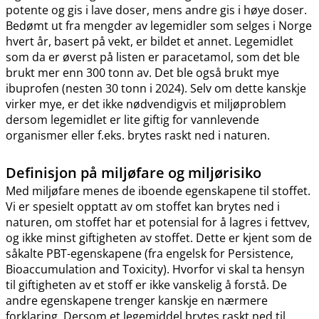
potente og gis i lave doser, mens andre gis i høye doser.
Bedømt ut fra mengder av legemidler som selges i Norge
hvert år, basert på vekt, er bildet et annet. Legemidlet
som da er øverst på listen er paracetamol, som det ble
brukt mer enn 300 tonn av. Det ble også brukt mye
ibuprofen (nesten 30 tonn i 2024). Selv om dette kanskje
virker mye, er det ikke nødvendigvis et miljøproblem
dersom legemidlet er lite giftig for vannlevende
organismer eller f.eks. brytes raskt ned i naturen.
Definisjon på miljøfare og miljørisiko
Med miljøfare menes de iboende egenskapene til stoffet.
Vi er spesielt opptatt av om stoffet kan brytes ned i
naturen, om stoffet har et potensial for å lagres i fettvev,
og ikke minst giftigheten av stoffet. Dette er kjent som de
såkalte PBT-egenskapene (fra engelsk for Persistence,
Bioaccumulation and Toxicity). Hvorfor vi skal ta hensyn
til giftigheten av et stoff er ikke vanskelig å forstå. De
andre egenskapene trenger kanskje en nærmere
forklaring. Dersom et legemiddel brytes raskt ned til