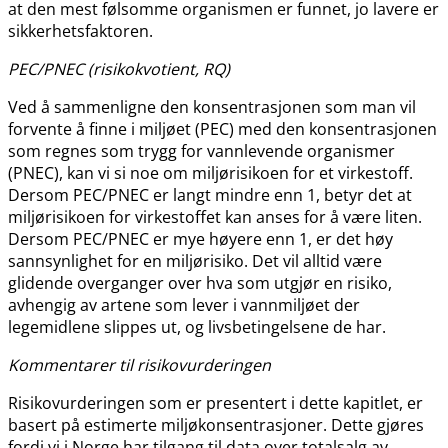
at den mest følsomme organismen er funnet, jo lavere er
sikkerhetsfaktoren.
PEC​/​PNEC (risikokvotient, RQ)
Ved å sammenligne den konsentrasjonen som man vil
forvente å finne i miljøet (PEC) med den konsentrasjonen
som regnes som trygg for vannlevende organismer
(PNEC), kan vi si noe om miljørisikoen for et virkestoff.
Dersom PEC​​/​​PNEC er langt mindre enn 1, betyr det at
miljørisikoen for virkestoffet kan anses for å være liten.
Dersom PEC​​/​​PNEC er mye høyere enn 1, er det høy
sannsynlighet for en miljørisiko. Det vil alltid være
glidende overganger over hva som utgjør en risiko,
avhengig av artene som lever i vannmiljøet der
legemidlene slippes ut, og livsbetingelsene de har.
Kommentarer til risikovurderingen
Risikovurderingen som er presentert i dette kapitlet, er
basert på estimerte miljøkonsentrasjoner. Dette gjøres
fordi vi i Norge har tilgang til data over totalsalg av