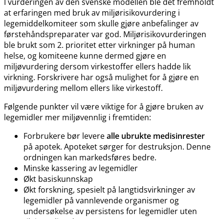
I vurderingen av den svenske modellen ble det fremholdt
at erfaringen med bruk av miljørisikovurdering i
legemiddelkomiteer som skulle gjøre anbefalinger av
førstehåndspreparater var god. Miljørisikovurderingen
ble brukt som 2. prioritet etter virkninger på human
helse, og komiteene kunne dermed gjøre en
miljøvurdering dersom virkestoffer ellers hadde lik
virkning. Forskrivere har også mulighet for å gjøre en
miljøvurdering mellom ellers like virkestoff.
Følgende punkter vil være viktige for å gjøre bruken av
legemidler mer miljøvennlig i fremtiden:
Forbrukere bør levere
alle ubrukte medisinrester
på apotek. Apoteket sørger for destruksjon. Denne
ordningen kan markedsføres bedre.
Minske kassering av legemidler
Økt basiskunnskap
Økt forskning, spesielt på langtidsvirkninger av
legemidler på vannlevende organismer og
undersøkelse av persistens for legemidler uten