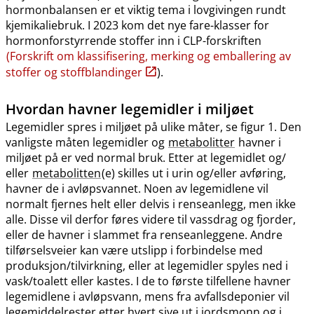
hormonbalansen er et viktig tema i lovgivingen rundt
kjemikaliebruk. I 2023 kom det nye fare-klasser for
hormonforstyrrende stoffer inn i CLP-forskriften
(Forskrift om klassifisering, merking og emballering av
stoffer og stoffblandinger
).
Hvordan havner legemidler i miljøet
Legemidler spres i miljøet på ulike måter, se figur 1. Den
vanligste måten legemidler og
metabolitter
havner i
miljøet på er ved normal bruk. Etter at legemidlet og​/​
eller
metabolitten
(e) skilles ut i urin og​/​eller avføring,
havner de i avløpsvannet. Noen av legemidlene vil
normalt fjernes helt eller delvis i renseanlegg, men ikke
alle. Disse vil derfor føres videre til vassdrag og fjorder,
eller de havner i slammet fra renseanleggene. Andre
tilførselsveier kan være utslipp i forbindelse med
produksjon​/​tilvirkning, eller at legemidler spyles ned i
vask​/​toalett eller kastes. I de to første tilfellene havner
legemidlene i avløpsvann, mens fra avfallsdeponier vil
legemiddelrester etter hvert sive ut i jordsmonn og i