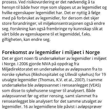
prosess. Ved risikovurdering er det nødvendig å ta
hensyn til både hvor mye som slippes ut av legemidlet og
hvilke egenskaper legemidlet har. Det er nyttig å følge
med på forbruket av legemidler, for dersom det skjer
store forandringer, vil miljøkonsentrasjonen også endre
seg. Forskning kan også frembringe ny kunnskap slik at
vårt bilde av egenskapene til et legemiddel, f.eks.
giftigheten, kan endre seg.
Forekomst av legemidler i miljøet i Norge
Det er gjort noen få undersøkelser av legemidler i miljøet
i Norge. I 2006 gjorde NIVA på oppdrag fra
Miljødirektoratet en undersøkelse av avløpsvann fra to
norske sykehus (Rikshospitalet og Ullevål sykehus) for 19
utvalgte legemidler (Thomas, K.V. et al., 2007). I samme
undersøkelse ble avløpsvannet i renseanlegget (VEAS)
som disse to sykehusene sogner til analysert. Både
avløpsvannet før og etter rensing, samt slammet fra
renseanlegget ble analysert for det samme utvalget av
legemidler. 16 av legemidlene ble påvist i avløpsprøver