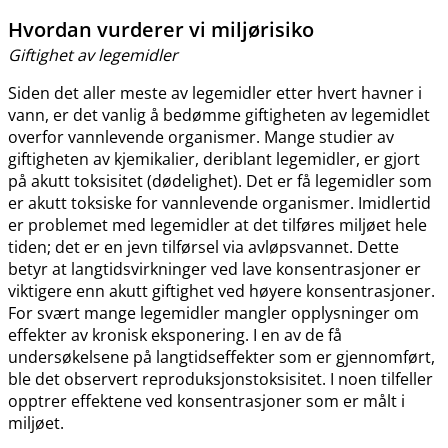
Hvordan vurderer vi miljørisiko
Giftighet av legemidler
Siden det aller meste av legemidler etter hvert havner i
vann, er det vanlig å bedømme giftigheten av legemidlet
overfor vannlevende organismer. Mange studier av
giftigheten av kjemikalier, deriblant legemidler, er gjort
på akutt toksisitet (dødelighet). Det er få legemidler som
er akutt toksiske for vannlevende organismer. Imidlertid
er problemet med legemidler at det tilføres miljøet hele
tiden; det er en jevn tilførsel via avløpsvannet. Dette
betyr at langtidsvirkninger ved lave konsentrasjoner er
viktigere enn akutt giftighet ved høyere konsentrasjoner.
For svært mange legemidler mangler opplysninger om
effekter av kronisk eksponering. I en av de få
undersøkelsene på langtidseffekter som er gjennomført,
ble det observert reproduksjonstoksisitet. I noen tilfeller
opptrer effektene ved konsentrasjoner som er målt i
miljøet.