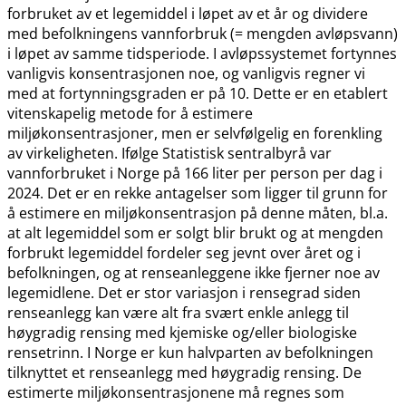
forbruket av et legemiddel i løpet av et år og dividere
med befolkningens vannforbruk (= mengden avløpsvann)
i løpet av samme tidsperiode. I avløpssystemet fortynnes
vanligvis konsentrasjonen noe, og vanligvis regner vi
med at fortynningsgraden er på 10. Dette er en etablert
vitenskapelig metode for å estimere
miljøkonsentrasjoner, men er selvfølgelig en forenkling
av virkeligheten. Ifølge Statistisk sentralbyrå var
vannforbruket i Norge på 166 liter per person per dag i
2024. Det er en rekke antagelser som ligger til grunn for
å estimere en miljøkonsentrasjon på denne måten, bl.a.
at alt legemiddel som er solgt blir brukt og at mengden
forbrukt legemiddel fordeler seg jevnt over året og i
befolkningen, og at renseanleggene ikke fjerner noe av
legemidlene. Det er stor variasjon i rensegrad siden
renseanlegg kan være alt fra svært enkle anlegg til
høygradig rensing med kjemiske og​/​eller biologiske
rensetrinn. I Norge er kun halvparten av befolkningen
tilknyttet et renseanlegg med høygradig rensing. De
estimerte miljøkonsentrasjonene må regnes som