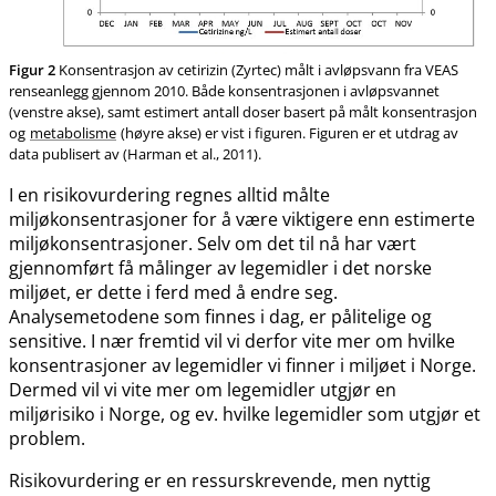
Figur 2
Konsentrasjon av cetirizin (Zyrtec) målt i avløpsvann fra VEAS
renseanlegg gjennom 2010. Både konsentrasjonen i avløpsvannet
(venstre akse), samt estimert antall doser basert på målt konsentrasjon
og
metabolisme
(høyre akse) er vist i figuren. Figuren er et utdrag av
data publisert av (Harman et al., 2011).
I en risikovurdering regnes alltid målte
miljøkonsentrasjoner for å være viktigere enn estimerte
miljøkonsentrasjoner. Selv om det til nå har vært
gjennomført få målinger av legemidler i det norske
miljøet, er dette i ferd med å endre seg.
Analysemetodene som finnes i dag, er pålitelige og
sensitive. I nær fremtid vil vi derfor vite mer om hvilke
konsentrasjoner av legemidler vi finner i miljøet i Norge.
Dermed vil vi vite mer om legemidler utgjør en
miljørisiko i Norge, og ev. hvilke legemidler som utgjør et
problem.
Risikovurdering er en ressurskrevende, men nyttig