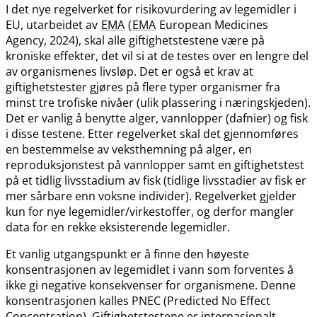
I det nye regelverket for risikovurdering av legemidler i
EU, utarbeidet av
EMA
(
EMA
European Medicines
Agency, 2024), skal alle giftighetstestene være på
kroniske effekter, det vil si at de testes over en lengre del
av organismenes livsløp. Det er også et krav at
giftighetstester gjøres på flere typer organismer fra
minst tre trofiske nivåer (ulik plassering i næringskjeden).
Det er vanlig å benytte alger, vannlopper (dafnier) og fisk
i disse testene. Etter regelverket skal det gjennomføres
en bestemmelse av veksthemning på alger, en
reproduksjonstest på vannlopper samt en giftighetstest
på et tidlig livsstadium av fisk (tidlige livsstadier av fisk er
mer sårbare enn voksne individer). Regelverket gjelder
kun for nye legemidler​/​virkestoffer, og derfor mangler
data for en rekke eksisterende legemidler.
Et vanlig utgangspunkt er å finne den høyeste
konsentrasjonen av legemidlet i vann som forventes å
ikke gi negative konsekvenser for organismene. Denne
konsentrasjonen kalles PNEC (Predicted No Effect
Concentration). Giftighetstestene er internasjonalt