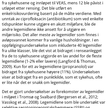
fra sykehusene og innløpet til VEAS, mens 12 ble påvist i
utløpet etter rensing. Det ble utført en
enkelrisikovurdering basert på de målte verdiene. Med
unntak av ciprofloksacin (antibiotikum) som ved enkelte
tidspunkter kunne utgjøre en akutt miljøfare, ble de
andre legemidlene ikke ansett for å utgjøre en
miljørisiko. Det aller meste av legemidler som finnes i
avløpsvannet kommer fra vanlige husholdninger. I en
oppfølgingsundersøkelse som inkluderte 40 legemidler
fra ulike klasser, ble det vist at bidraget i renseanlegget
fra de to sykehusene utgjorde en lav andel for de fleste
legemidlene (1-2% eller lavere) (Langford & Thomas,
2009). Kun for ett av legemidlene (propranolol) var
bidraget fra sykehusene høyere (11%). Undersøkelsen
viser at bidraget fra en punktkilde, som et sykehus, ofte
er lite når det er snakk om legemidler.
Det er gjort undersøkelser av forekomster av legemidler
i miljøet i Tromsø og Svalbard (Bergersen et al., 2012;
Vasskog et al., 2008). Legemidlene som ble undersøkt var
selektive serotoninreopptakshemmere (
SSRI
) og