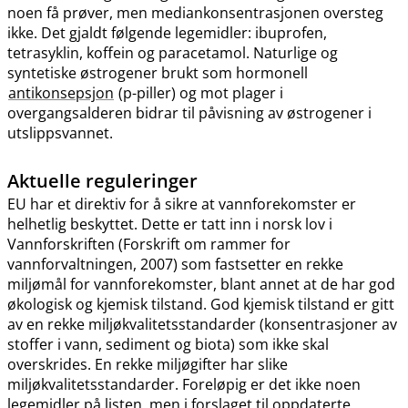
noen få prøver, men mediankonsentrasjonen oversteg
ikke. Det gjaldt følgende legemidler: ibuprofen,
tetrasyklin, koffein og paracetamol. Naturlige og
syntetiske østrogener brukt som hormonell
antikonsepsjon
(p-piller) og mot plager i
overgangsalderen bidrar til påvisning av østrogener i
utslippsvannet.
Aktuelle reguleringer
EU har et direktiv for å sikre at vannforekomster er
helhetlig beskyttet. Dette er tatt inn i norsk lov i
Vannforskriften (Forskrift om rammer for
vannforvaltningen, 2007) som fastsetter en rekke
miljømål for vannforekomster, blant annet at de har god
økologisk og kjemisk tilstand. God kjemisk tilstand er gitt
av en rekke miljøkvalitetsstandarder (konsentrasjoner av
stoffer i vann, sediment og biota) som ikke skal
overskrides. En rekke miljøgifter har slike
miljøkvalitetsstandarder. Foreløpig er det ikke noen
legemidler på listen, men i forslaget til oppdaterte