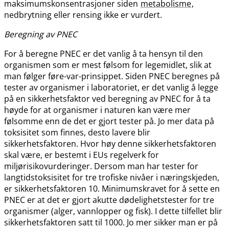
maksimumskonsentrasjoner siden
metabolisme
,
nedbrytning eller rensing ikke er vurdert.
Beregning av PNEC
For å beregne PNEC er det vanlig å ta hensyn til den
organismen som er mest følsom for legemidlet, slik at
man følger føre-var-prinsippet. Siden PNEC beregnes på
tester av organismer i laboratoriet, er det vanlig å legge
på en sikkerhetsfaktor ved beregning av PNEC for å ta
høyde for at organismer i naturen kan være mer
følsomme enn de det er gjort tester på. Jo mer data på
toksisitet som finnes, desto lavere blir
sikkerhetsfaktoren. Hvor høy denne sikkerhetsfaktoren
skal være, er bestemt i EUs regelverk for
miljørisikovurderinger. Dersom man har tester for
langtidstoksisitet for tre trofiske nivåer i næringskjeden,
er sikkerhetsfaktoren 10. Minimumskravet for å sette en
PNEC er at det er gjort akutte dødelighetstester for tre
organismer (alger, vannlopper og fisk). I dette tilfellet blir
sikkerhetsfaktoren satt til 1000. Jo mer sikker man er på