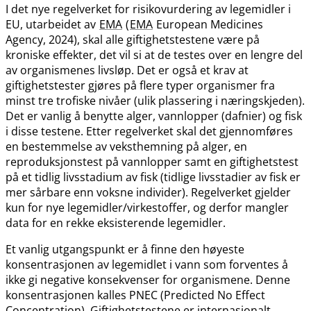
I det nye regelverket for risikovurdering av legemidler i
EU, utarbeidet av
EMA
(
EMA
European Medicines
Agency, 2024), skal alle giftighetstestene være på
kroniske effekter, det vil si at de testes over en lengre del
av organismenes livsløp. Det er også et krav at
giftighetstester gjøres på flere typer organismer fra
minst tre trofiske nivåer (ulik plassering i næringskjeden).
Det er vanlig å benytte alger, vannlopper (dafnier) og fisk
i disse testene. Etter regelverket skal det gjennomføres
en bestemmelse av veksthemning på alger, en
reproduksjonstest på vannlopper samt en giftighetstest
på et tidlig livsstadium av fisk (tidlige livsstadier av fisk er
mer sårbare enn voksne individer). Regelverket gjelder
kun for nye legemidler​/​virkestoffer, og derfor mangler
data for en rekke eksisterende legemidler.
Et vanlig utgangspunkt er å finne den høyeste
konsentrasjonen av legemidlet i vann som forventes å
ikke gi negative konsekvenser for organismene. Denne
konsentrasjonen kalles PNEC (Predicted No Effect
Concentration). Giftighetstestene er internasjonalt