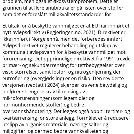
problem, men også et økosystemproblem. Dette er
grunnen til at flere antibiotika er på listen over stoffer
som det er foreslått miljøkvalitetsstandarder for.
Et tiltak for å beskytte vannmiljøet er at EU har innført et
nytt avløpsdirektiv (Regjeringen.no, 2021). Direktivet er
ikke innført i Norge ennå, men det forberedes innført.
Avløpsdirektivet regulerer behandling og utslipp av
kommunalt avløpsvann for å beskytte vannmiljøet mot
forurensning. Det opprinnelige direktivet fra 1991 krevde
primær- og sekundærrensing for tettbebyggelser over
visse størrelser, samt fosfor- og nitrogenfjerning der
eutrofiering (overgjødsling) er en risiko. Den reviderte
versjonen (vedtatt i 2024) skjerper kravene betydelig og
innfører strengere krav til rensing av
mikroforurensninger (som legemidler og
hormonhermende stoffer) og bedre
overvannshåndtering. Det legges også opp til tertiær- og
kvartærrensing for store anlegg. Formålet er å redusere
utslipp av organisk materiale, næringssalter og
miljøgifter, og dermed bedre vannkvaliteten og