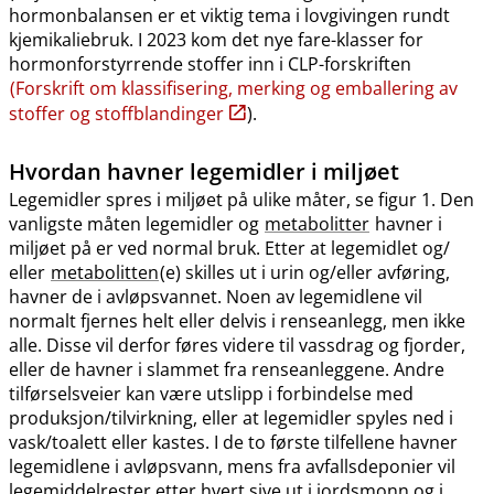
hormonbalansen er et viktig tema i lovgivingen rundt
kjemikaliebruk. I 2023 kom det nye fare-klasser for
hormonforstyrrende stoffer inn i CLP-forskriften
(Forskrift om klassifisering, merking og emballering av
stoffer og stoffblandinger
).
Hvordan havner legemidler i miljøet
Legemidler spres i miljøet på ulike måter, se figur 1. Den
vanligste måten legemidler og
metabolitter
havner i
miljøet på er ved normal bruk. Etter at legemidlet og​/​
eller
metabolitten
(e) skilles ut i urin og​/​eller avføring,
havner de i avløpsvannet. Noen av legemidlene vil
normalt fjernes helt eller delvis i renseanlegg, men ikke
alle. Disse vil derfor føres videre til vassdrag og fjorder,
eller de havner i slammet fra renseanleggene. Andre
tilførselsveier kan være utslipp i forbindelse med
produksjon​/​tilvirkning, eller at legemidler spyles ned i
vask​/​toalett eller kastes. I de to første tilfellene havner
legemidlene i avløpsvann, mens fra avfallsdeponier vil
legemiddelrester etter hvert sive ut i jordsmonn og i