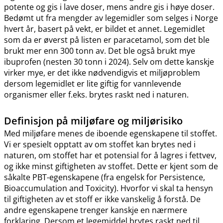
potente og gis i lave doser, mens andre gis i høye doser.
Bedømt ut fra mengder av legemidler som selges i Norge
hvert år, basert på vekt, er bildet et annet. Legemidlet
som da er øverst på listen er paracetamol, som det ble
brukt mer enn 300 tonn av. Det ble også brukt mye
ibuprofen (nesten 30 tonn i 2024). Selv om dette kanskje
virker mye, er det ikke nødvendigvis et miljøproblem
dersom legemidlet er lite giftig for vannlevende
organismer eller f.eks. brytes raskt ned i naturen.
Definisjon på miljøfare og miljørisiko
Med miljøfare menes de iboende egenskapene til stoffet.
Vi er spesielt opptatt av om stoffet kan brytes ned i
naturen, om stoffet har et potensial for å lagres i fettvev,
og ikke minst giftigheten av stoffet. Dette er kjent som de
såkalte PBT-egenskapene (fra engelsk for Persistence,
Bioaccumulation and Toxicity). Hvorfor vi skal ta hensyn
til giftigheten av et stoff er ikke vanskelig å forstå. De
andre egenskapene trenger kanskje en nærmere
forklaring. Dersom et legemiddel brytes raskt ned til