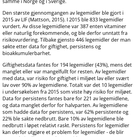
samme i Norge og i Sverige.
Den største gjennomgangen av legemidler ble gjort i
2015 av LIF (Mattson, 2015). I 2015 ble 833 legemidler
vurdert. Av disse legemidlene var 387 enten vitaminer
eller naturlig forekommende, og ble derfor unntatt fra
risikovurdering. Tilbake gjensto 446 legemidler der man
søkte etter data for giftighet, persistens og
bioakkumulerbarhet.
Giftighetsdata fantes for 194 legemidler (43%), mens det
manglet eller var mangelfullt for resten. Av legemidler
med data, var risiko for giftighet i miljøet lav eller svært
lav over 90% av legemidlene. Totalt var det 10 legemidler
i undersøkelsen fra 2015 som viste høy risiko for miljøet.
Data for persistens fantes bare for 221 av legemidlene,
og data manglet derfor for halvparten. Av legemidlene
som hadde data for persistens, var 62% persistente og
22% ble sakte nedbrutt. Bare 10% av legemidlene ble
nedbrutt i løpet relativt raskt. Persistens for legemidler
kan derfor utgjøre et problem for legemidler - de blir