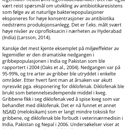
vært reist spørsmål om utvikling av antibiotikaresistens
som følge av at naturlige bakteriepopulasjoner
eksponeres for høye konsentrasjoner av antibiotika
nedstrøms produksjonsanlegg. Det er f.eks. målt svært
høye nivåer av ciprofloksacin i nærheten av Hyderabad
(India) (Larsson, 2014).
Kanskje det mest kjente eksemplet på miljøeffekter av
legemidler er den dramatiske nedgangen i
gribbepopulasjonen i India og Pakistan som ble
rapportert i 2004 (Oaks et al., 2004). Nedgangen var på
95-99%, og tre arter av gribber ble utryddet i enkelte
områder. Etter hvert fant man at årsaken var akutt
nyresvikt pga. eksponering for diklofenak. Diklofenak ble
brukt som betennelsesdempende middel i kveg.
Gribbene fikk i seg diklofenak ved å spise kveg som var
behandlet med diklofenak. Det er nå funnet et annet
NSAID
(meloksikam) som er langt mindre toksisk for
gribbene, og diklofenak ble forbudt i veterinærmedisin i
India, Pakistan og Nepal i 2006. Undersøkelser viser at