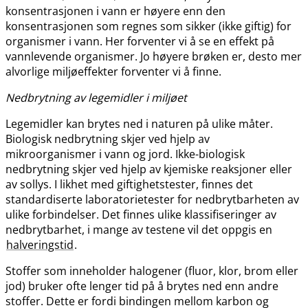
konsentrasjonen i vann er høyere enn den
konsentrasjonen som regnes som sikker (ikke giftig) for
organismer i vann. Her forventer vi å se en effekt på
vannlevende organismer. Jo høyere brøken er, desto mer
alvorlige miljøeffekter forventer vi å finne.
Nedbrytning av legemidler i miljøet
Legemidler kan brytes ned i naturen på ulike måter.
Biologisk nedbrytning skjer ved hjelp av
mikroorganismer i vann og jord. Ikke-biologisk
nedbrytning skjer ved hjelp av kjemiske reaksjoner eller
av sollys. I likhet med giftighetstester, finnes det
standardiserte laboratorietester for nedbrytbarheten av
ulike forbindelser. Det finnes ulike klassifiseringer av
nedbrytbarhet, i mange av testene vil det oppgis en
halveringstid
.
Stoffer som inneholder halogener (fluor, klor, brom eller
jod) bruker ofte lenger tid på å brytes ned enn andre
stoffer. Dette er fordi bindingen mellom karbon og