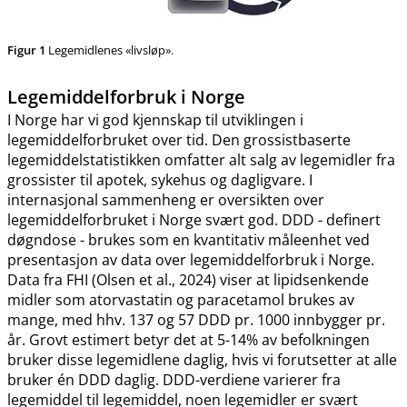
Figur 1
Legemidlenes «livsløp».
Legemiddelforbruk i Norge
I Norge har vi god kjennskap til utviklingen i
legemiddelforbruket over tid. Den grossistbaserte
legemiddelstatistikken omfatter alt salg av legemidler fra
grossister til apotek, sykehus og dagligvare. I
internasjonal sammenheng er oversikten over
legemiddelforbruket i Norge svært god. DDD - definert
døgndose - brukes som en kvantitativ måleenhet ved
presentasjon av data over legemiddelforbruk i Norge.
Data fra FHI (Olsen et al., 2024) viser at lipidsenkende
midler som atorvastatin og paracetamol brukes av
mange, med hhv. 137 og 57 DDD pr. 1000 innbygger pr.
år. Grovt estimert betyr det at 5-14% av befolkningen
bruker disse legemidlene daglig, hvis vi forutsetter at alle
bruker én DDD daglig. DDD-verdiene varierer fra
legemiddel til legemiddel, noen legemidler er svært