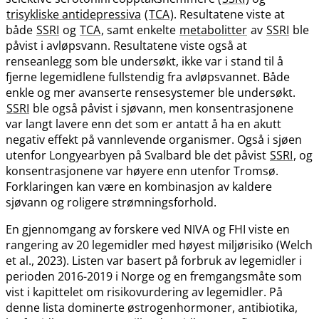
trisykliske antidepressiva
(
TCA
). Resultatene viste at
både
SSRI
og
TCA
, samt enkelte
metabolitter
av
SSRI
ble
påvist i avløpsvann. Resultatene viste også at
renseanlegg som ble undersøkt, ikke var i stand til å
fjerne legemidlene fullstendig fra avløpsvannet. Både
enkle og mer avanserte rensesystemer ble undersøkt.
SSRI
ble også påvist i sjøvann, men konsentrasjonene
var langt lavere enn det som er antatt å ha en akutt
negativ effekt på vannlevende organismer. Også i sjøen
utenfor Longyearbyen på Svalbard ble det påvist
SSRI
, og
konsentrasjonene var høyere enn utenfor Tromsø.
Forklaringen kan være en kombinasjon av kaldere
sjøvann og roligere strømningsforhold.
En gjennomgang av forskere ved NIVA og FHI viste en
rangering av 20 legemidler med høyest miljørisiko (Welch
et al., 2023). Listen var basert på forbruk av legemidler i
perioden 2016-2019 i Norge og en fremgangsmåte som
vist i kapittelet om risikovurdering av legemidler. På
denne lista dominerte østrogenhormoner, antibiotika,