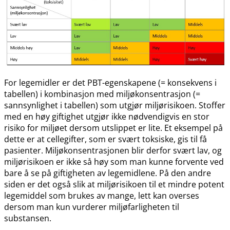
For legemidler er det PBT-egenskapene (= konsekvens i
tabellen) i kombinasjon med miljøkonsentrasjon (=
sannsynlighet i tabellen) som utgjør miljørisikoen. Stoffer
med en høy giftighet utgjør ikke nødvendigvis en stor
risiko for miljøet dersom utslippet er lite. Et eksempel på
dette er at cellegifter, som er svært toksiske, gis til få
pasienter. Miljøkonsentrasjonen blir derfor svært lav, og
miljørisikoen er ikke så høy som man kunne forvente ved
bare å se på giftigheten av legemidlene. På den andre
siden er det også slik at miljørisikoen til et mindre potent
legemiddel som brukes av mange, lett kan overses
dersom man kun vurderer miljøfarligheten til
substansen.