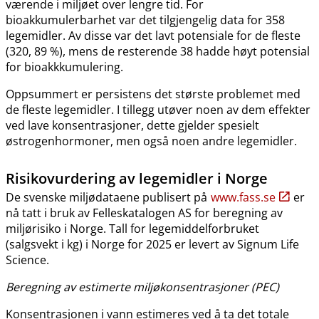
værende i miljøet over lengre tid. For
bioakkumulerbarhet var det tilgjengelig data for 358
legemidler. Av disse var det lavt potensiale for de fleste
(320, 89 %), mens de resterende 38 hadde høyt potensial
for bioakkkumulering.
Oppsummert er persistens det største problemet med
de fleste legemidler. I tillegg utøver noen av dem effekter
ved lave konsentrasjoner, dette gjelder spesielt
østrogenhormoner, men også noen andre legemidler.
Risikovurdering av legemidler i Norge
De svenske miljødataene publisert på
www.fass.se
er
nå tatt i bruk av Felleskatalogen AS for beregning av
miljørisiko i Norge. Tall for legemiddelforbruket
(salgsvekt i kg) i Norge for 2025 er levert av Signum Life
Science.
Beregning av estimerte miljøkonsentrasjoner (PEC)
Konsentrasjonen i vann estimeres ved å ta det totale