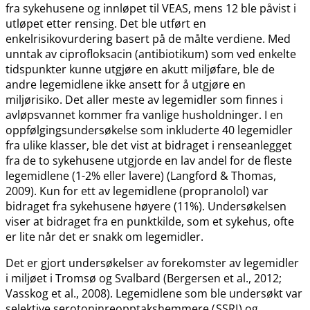
fra sykehusene og innløpet til VEAS, mens 12 ble påvist i
utløpet etter rensing. Det ble utført en
enkelrisikovurdering basert på de målte verdiene. Med
unntak av ciprofloksacin (antibiotikum) som ved enkelte
tidspunkter kunne utgjøre en akutt miljøfare, ble de
andre legemidlene ikke ansett for å utgjøre en
miljørisiko. Det aller meste av legemidler som finnes i
avløpsvannet kommer fra vanlige husholdninger. I en
oppfølgingsundersøkelse som inkluderte 40 legemidler
fra ulike klasser, ble det vist at bidraget i renseanlegget
fra de to sykehusene utgjorde en lav andel for de fleste
legemidlene (1-2% eller lavere) (Langford & Thomas,
2009). Kun for ett av legemidlene (propranolol) var
bidraget fra sykehusene høyere (11%). Undersøkelsen
viser at bidraget fra en punktkilde, som et sykehus, ofte
er lite når det er snakk om legemidler.
Det er gjort undersøkelser av forekomster av legemidler
i miljøet i Tromsø og Svalbard (Bergersen et al., 2012;
Vasskog et al., 2008). Legemidlene som ble undersøkt var
selektive serotoninreopptakshemmere (
SSRI
) og