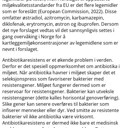
miljøkvalitetsstandarder fra EU er det flere legemidler
som er foreslått (European Commission, 2022). Disse
omfatter østradiol, azitromycin, karbamazepin,
diklofenak, erytromycin, østron og ibuprofen. Dersom
det nye forslaget vedtas vil det sannsynligvis settes i
gang overvåking i Norge for å
kartleggemiljøkonsentrasjoner av legemidlene som er
nevnt i forslaget.
Antibiotikaresistens er et økende problem i verden.
Derfor er det spesiell oppmerksomhet om antibiotika i
miljøet. Når antibiotika havner i miljøet skaper det et
seleksjonspress som favoriserer bakterier med
resistensgener. Miljøet fungerer dermed som er
reservoar for resistensgener. Bakterier kan utveksle
resistensgener (dette kalles horisontal genoverføring).
Slike gener kan senere overføres til bakterier som
infiserer mennesker eller dyr. Ved smitte av resistente
bakterier vil ikke antibiotika være virksomt.
Antibiotikaresistens er dermed ikke bare et medisinsk