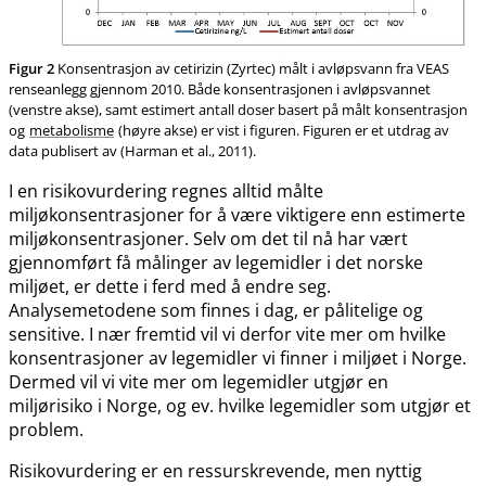
Figur 2
Konsentrasjon av cetirizin (Zyrtec) målt i avløpsvann fra VEAS
renseanlegg gjennom 2010. Både konsentrasjonen i avløpsvannet
(venstre akse), samt estimert antall doser basert på målt konsentrasjon
og
metabolisme
(høyre akse) er vist i figuren. Figuren er et utdrag av
data publisert av (Harman et al., 2011).
I en risikovurdering regnes alltid målte
miljøkonsentrasjoner for å være viktigere enn estimerte
miljøkonsentrasjoner. Selv om det til nå har vært
gjennomført få målinger av legemidler i det norske
miljøet, er dette i ferd med å endre seg.
Analysemetodene som finnes i dag, er pålitelige og
sensitive. I nær fremtid vil vi derfor vite mer om hvilke
konsentrasjoner av legemidler vi finner i miljøet i Norge.
Dermed vil vi vite mer om legemidler utgjør en
miljørisiko i Norge, og ev. hvilke legemidler som utgjør et
problem.
Risikovurdering er en ressurskrevende, men nyttig