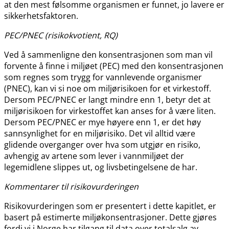
at den mest følsomme organismen er funnet, jo lavere er
sikkerhetsfaktoren.
PEC​/​PNEC (risikokvotient, RQ)
Ved å sammenligne den konsentrasjonen som man vil
forvente å finne i miljøet (PEC) med den konsentrasjonen
som regnes som trygg for vannlevende organismer
(PNEC), kan vi si noe om miljørisikoen for et virkestoff.
Dersom PEC​​/​​PNEC er langt mindre enn 1, betyr det at
miljørisikoen for virkestoffet kan anses for å være liten.
Dersom PEC​​/​​PNEC er mye høyere enn 1, er det høy
sannsynlighet for en miljørisiko. Det vil alltid være
glidende overganger over hva som utgjør en risiko,
avhengig av artene som lever i vannmiljøet der
legemidlene slippes ut, og livsbetingelsene de har.
Kommentarer til risikovurderingen
Risikovurderingen som er presentert i dette kapitlet, er
basert på estimerte miljøkonsentrasjoner. Dette gjøres
fordi vi i Norge har tilgang til data over totalsalg av