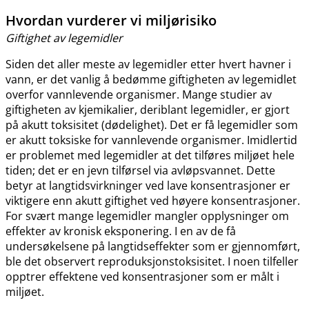
Hvordan vurderer vi miljørisiko
Giftighet av legemidler
Siden det aller meste av legemidler etter hvert havner i
vann, er det vanlig å bedømme giftigheten av legemidlet
overfor vannlevende organismer. Mange studier av
giftigheten av kjemikalier, deriblant legemidler, er gjort
på akutt toksisitet (dødelighet). Det er få legemidler som
er akutt toksiske for vannlevende organismer. Imidlertid
er problemet med legemidler at det tilføres miljøet hele
tiden; det er en jevn tilførsel via avløpsvannet. Dette
betyr at langtidsvirkninger ved lave konsentrasjoner er
viktigere enn akutt giftighet ved høyere konsentrasjoner.
For svært mange legemidler mangler opplysninger om
effekter av kronisk eksponering. I en av de få
undersøkelsene på langtidseffekter som er gjennomført,
ble det observert reproduksjonstoksisitet. I noen tilfeller
opptrer effektene ved konsentrasjoner som er målt i
miljøet.