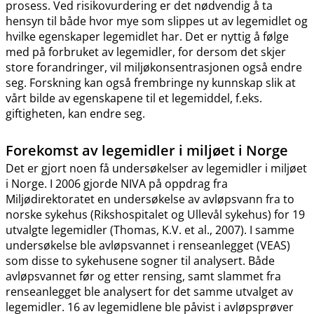
prosess. Ved risikovurdering er det nødvendig å ta
hensyn til både hvor mye som slippes ut av legemidlet og
hvilke egenskaper legemidlet har. Det er nyttig å følge
med på forbruket av legemidler, for dersom det skjer
store forandringer, vil miljøkonsentrasjonen også endre
seg. Forskning kan også frembringe ny kunnskap slik at
vårt bilde av egenskapene til et legemiddel, f.eks.
giftigheten, kan endre seg.
Forekomst av legemidler i miljøet i Norge
Det er gjort noen få undersøkelser av legemidler i miljøet
i Norge. I 2006 gjorde NIVA på oppdrag fra
Miljødirektoratet en undersøkelse av avløpsvann fra to
norske sykehus (Rikshospitalet og Ullevål sykehus) for 19
utvalgte legemidler (Thomas, K.V. et al., 2007). I samme
undersøkelse ble avløpsvannet i renseanlegget (VEAS)
som disse to sykehusene sogner til analysert. Både
avløpsvannet før og etter rensing, samt slammet fra
renseanlegget ble analysert for det samme utvalget av
legemidler. 16 av legemidlene ble påvist i avløpsprøver