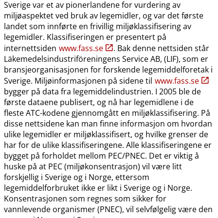
Sverige var et av pionerlandene for vurdering av
miljøaspektet ved bruk av legemidler, og var det første
landet som innførte en frivillig miljøklassifisering av
legemidler. Klassifiseringen er presentert på
internettsiden
www.fass.se
. Bak denne nettsiden står
Läkemedelsindustriföreningens Service AB, (LIF), som er
bransjeorganisasjonen for forskende legemiddelforetak i
Sverige. Miljøinformasjonen på sidene til
www.fass.se
bygger på data fra legemiddelindustrien. I 2005 ble de
første dataene publisert, og nå har legemidlene i de
fleste ATC-kodene gjennomgått en miljøklassifisering. På
disse nettsidene kan man finne informasjon om hvordan
ulike legemidler er miljøklassifisert, og hvilke grenser de
har for de ulike klassifiseringene. Alle klassifiseringene er
bygget på forholdet mellom PEC​/​PNEC. Det er viktig å
huske på at PEC (miljøkonsentrasjon) vil være litt
forskjellig i Sverige og i Norge, ettersom
legemiddelforbruket ikke er likt i Sverige og i Norge.
Konsentrasjonen som regnes som sikker for
vannlevende organismer (PNEC), vil selvfølgelig være den