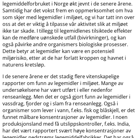
legemiddelforbruket i Norge økt jevnt i de senere årene.
Samtidig har det vokst frem en oppmerksomhet om hva
som skjer med legemidler i miljøet, og vi har tatt inn over
oss at det er viktig å tilpasse vår aktivitet slik at miljøet
ikke tar skade. I tillegg til legemidlenes tilsiktede effekter
kan de medføre uønskede utfall (bivirkninger), og kan
også påvirke andre organismers biologiske prosesser.
Dette betyr at legemidler kan være en potensiell
miljørisiko, etter at de har forlatt kroppen og havnet i
naturens kretsløp.
I de senere årene er det stadig flere vitenskapelige
rapporter om funn av legemidler i miljøet. Mange av
undersøkelsene har vært utført i eller nedenfor
renseanlegg. Men det er også gjort funn av legemidler i
vassdrag, fjorder og i slam fra renseanlegg. Også i
organismer som lever i vann, f.eks. fisk og blåskjell, er det
funnet målbare konsentrasjoner av legemidler. I noen
produksjonsland med få utslippskontroller, f.eks. India,
har det vært rapportert svært høye konsentrasjoner av
legemidler nedstrøms legemiddelfabrikker. Det har også