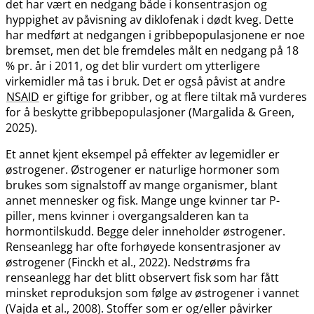
det har vært en nedgang både i konsentrasjon og
hyppighet av påvisning av diklofenak i dødt kveg. Dette
har medført at nedgangen i gribbepopulasjonene er noe
bremset, men det ble fremdeles målt en nedgang på 18
% pr. år i 2011, og det blir vurdert om ytterligere
virkemidler må tas i bruk. Det er også påvist at andre
NSAID
er giftige for gribber, og at flere tiltak må vurderes
for å beskytte gribbepopulasjoner (Margalida & Green,
2025).
Et annet kjent eksempel på effekter av legemidler er
østrogener. Østrogener er naturlige hormoner som
brukes som signalstoff av mange organismer, blant
annet mennesker og fisk. Mange unge kvinner tar P-
piller, mens kvinner i overgangsalderen kan ta
hormontilskudd. Begge deler inneholder østrogener.
Renseanlegg har ofte forhøyede konsentrasjoner av
østrogener (Finckh et al., 2022). Nedstrøms fra
renseanlegg har det blitt observert fisk som har fått
minsket reproduksjon som følge av østrogener i vannet
(Vajda et al., 2008). Stoffer som er og​/​eller påvirker