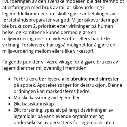
I vurderingen av den svenske modellen ble det fremholdt
at erfaringen med bruk av miljørisikovurdering i
legemiddelkomiteer som skulle gjøre anbefalinger av
førstehåndspreparater var god. Miljørisikovurderingen
ble brukt som 2. prioritet etter virkninger på human
helse, og komiteene kunne dermed gjøre en
miljøvurdering dersom virkestoffer ellers hadde lik
virkning. Forskrivere har også mulighet for å gjøre en
miljøvurdering mellom ellers like virkestoff.
Følgende punkter vil være viktige for å gjøre bruken av
legemidler mer miljøvennlig i fremtiden:
Forbrukere bør levere
alle ubrukte medisinrester
på apotek. Apoteket sørger for destruksjon. Denne
ordningen kan markedsføres bedre.
Minske kassering av legemidler
Økt basiskunnskap
Økt forskning, spesielt på langtidsvirkninger av
legemidler på vannlevende organismer og
undersøkelse av persistens for legemidler uten