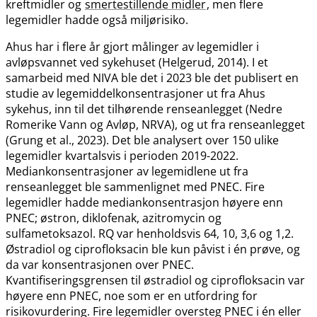
kreftmidler og
smertestillende midler
, men flere
legemidler hadde også miljørisiko.
Ahus har i flere år gjort målinger av legemidler i
avløpsvannet ved sykehuset (Helgerud, 2014). I et
samarbeid med NIVA ble det i 2023 ble det publisert en
studie av legemiddelkonsentrasjoner ut fra Ahus
sykehus, inn til det tilhørende renseanlegget (Nedre
Romerike Vann og Avløp, NRVA), og ut fra renseanlegget
(Grung et al., 2023). Det ble analysert over 150 ulike
legemidler kvartalsvis i perioden 2019-2022.
Mediankonsentrasjoner av legemidlene ut fra
renseanlegget ble sammenlignet med PNEC. Fire
legemidler hadde mediankonsentrasjon høyere enn
PNEC; østron, diklofenak, azitromycin og
sulfametoksazol. RQ var henholdsvis 64, 10, 3,6 og 1,2.
Østradiol og ciprofloksacin ble kun påvist i én prøve, og
da var konsentrasjonen over PNEC.
Kvantifiseringsgrensen til østradiol og ciprofloksacin var
høyere enn PNEC, noe som er en utfordring for
risikovurdering. Fire legemidler oversteg PNEC i én eller