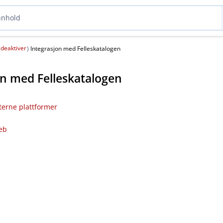
deaktiver
(
)
Integrasjon med Felleskatalogen
on med Felleskatalogen
sterne plattformer
eb