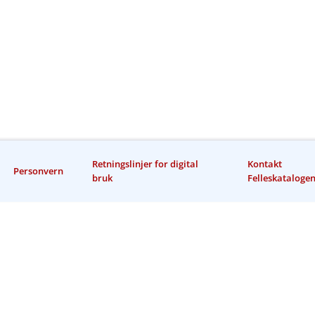
Retningslinjer for digital
Kontakt
Personvern
bruk
Felleskataloge