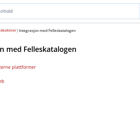
deaktiver
(
)
Integrasjon med Felleskatalogen
on med Felleskatalogen
sterne plattformer
eb