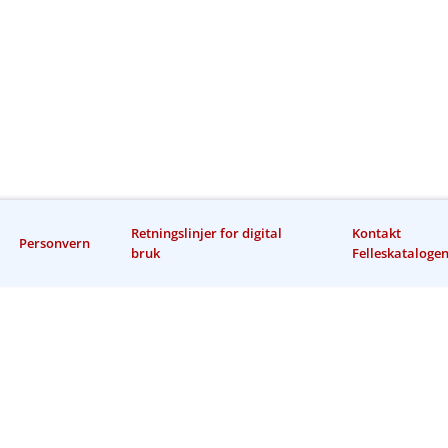
Retningslinjer for digital
Kontakt
Personvern
bruk
Felleskataloge