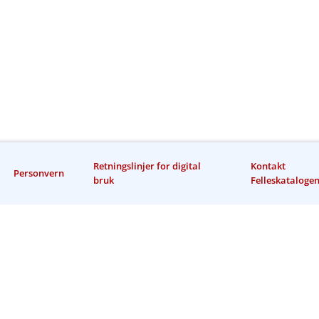
Retningslinjer for digital
Kontakt
Personvern
bruk
Felleskataloge