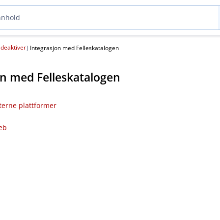
deaktiver
(
)
Integrasjon med Felleskatalogen
on med Felleskatalogen
sterne plattformer
eb