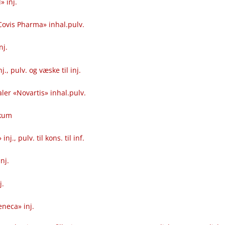
» inj.
Covis Pharma» inhal.pulv.
nj.
j., pulv. og væske til inj.
ler «Novartis» inhal.pulv.
skum
nj., pulv. til kons. til inf.
nj.
j.
neca» inj.