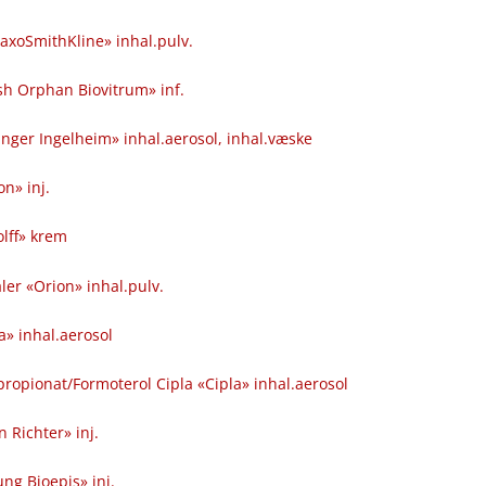
laxoSmithKline» inhal.pulv.
sh Orphan Biovitrum» inf.
nger Ingelheim» inhal.aerosol, inhal.væske
on» inj.
olff» krem
er «Orion» inhal.pulv.
a» inhal.aerosol
opionat​/​Formoterol Cipla «Cipla» inhal.aerosol
 Richter» inj.
ng Bioepis» inj.