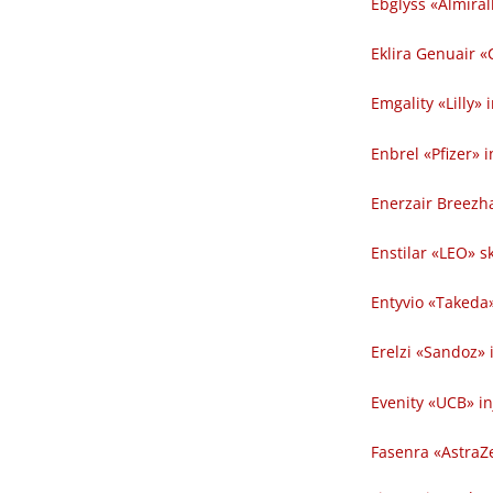
Ebglyss «Almirall
Eklira Genuair «
Emgality «Lilly» i
Enbrel «Pfizer» in
Enerzair Breezha
Enstilar «LEO» 
Entyvio «Takeda» i
Erelzi «Sandoz» i
Evenity «UCB» in
Fasenra «AstraZe