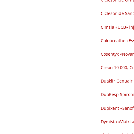
Ciclesonide San
Cimzia «UCB» inj
Colobreathe «Es
Cosentyx «Novart
Creon 10 000, Cr
Duaklir Genuair 
DuoResp Spiroma
Dupixent «Sanofi
Dymista «Viatri