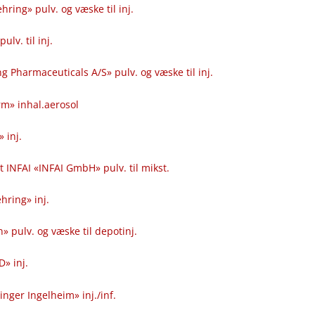
hring» pulv. og væske til inj.
ulv. til inj.
 Pharmaceuticals A​/​S» pulv. og væske til inj.
rm» inhal.aerosol
 inj.
t INFAI «INFAI GmbH» pulv. til mikst.
hring» inj.
» pulv. og væske til depotinj.
» inj.
ger Ingelheim» inj.​/​inf.