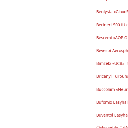
Benlysta «GlaxoSmi
Berinert 500 IU o
Besremi «AOP Or
Bevespi Aerosph
Bimzelx «UCB» in
Bricanyl Turbuha
Buccolam «Neu
Bufomix Easyhale
Buventol Easyhal
Ciclesonide Orif