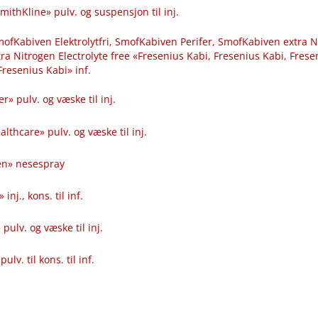
mithKline» pulv. og suspensjon til inj.
ofKabiven Elektrolytfri, SmofKabiven Perifer, SmofKabiven extra N
a Nitrogen Electrolyte free «Fresenius Kabi, Fresenius Kabi, Frese
Fresenius Kabi» inf.
er» pulv. og væske til inj.
lthcare» pulv. og væske til inj.
en» nesespray
inj., kons. til inf.
pulv. og væske til inj.
lv. til kons. til inf.