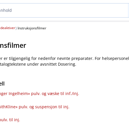
deaktiver
(
)
Instruksjonsfilmer
onsfilmer
er er tilgjengelig for nedenfor nevnte preparater. For helsepersonel
katalogtekstene under avsnittet Dosering.
ll
ger Ingelheim» pulv. og væske til inf.​/​inj.
thKline» pulv. og suspensjon til inj.
lv. til inj.