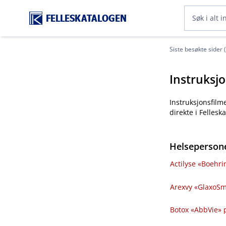
FELLESKATALOGEN
Siste besøkte sider 
Instruksj
Instruksjonsfilm
direkte i Felles
Helsepersone
Actilyse «Boehrin
Arexvy «GlaxoSmi
Botox «AbbVie» pu