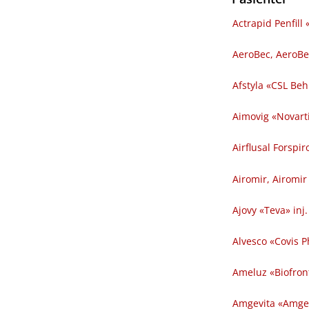
Actrapid Penfill
AeroBec, AeroBe
Afstyla «CSL Behr
Aimovig «Novarti
Airflusal Forspi
Airomir, Airomir
Ajovy «Teva» inj.
Alvesco «Covis 
Ameluz «Biofron
Amgevita «Amgen