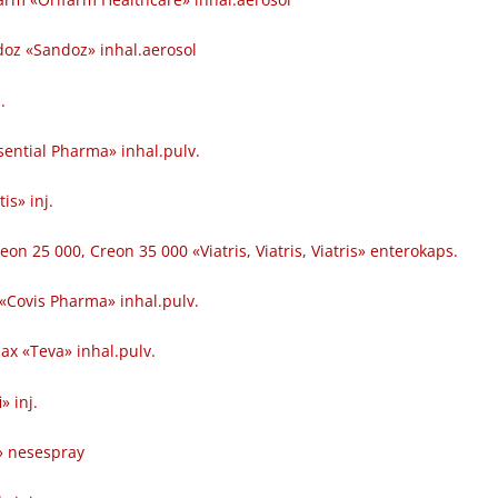
doz «Sandoz» inhal.aerosol
.
sential Pharma» inhal.pulv.
is» inj.
eon 25 000, Creon 35 000 «Viatris, Viatris, Viatris» enterokaps.
«Covis Pharma» inhal.pulv.
x «Teva» inhal.pulv.
» inj.
s» nesespray