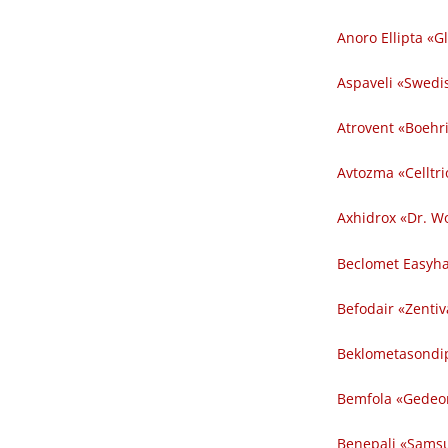
Anoro Ellipta «G
Aspaveli «Swedi
Atrovent «Boehri
Avtozma «Celltri
Axhidrox «Dr. W
Beclomet Easyhal
Befodair «Zentiv
Beklometasondipr
Bemfola «Gedeon
Benepali «Samsu