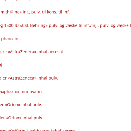
thKline» inj., pulv. til kons. til inf.
g 1500 IU «CSL Behring» pulv. og væske til inf.​/​inj., pulv. og væske ti
phan» inj.
ere «AstraZeneca» inhal.aerosol
j.
ler «AstraZeneca» inhal.pulv.
raxpharm» munnvann
r «Orion» inhal.pulv.
er «Orion» inhal.pulv.
arm «Orifarm Healthcare» inhal.aerosol