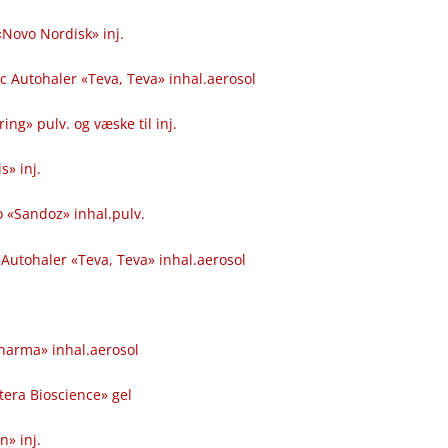
 «Novo Nordisk» inj.
c Autohaler «Teva, Teva» inhal.aerosol
ing» pulv. og væske til inj.
s» inj.
ro «Sandoz» inhal.pulv.
 Autohaler «Teva, Teva» inhal.aerosol
Pharma» inhal.aerosol
tera Bioscience» gel
» inj.