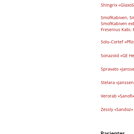
Shingrix «GlaxoS
SmofKabiven, Sm
SmofKabiven extr
Fresenius Kabi, 
Solu-Cortef «Pfiz
Sonazoid «GE Hea
Spravato «Janss
Stelara «Janssen» 
Verorab «Sanofi» 
Zessly «Sandoz» pu
Pasienter