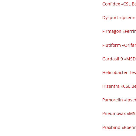
Confidex «CSL Be
Dysport «Ipsen» p
Firmagon «Ferring
Flutiform «Orifa
Gardasil 9 «MSD»
Helicobacter Tes
Hizentra «CSL Be
Pamorelin «Ipsen
Pneumovax «MSD
Praxbind «Boehrin