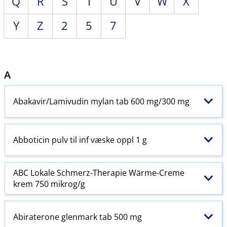
Q
R
S
T
U
V
W
X
Y
Z
2
5
7
A
Abakavir​/​Lamivudin mylan tab 600 mg/300 mg
Abboticin pulv til inf væske oppl 1 g
ABC Lokale Schmerz-Therapie Wärme-Creme
krem 750 mikrog/g
Abiraterone glenmark tab 500 mg