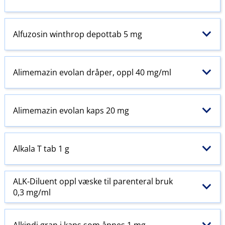
Alfuzosin winthrop depottab 5 mg
Alimemazin evolan dråper, oppl 40 mg/ml
Alimemazin evolan kaps 20 mg
Alkala T tab 1 g
ALK-Diluent oppl væske til
parenteral
bruk
0,3 mg/ml
Alkindi gran i kaps som åpnes 1 mg