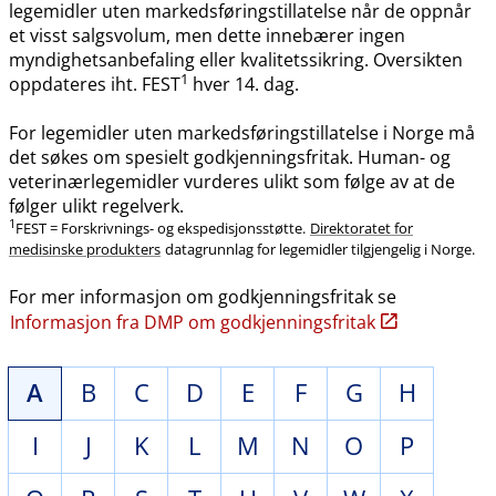
legemidler uten markedsføringstillatelse når de oppnår
et visst salgsvolum, men dette innebærer ingen
myndighetsanbefaling eller kvalitetssikring. Oversikten
1
oppdateres iht. FEST
hver 14. dag.
For legemidler uten markedsføringstillatelse i Norge må
det søkes om spesielt godkjenningsfritak. Human- og
veterinærlegemidler vurderes ulikt som følge av at de
følger ulikt regelverk.
1
FEST = Forskrivnings- og ekspedisjonsstøtte.
Direktoratet for
medisinske produkters
datagrunnlag for legemidler tilgjengelig i Norge.
For mer informasjon om godkjenningsfritak se
Informasjon fra DMP om godkjenningsfritak
A
B
C
D
E
F
G
H
I
J
K
L
M
N
O
P