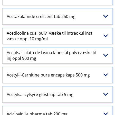
Acetazolamide crescent tab 250 mg
Acetilcolina cusi pulv+væske til intraokul inst
væske oppl 10 mg/ml
Acetilsalicilato de Lisina labesfal pulv+væske til
inj oppl 900 mg
Acetyl-l-Carnitine pure encaps kaps 500 mg
Acetylsalicylsyre glostrup tab 5 mg
Aciclovir 1a pharma tab 200 mg