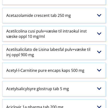
Acetazolamide crescent tab 250 mg
Acetilcolina cusi pulv+væske til intraokul inst
væske oppl 10 mg/ml
Acetilsalicilato de Lisina labesfal pulv+væske til
inj oppl 900 mg
Acetyl-l-Carnitine pure encaps kaps 500 mg
Acetylsalicylsyre glostrup tab 5 mg
Aciclovir 1a pharma tab 200 mg