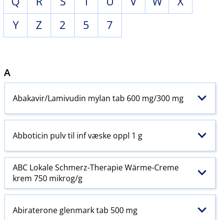
Q
R
S
T
U
V
W
X
Y
Z
2
5
7
A
Abakavir​/​Lamivudin mylan tab 600 mg/300 mg
Abboticin pulv til inf væske oppl 1 g
ABC Lokale Schmerz-Therapie Wärme-Creme
krem 750 mikrog/g
Abiraterone glenmark tab 500 mg