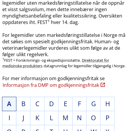
legemidler uten markedsføringstillatelse når de oppnår
et visst salgsvolum, men dette innebærer ingen
myndighetsanbefaling eller kvalitetssikring. Oversikten
1
oppdateres iht. FEST
hver 14. dag.
For legemidler uten markedsføringstillatelse i Norge må
det søkes om spesielt godkjenningsfritak. Human- og
veterinærlegemidler vurderes ulikt som følge av at de
følger ulikt regelverk.
1
FEST = Forskrivnings- og ekspedisjonsstøtte.
Direktoratet for
medisinske produkters
datagrunnlag for legemidler tilgjengelig i Norge.
For mer informasjon om godkjenningsfritak se
Informasjon fra DMP om godkjenningsfritak
A
B
C
D
E
F
G
H
I
J
K
L
M
N
O
P