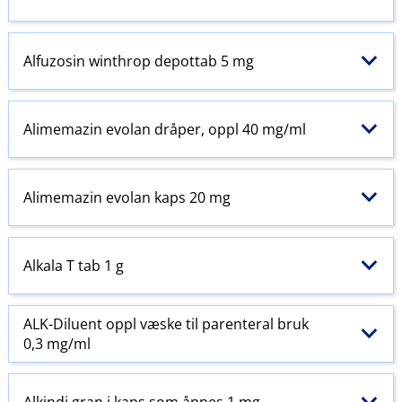
Alfuzosin winthrop depottab 5 mg
Alimemazin evolan dråper, oppl 40 mg/ml
Alimemazin evolan kaps 20 mg
Alkala T tab 1 g
ALK-Diluent oppl væske til
parenteral
bruk
0,3 mg/ml
Alkindi gran i kaps som åpnes 1 mg