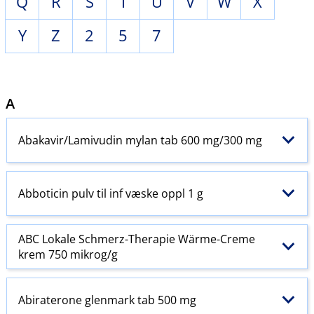
Q
R
S
T
U
V
W
X
Y
Z
2
5
7
A
Abakavir​/​Lamivudin mylan tab 600 mg/300 mg
Abboticin pulv til inf væske oppl 1 g
ABC Lokale Schmerz-Therapie Wärme-Creme
krem 750 mikrog/g
Abiraterone glenmark tab 500 mg