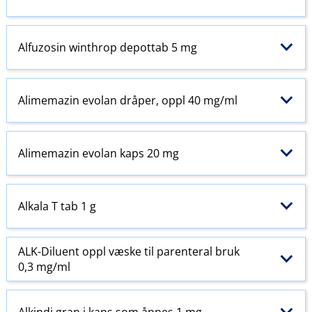
Alfuzosin winthrop depottab 5 mg
Alimemazin evolan dråper, oppl 40 mg/ml
Alimemazin evolan kaps 20 mg
Alkala T tab 1 g
ALK-Diluent oppl væske til
parenteral
bruk
0,3 mg/ml
Alkindi gran i kaps som åpnes 1 mg