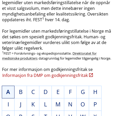
legemidler uten markedsføringstillatelse når de oppnår
et visst salgsvolum, men dette innebærer ingen
myndighetsanbefaling eller kvalitetssikring. Oversikten
1
oppdateres iht. FEST
hver 14. dag.
For legemidler uten markedsføringstillatelse i Norge må
det søkes om spesielt godkjenningsfritak. Human- og
veterinærlegemidler vurderes ulikt som følge av at de
følger ulikt regelverk.
1
FEST = Forskrivnings- og ekspedisjonsstøtte.
Direktoratet for
medisinske produkters
datagrunnlag for legemidler tilgjengelig i Norge.
For mer informasjon om godkjenningsfritak se
Informasjon fra DMP om godkjenningsfritak
A
B
C
D
E
F
G
H
I
J
K
L
M
N
O
P