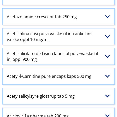
Acetazolamide crescent tab 250 mg
Acetilcolina cusi pulv+væske til intraokul inst
væske oppl 10 mg/ml
Acetilsalicilato de Lisina labesfal pulv+væske til
inj oppl 900 mg
Acetyl-l-Carnitine pure encaps kaps 500 mg
Acetylsalicylsyre glostrup tab 5 mg
Aciclovir 1a pharma tab 200 mg