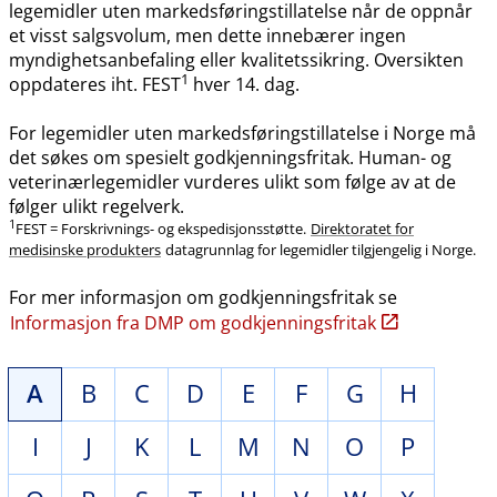
legemidler uten markedsføringstillatelse når de oppnår
et visst salgsvolum, men dette innebærer ingen
myndighetsanbefaling eller kvalitetssikring. Oversikten
1
oppdateres iht. FEST
hver 14. dag.
For legemidler uten markedsføringstillatelse i Norge må
det søkes om spesielt godkjenningsfritak. Human- og
veterinærlegemidler vurderes ulikt som følge av at de
følger ulikt regelverk.
1
FEST = Forskrivnings- og ekspedisjonsstøtte.
Direktoratet for
medisinske produkters
datagrunnlag for legemidler tilgjengelig i Norge.
For mer informasjon om godkjenningsfritak se
Informasjon fra DMP om godkjenningsfritak
A
B
C
D
E
F
G
H
I
J
K
L
M
N
O
P