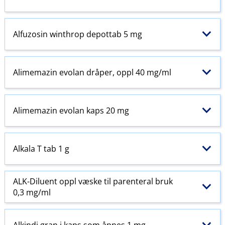
Alfuzosin winthrop depottab 5 mg
Alimemazin evolan dråper, oppl 40 mg/ml
Alimemazin evolan kaps 20 mg
Alkala T tab 1 g
ALK-Diluent oppl væske til
parenteral
bruk
0,3 mg/ml
Alkindi gran i kaps som åpnes 1 mg