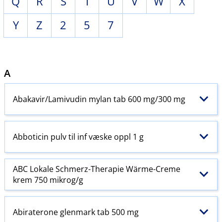
Q
R
S
T
U
V
W
X
Y
Z
2
5
7
A
Abakavir​/​Lamivudin mylan tab 600 mg/300 mg
Abboticin pulv til inf væske oppl 1 g
ABC Lokale Schmerz-Therapie Wärme-Creme
krem 750 mikrog/g
Abiraterone glenmark tab 500 mg