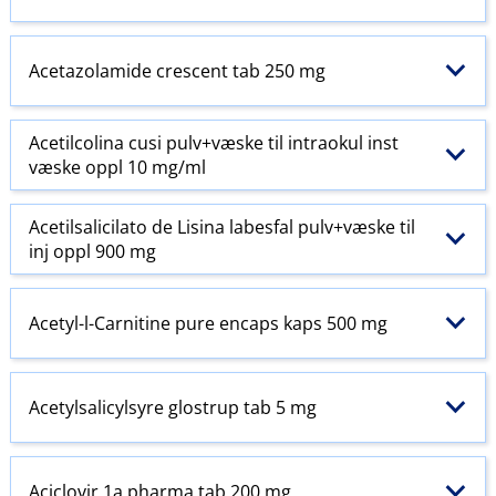
Acetazolamide crescent tab 250 mg
Acetilcolina cusi pulv+væske til intraokul inst
væske oppl 10 mg/ml
Acetilsalicilato de Lisina labesfal pulv+væske til
inj oppl 900 mg
Acetyl-l-Carnitine pure encaps kaps 500 mg
Acetylsalicylsyre glostrup tab 5 mg
Aciclovir 1a pharma tab 200 mg