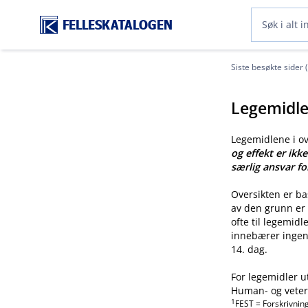
FELLESKATALOGEN
Siste besøkte sider 
Legemidle
Legemidlene i o
og effekt er ikk
særlig ansvar fo
Oversikten er b
av den grunn er 
ofte til legemid
innebærer ingen 
14. dag.
For legemidler u
Human- og veteri
1
FEST = Forskrivnin