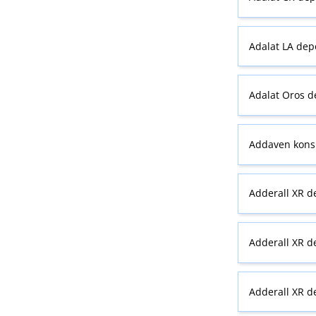
Adalat LA dep
Adalat Oros d
Addaven kons t
Adderall XR d
Adderall XR d
Adderall XR d