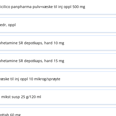
licilico panpharma pulv+væske til inj oppl 500 mg
edr, oppl
phetamine SR depotkaps, hard 10 mg
phetamine SR depotkaps, hard 15 mg
æske til inj oppl 10 mikrog/sprøyte
 mikst susp 25 g/120 ml
ottab 60 mg