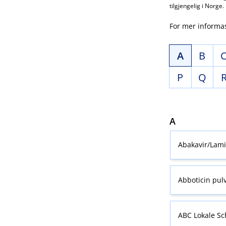
tilgjengelig i Norge.
For mer informa
A
B
P
Q
A
Abakavir​/​La
Abboticin pulv
ABC Lokale S