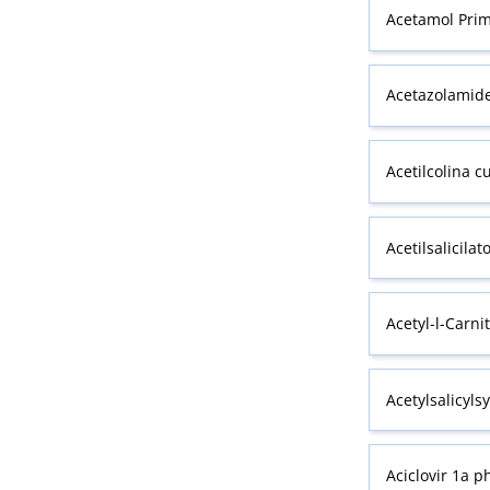
Acetamol
Pri
Acetazolamide
Acetilcolina c
Acetilsalicila
Acetyl-l-Carn
Acetylsalicyls
Aciclovir 1a 