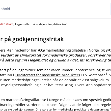
deaktiver
(
)
Legemidler på godkjenningsfritak A-Z
r på godkjenningsfritak
versikten nedenfor har
ikke
markedsføringstillatelse i Norge, og
sik
e vurdert av
Direktoratet for medisinske produkter
. Forskriver ha
r å sette seg inn i legemidlet og bruken av det, før forskrivning til
asert på de legemidler som har varenummer i apotekenes logistikk
1
tatt inn i
Direktoratet for medisinske produkters
FEST-database
.
ler uten markedsføringstillatelse når de oppnår et visst salgsvolum
myndighetsanbefaling eller kvalitetssikring. Oversikten oppdatere
ten markedsføringstillatelse i Norge må det søkes om spesielt godk
nærlegemidler vurderes ulikt som følge av at de følger ulikt regelv
gs- og ekspedisjonsstøtte.
Direktoratet for medisinske produkters
datagrunnlag f