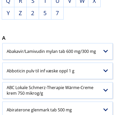
Q
R
S
T
U
V
W
X
Y
Z
2
5
7
A
Abakavir​/​Lamivudin mylan tab 600 mg/300 mg
Abboticin pulv til inf væske oppl 1 g
ABC Lokale Schmerz-Therapie Wärme-Creme
krem 750 mikrog/g
Abiraterone glenmark tab 500 mg