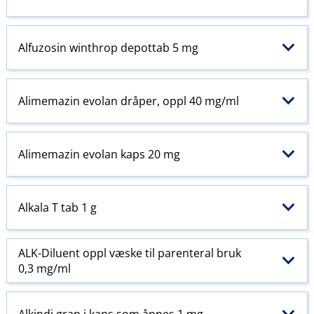
Alfuzosin winthrop depottab 5 mg
Alimemazin evolan dråper, oppl 40 mg/ml
Alimemazin evolan kaps 20 mg
Alkala T tab 1 g
ALK-Diluent oppl væske til
parenteral
bruk
0,3 mg/ml
Alkindi gran i kaps som åpnes 1 mg