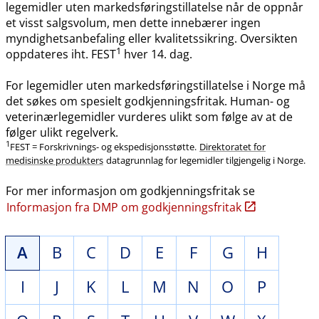
legemidler uten markedsføringstillatelse når de oppnår
et visst salgsvolum, men dette innebærer ingen
myndighetsanbefaling eller kvalitetssikring. Oversikten
1
oppdateres iht. FEST
hver 14. dag.
For legemidler uten markedsføringstillatelse i Norge må
det søkes om spesielt godkjenningsfritak. Human- og
veterinærlegemidler vurderes ulikt som følge av at de
følger ulikt regelverk.
1
FEST = Forskrivnings- og ekspedisjonsstøtte.
Direktoratet for
medisinske produkters
datagrunnlag for legemidler tilgjengelig i Norge.
For mer informasjon om godkjenningsfritak se
Informasjon fra DMP om godkjenningsfritak
A
B
C
D
E
F
G
H
I
J
K
L
M
N
O
P