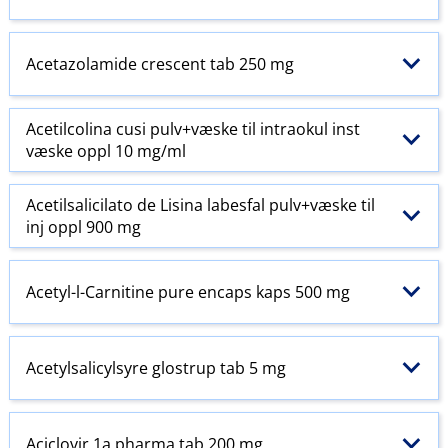
Acetazolamide crescent tab 250 mg
Acetilcolina cusi pulv+væske til intraokul inst
væske oppl 10 mg/ml
Acetilsalicilato de Lisina labesfal pulv+væske til
inj oppl 900 mg
Acetyl-l-Carnitine pure encaps kaps 500 mg
Acetylsalicylsyre glostrup tab 5 mg
Aciclovir 1a pharma tab 200 mg