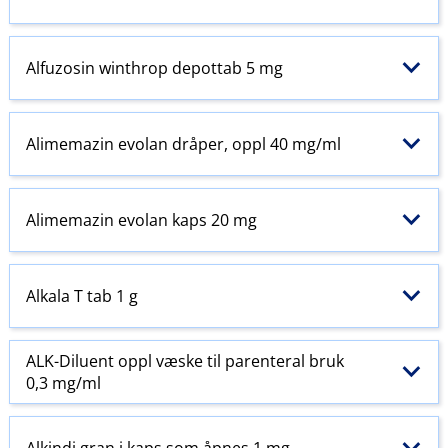
Alfuzosin winthrop depottab 5 mg
Alimemazin evolan dråper, oppl 40 mg/ml
Alimemazin evolan kaps 20 mg
Alkala T tab 1 g
ALK-Diluent oppl væske til
parenteral
bruk
0,3 mg/ml
Alkindi gran i kaps som åpnes 1 mg