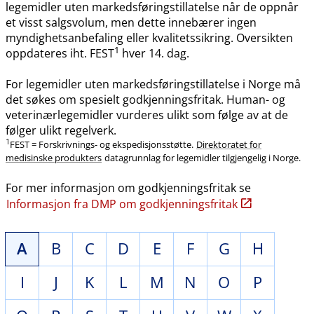
legemidler uten markedsføringstillatelse når de oppnår
et visst salgsvolum, men dette innebærer ingen
myndighetsanbefaling eller kvalitetssikring. Oversikten
1
oppdateres iht. FEST
hver 14. dag.
For legemidler uten markedsføringstillatelse i Norge må
det søkes om spesielt godkjenningsfritak. Human- og
veterinærlegemidler vurderes ulikt som følge av at de
følger ulikt regelverk.
1
FEST = Forskrivnings- og ekspedisjonsstøtte.
Direktoratet for
medisinske produkters
datagrunnlag for legemidler tilgjengelig i Norge.
For mer informasjon om godkjenningsfritak se
Informasjon fra DMP om godkjenningsfritak
A
B
C
D
E
F
G
H
I
J
K
L
M
N
O
P