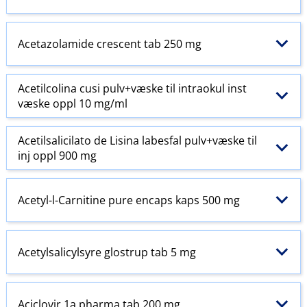
Acetazolamide crescent tab 250 mg
Acetilcolina cusi pulv+væske til intraokul inst
væske oppl 10 mg/ml
Acetilsalicilato de Lisina labesfal pulv+væske til
inj oppl 900 mg
Acetyl-l-Carnitine pure encaps kaps 500 mg
Acetylsalicylsyre glostrup tab 5 mg
Aciclovir 1a pharma tab 200 mg