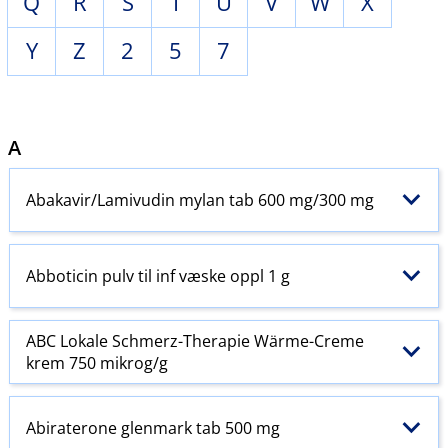
Q
R
S
T
U
V
W
X
Y
Z
2
5
7
A
Abakavir​/​Lamivudin mylan tab 600 mg/300 mg
Abboticin pulv til inf væske oppl 1 g
ABC Lokale Schmerz-Therapie Wärme-Creme
krem 750 mikrog/g
Abiraterone glenmark tab 500 mg