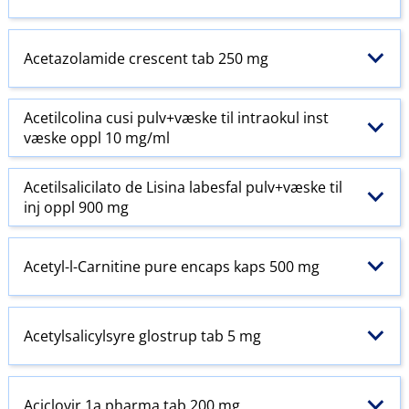
Acetazolamide crescent tab 250 mg
Acetilcolina cusi pulv+væske til intraokul inst
væske oppl 10 mg/ml
Acetilsalicilato de Lisina labesfal pulv+væske til
inj oppl 900 mg
Acetyl-l-Carnitine pure encaps kaps 500 mg
Acetylsalicylsyre glostrup tab 5 mg
Aciclovir 1a pharma tab 200 mg