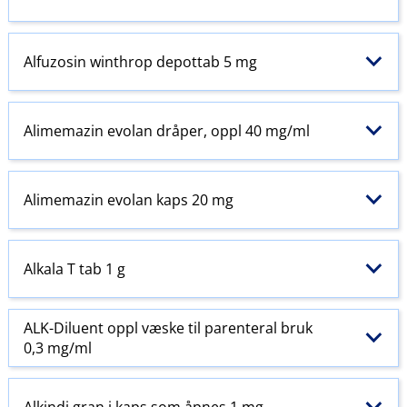
Alfuzosin winthrop depottab 5 mg
Alimemazin evolan dråper, oppl 40 mg/ml
Alimemazin evolan kaps 20 mg
Alkala T tab 1 g
ALK-Diluent oppl væske til
parenteral
bruk
0,3 mg/ml
Alkindi gran i kaps som åpnes 1 mg