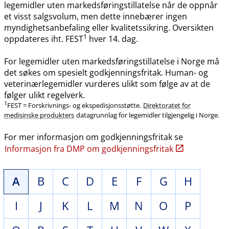
legemidler uten markedsføringstillatelse når de oppnår
et visst salgsvolum, men dette innebærer ingen
myndighetsanbefaling eller kvalitetssikring. Oversikten
1
oppdateres iht. FEST
hver 14. dag.
For legemidler uten markedsføringstillatelse i Norge må
det søkes om spesielt godkjenningsfritak. Human- og
veterinærlegemidler vurderes ulikt som følge av at de
følger ulikt regelverk.
1
FEST = Forskrivnings- og ekspedisjonsstøtte.
Direktoratet for
medisinske produkters
datagrunnlag for legemidler tilgjengelig i Norge.
For mer informasjon om godkjenningsfritak se
Informasjon fra DMP om godkjenningsfritak
A
B
C
D
E
F
G
H
I
J
K
L
M
N
O
P