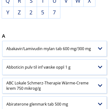
Q
R
S
T
U
V
W
X
Y
Z
2
5
7
A
Abakavir​/​Lamivudin mylan tab 600 mg/300 mg
Abboticin pulv til inf væske oppl 1 g
ABC Lokale Schmerz-Therapie Wärme-Creme
krem 750 mikrog/g
Abiraterone glenmark tab 500 mg