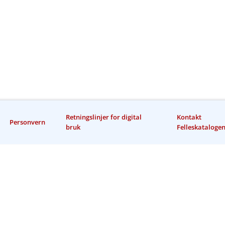
Retningslinjer for digital
Kontakt
Personvern
bruk
Felleskataloge