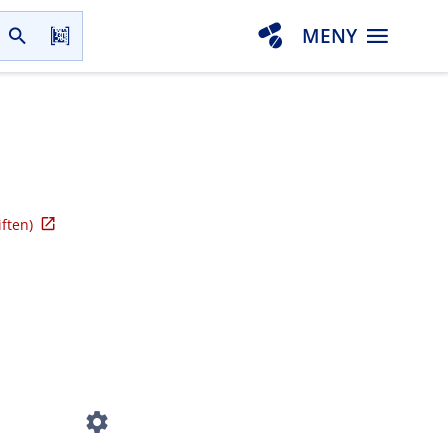
MENY
iften)