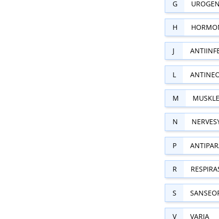
G
UROGEN
H
HORMON
J
ANTIINF
L
ANTINE
M
MUSKLE
N
NERVES
P
ANTIPAR
R
RESPIR
S
SANSEO
V
VARIA