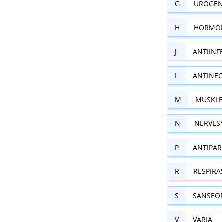
G
UROGEN
H
HORMON
J
ANTIINF
L
ANTINE
M
MUSKLE
N
NERVES
P
ANTIPAR
R
RESPIR
S
SANSEO
V
VARIA