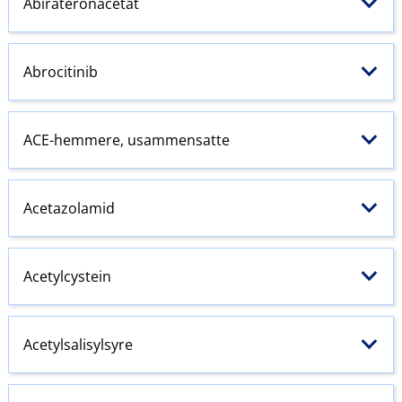
Abirateronacetat
Abrocitinib
ACE-hemmere
, usammensatte
Acetazolamid
Acetylcystein
Acetylsalisylsyre