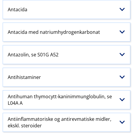
Antacida
Antacida med natriumhydrogenkarbonat
Antazolin, se S01G A52
Antihistaminer
Antihuman thymocytt-kaninimmunglobulin, se
L04A A
Antiinflammatoriske
og antirevmatiske midler,
ekskl. steroider