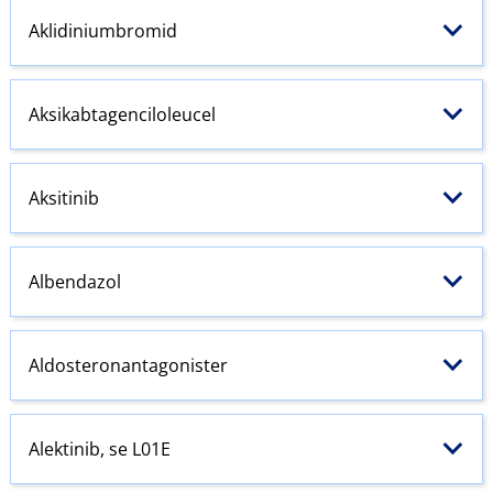
Aklidiniumbromid
Aksikabtagenciloleucel
Aksitinib
Albendazol
Aldosteronantagonister
Alektinib, se L01E