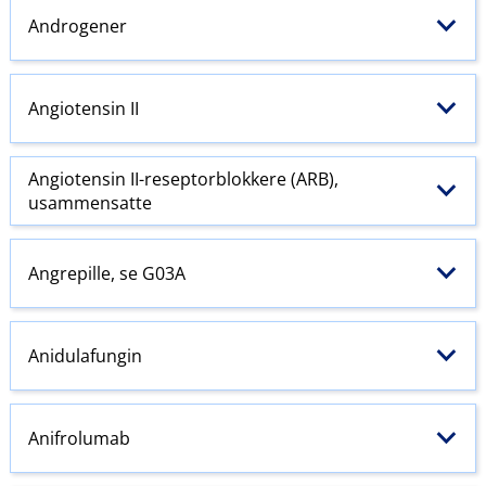
Androgener
Angiotensin
II
Angiotensin
II-reseptorblokkere (ARB),
usammensatte
Angrepille, se G03A
Anidulafungin
Anifrolumab