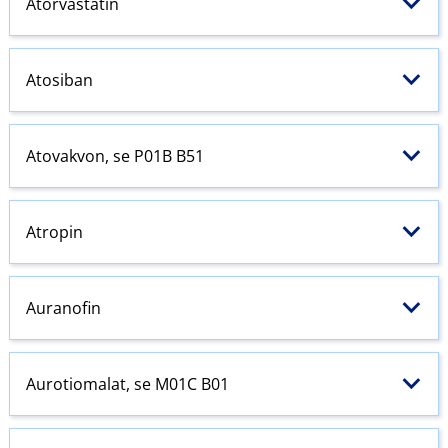
Atorvastatin
Atosiban
Atovakvon, se P01B B51
Atropin
Auranofin
Aurotiomalat, se M01C B01