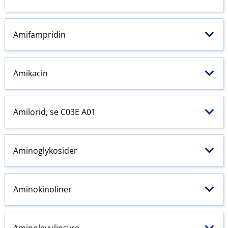
Amifampridin
Amikacin
Amilorid, se C03E A01
Aminoglykosider
Aminokinoliner
Aminolevulinsyre