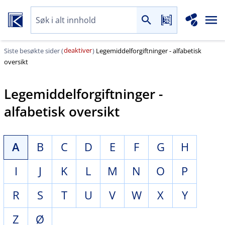
deaktiver
Siste besøkte sider (
)
Legemiddelforgiftninger - alfabetisk
oversikt
Legemiddelforgiftninger -
alfabetisk oversikt
A
B
C
D
E
F
G
H
I
J
K
L
M
N
O
P
R
S
T
U
V
W
X
Y
Z
Ø