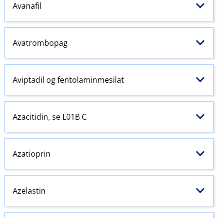
Avanafil
Avatrombopag
Aviptadil og fentolaminmesilat
Azacitidin, se L01B C
Azatioprin
Azelastin