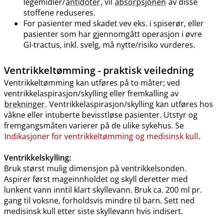
legemidler​/​
antidoter
, vil
absorpsjonen
av disse
stoffene reduseres.
For pasienter med skadet vev eks. i spiserør, eller
pasienter som har gjennomgått operasjon i øvre
GI-tractus, inkl. svelg, må nytte​/​risiko vurderes.
Ventrikkeltømming - praktisk veiledning
Ventrikkeltømming kan utføres på to måter; ved
ventrikkelaspirasjon​/​skylling eller fremkalling av
brekninger
. Ventrikkelaspirasjon​/​skylling kan utføres hos
våkne eller intuberte bevisstløse pasienter. Utstyr og
fremgangsmåten varierer på de ulike sykehus. Se
Indikasjoner for ventrikkeltømming og medisinsk kull
.
Ventrikkelskylling:
Bruk størst mulig dimensjon på ventrikkelsonden.
Aspirer først mageinnholdet og skyll deretter med
lunkent vann inntil klart skyllevann. Bruk ca. 200 ml pr.
gang til voksne, forholdsvis mindre til barn. Sett ned
medisinsk kull etter siste skyllevann hvis indisert.