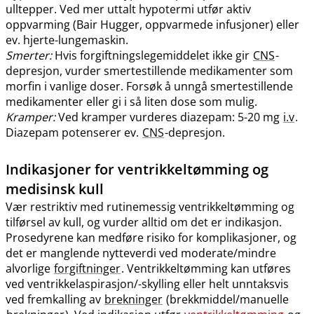
ulltepper. Ved mer uttalt hypotermi utfør aktiv
oppvarming (Bair Hugger, oppvarmede infusjoner) eller
ev. hjerte-lungemaskin.
Smerter:
Hvis forgiftningslegemiddelet ikke gir
CNS
-
depresjon, vurder smertestillende medikamenter som
morfin i vanlige doser. Forsøk å unngå smertestillende
medikamenter eller gi i så liten dose som mulig.
Kramper:
Ved kramper vurderes diazepam: 5-20 mg
i.v
.
Diazepam potenserer ev.
CNS
-depresjon.
Indikasjoner for ventrikkeltømming og
medisinsk kull
Vær restriktiv med rutinemessig ventrikkeltømming og
tilførsel av kull, og vurder alltid om det er indikasjon.
Prosedyrene kan medføre risiko for komplikasjoner, og
det er manglende nytteverdi ved moderate​/​mindre
alvorlige
forgiftninger
. Ventrikkeltømming kan utføres
ved ventrikkelaspirasjon​/​-skylling eller helt unntaksvis
ved fremkalling av
brekninger
(brekkmiddel​/​manuelle