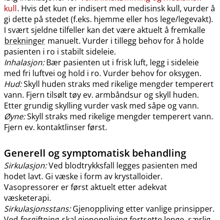
kull
. Hvis det kun er indisert med medisinsk kull, vurder å
gi dette på stedet (f.eks. hjemme eller hos lege​/​legevakt).
I svært sjeldne tilfeller kan det være aktuelt å fremkalle
brekninger
manuelt. Vurder i tillegg behov for å holde
pasienten i ro i stabilt sideleie.
Inhalasjon:
Bær pasienten ut i frisk luft, legg i sideleie
med fri luftvei og hold i ro. Vurder behov for oksygen.
Hud:
Skyll huden straks med rikelige mengder temperert
vann. Fjern tilsølt tøy ev. armbåndsur og skyll huden.
Etter grundig skylling vurder vask med såpe og vann.
Øyne:
Skyll straks med rikelige mengder temperert vann.
Fjern ev. kontaktlinser først.
Generell og symptomatisk behandling
Sirkulasjon:
Ved blodtrykksfall legges pasienten med
hodet lavt. Gi væske i form av krystalloider.
Vasopressorer er først aktuelt etter adekvat
væsketerapi.
Sirkulasjonsstans:
Gjenoppliving etter vanlige prinsipper.
Ved
forgiftning
skal gjenoppliving fortsette lenge, særlig