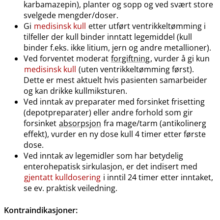
karbamazepin), planter og sopp og ved svært store
svelgede mengder​/​doser.
Gi
medisinsk kull
etter utført ventrikkeltømming i
tilfeller der kull binder inntatt legemiddel (kull
binder f.eks. ikke litium, jern og andre metallioner).
Ved forventet moderat
forgiftning
, vurder å gi kun
medisinsk kull
(uten ventrikkeltømming først).
Dette er mest aktuelt hvis pasienten samarbeider
og kan drikke kullmiksturen.
Ved inntak av preparater med forsinket frisetting
(depotpreparater) eller andre forhold som gir
forsinket
absorpsjon
fra mage​/​tarm (antikolinerg
effekt), vurder en ny dose kull 4 timer etter første
dose.
Ved inntak av legemidler som har betydelig
enterohepatisk sirkulasjon, er det indisert med
gjentatt kulldosering
i inntil 24 timer etter inntaket,
se ev. praktisk veiledning.
Kontraindikasjoner
: