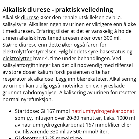
Alkalisk
diurese
- praktisk veiledning
Alkalisk
diurese
øker den renale utskillelsen av bl.a.
salisylsyre. Alkaliseringen av urinen er viktigere enn å øke
timediuresen. Erfaring tilsier at det er vanskelig å holde
urinen alkalisk hvis timediuresen øker over 300 ml.
Større
diurese
enn dette øker også faren for
elektrolyttforstyrrelser. Følg blodets syre-basestatus og
elektrolytter
hver 4. time under behandlingen. Ved
salisylatforgiftninger kan det bli nødvendig med tilførsel
av store doser kalium fordi pasienten ofte har
respiratorisk
alkalose
. Legg inn blærekateter. Alkalisering
av urinen kan trolig også motvirker en ev. nyreskade
grunnet
rabdomyolyse
. Alkalisering av urinen forutsetter
normal nyrefunksjon.
Startdose: Gi 167 mmol
natriumhydrogenkarbonat
som
i.v
. infusjon over 20-30 minutter, f.eks. 1000 ml
av natriumhydrogenkarbonat 167 mmol​/​liter eller
ev. tilsvarende 330 ml av 500 mmol​/​liter.
Gi deretter 12-25 mmol/time