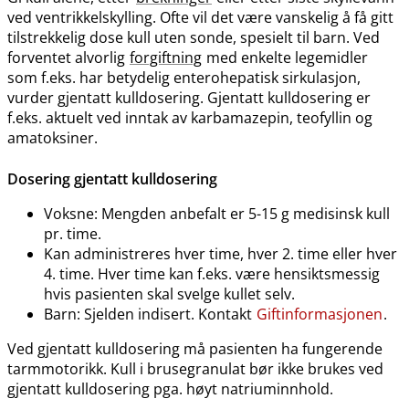
ved ventrikkelskylling. Ofte vil det være vanskelig å få gitt
tilstrekkelig dose kull uten sonde, spesielt til barn. Ved
forventet alvorlig
forgiftning
med enkelte legemidler
som f.eks. har betydelig enterohepatisk sirkulasjon,
vurder gjentatt kulldosering. Gjentatt kulldosering er
f.eks. aktuelt ved inntak av karbamazepin, teofyllin og
amatoksiner.
Dosering gjentatt kulldosering
Voksne: Mengden anbefalt er 5-15 g medisinsk kull
pr. time.
Kan administreres hver time, hver 2. time eller hver
4. time. Hver time kan f.eks. være hensiktsmessig
hvis pasienten skal svelge kullet selv.
Barn: Sjelden indisert. Kontakt
Giftinformasjonen
.
Ved gjentatt kulldosering må pasienten ha fungerende
tarmmotorikk. Kull i brusegranulat bør ikke brukes ved
gjentatt kulldosering pga. høyt natriuminnhold.