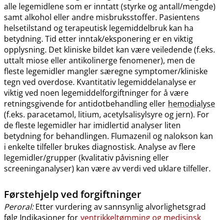
alle legemidlene som er inntatt (styrke og antall​/​mengde)
samt alkohol eller andre misbruksstoffer. Pasientens
helsetilstand og terapeutisk legemiddelbruk kan ha
betydning. Tid etter inntak​/​eksponering er en viktig
opplysning. Det kliniske bildet kan være veiledende (f.eks.
uttalt miose eller antikolinerge fenomener), men de
fleste legemidler mangler særegne symptomer​/​kliniske
tegn ved overdose. Kvantitativ legemiddelanalyse er
viktig ved noen legemiddelforgiftninger for å være
retningsgivende for antidotbehandling eller
hemodialyse
(f.eks. paracetamol, litium, acetylsalisylsyre og jern). For
de fleste legemidler har imidlertid analyser liten
betydning for behandlingen. Flumazenil og nalokson kan
i enkelte tilfeller brukes diagnostisk. Analyse av flere
legemidler​/​grupper (kvalitativ påvisning eller
screeninganalyser) kan være av verdi ved uklare tilfeller.
Førstehjelp ved
forgiftninger
Peroral:
Etter vurdering av sannsynlig alvorlighetsgrad
følg Indikasjoner for
ventrikkeltømming og medisinsk