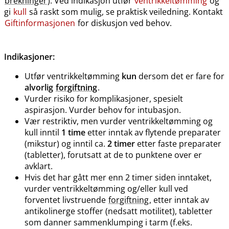
brekninger
). Ved indikasjon utfør
ventrikkeltømming
og
gi
kull
så raskt som mulig, se praktisk veiledning. Kontakt
Giftinformasjonen
for diskusjon ved behov.
Indikasjoner:
Utfør ventrikkeltømming
kun
dersom det er fare for
alvorlig
forgiftning
.
Vurder risiko for komplikasjoner, spesielt
aspirasjon. Vurder behov for intubasjon.
Vær restriktiv, men vurder ventrikkeltømming og
kull inntil
1 time
etter inntak av flytende preparater
(mikstur) og inntil ca.
2 timer
etter faste preparater
(tabletter), forutsatt at de to punktene over er
avklart.
Hvis det har gått mer enn 2 timer siden inntaket,
vurder ventrikkeltømming og​/​eller kull ved
forventet livstruende
forgiftning
, etter inntak av
antikolinerge stoffer (nedsatt motilitet), tabletter
som danner sammenklumping i tarm (f.eks.