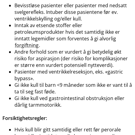
Bevisstløse pasienter eller pasienter med nedsatt
svelgerefleks. Intuber disse pasientene før ev.
ventrikkelskylling og​/​eller kull.
Inntak av etsende stoffer eller
petroleumsprodukter hvis det samtidig ikke er
inntatt legemidler som forventes å gi alvorlig
forgiftning
.
Andre forhold som er vurdert å gi betydelig økt
risiko for aspirasjon (der risiko for komplikasjoner
er større enn vurdert potensiell nytteverdi).
Pasienter med ventrikkelreseksjon, eks. «gastric
bypass».
Gi ikke kull til barn <9 måneder som ikke er vant til å
ta til seg fast føde.
Gi ikke kull ved gastrointestinal obstruksjon eller
dårlig tarmmotorikk.
Forsiktighetsregler:
Hvis kull blir gitt samtidig eller rett før perorale