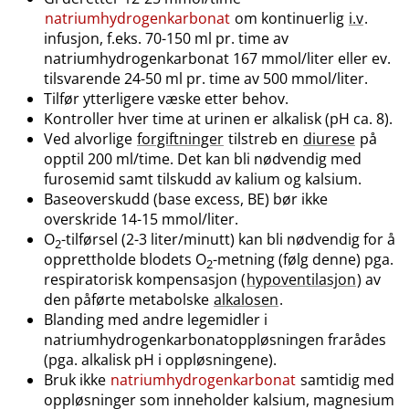
natriumhydrogenkarbonat
om kontinuerlig
i.v
.
infusjon, f.eks. 70-150 ml pr. time av
natriumhydrogenkarbonat 167 mmol​/​liter eller ev.
tilsvarende 24-50 ml pr. time av 500 mmol​/​liter.
Tilfør ytterligere væske etter behov.
Kontroller hver time at urinen er alkalisk (pH ca. 8).
Ved alvorlige
forgiftninger
tilstreb en
diurese
på
opptil 200 ml​/​time. Det kan bli nødvendig med
furosemid samt tilskudd av kalium og kalsium.
Baseoverskudd (base excess, BE) bør ikke
overskride 14-15 mmol​/​liter.
O
-tilførsel (2-3 liter​/​minutt) kan bli nødvendig for å
2
opprettholde blodets O
-metning (følg denne) pga.
2
respiratorisk kompensasjon (
hypoventilasjon
) av
den påførte metabolske
alkalosen
.
Blanding med andre legemidler i
natriumhydrogenkarbonatoppløsningen frarådes
(pga. alkalisk pH i oppløsningene).
Bruk ikke
natriumhydrogenkarbonat
samtidig med
oppløsninger som inneholder kalsium, magnesium