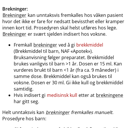
Brekninger
:
Brekninger
kan unntaksvis fremkalles hos våken pasient
hvor det ikke er fare for nedsatt bevissthet eller kramper
innen kort tid. Prosedyren skal helst utføres hos lege.
Brekninger
er svært sjelden indisert hos voksne.
Fremkall
brekninger
ved å gi
brekkmiddel
(Brekkmiddel til barn, NAF «Apotek»).
Bruksanvisning følger preparatet. Brekkmiddel
brukes vanligvis til barn >1 år. Dosen er 15 ml. Kan
vurderes brukt til barn <1 år (fra ca. 9 måneder) i
samme dose. Brekkmiddel kan også brukes til
voksne. Dosen er 30 ml. Gi ikke kull og brekkmiddel
samtidig.
Hvis indisert gi
medisinsk kull
etter at
brekningene
har gitt seg.
Helt unntaksvis kan
brekninger
fremkalles manuelt
.
Prosedyre hos barn: