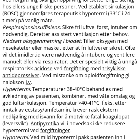
hos ellers unge friske personer. Ved etablert sirkulasjon
(ROSC) gjennomføres terapeutisk hypotermi (33°C i 24
timer) på vanlig måte.
Respirasjonsinsuffisiens:
Sikre fri luftvei først, intuber om
nødvendig. Deretter assistert ventilasjon etter behov.
Nedsatt oksygenmetning i blodet:
Tilfør oksygen med
nesekateter eller maske , etter at fri luftvei er sikret. Ofte
vil det imidlertid være nødvendig å intubere og ventilere
manuelt eller via respirator. Det er spesielt viktig å unngå
respiratorisk
acidose
ved
forgiftning
med
trisykliske
antidepressiver
. Ved mistanke om opioidforgiftning gi
nalokson
i.v
.
Hypertermi:
Temperaturer 38-40°C behandles med
avkledning av pasienten, kombinert med våte omslag og
god luftsirkulasjon. Temperatur >40-41°C, f.eks. etter
inntak av ecstasy​/​amfetamin, krever rask ekstern
nedkjøling med isvann for å motvirke fatal
koagulopati
(leversvikt).
Antipyretika
vil i hovedsak ikke redusere
hypertermi ved
forgiftninger
.
Hypotermi:
Ved mild hypotermi pakk pasienten inn i