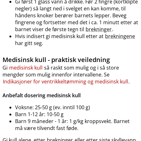
Gi først 1 glass vann å drikke. Før 2 fingre (kortklipte
negler) så langt ned i svelget en kan komme, til
håndens knoker berører barnets lepper. Beveg
fingrene og fortsetter med det i ca. 1 minutt etter at
barnet viser de første tegn til
brekninger
.
Hvis indisert gi medisinsk kull etter at
brekningene
har gitt seg.
Medisinsk kull - praktisk veiledning
Gi
medisinsk kull
så raskt som mulig og i så store
mengder som mulig innenfor intervallene. Se
Indikasjoner for ventrikkeltømming og medisinsk kull
.
Anbefalt dosering medisinsk kull
Voksne: 25-50 g (ev. inntil 100 g)
Barn 1-12 år: 10-50 g
Barn 9 måneder - 1 år: 1 g/kg kroppsvekt. Barnet
må være tilvendt fast føde.
Gi kull alene, etter
brekninger
eller etter siste skyllevann