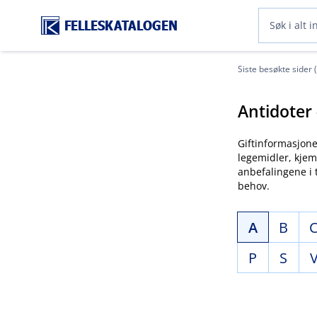
FELLESKATALOGEN
Siste besøkte sider 
Antidoter
Giftinformasjon
legemidler, kjem
anbefalingene i 
behov.
A
B
P
S