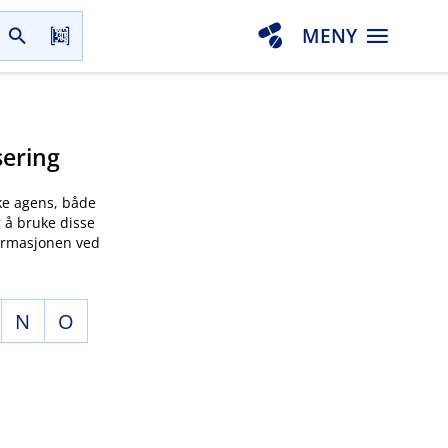
MENY
sering
ke agens, både
 å bruke disse
nformasjonen ved
N
O