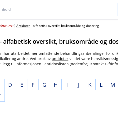
deaktiver
(
)
Antidoter
- alfabetisk oversikt, bruksområde og dosering
- alfabetisk oversikt, bruksområde og do
en har utarbeidet mer omfattende behandlingsanbefalinger for uli
ikalier og andre. Ved bruk av
antidoter
vil det være hensiktsmessig
tillegg til informasjonen i antidotslisten (nedenfor). Kontakt Gifti
C
D
E
F
G
H
I
J
K
L
M
V