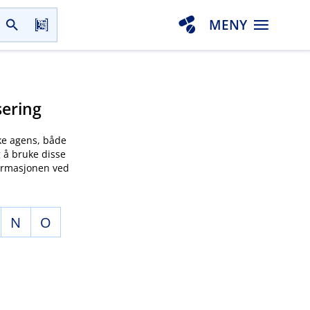
MENY
sering
ke agens, både
 å bruke disse
nformasjonen ved
N
O