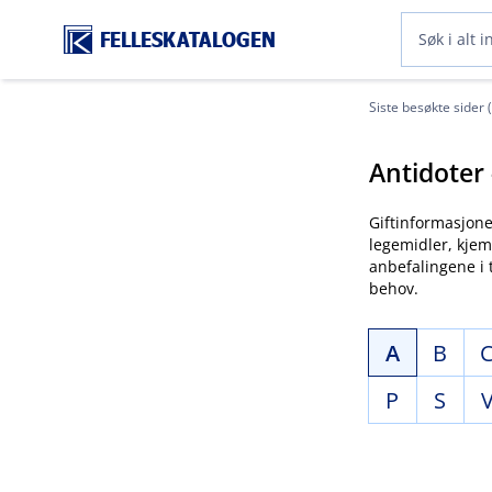
FELLESKATALOGEN
Siste besøkte sider 
Antidoter
Giftinformasjon
legemidler, kjem
anbefalingene i 
behov.
A
B
P
S