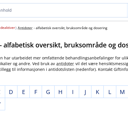
deaktiver
(
)
Antidoter
- alfabetisk oversikt, bruksområde og dosering
- alfabetisk oversikt, bruksområde og do
en har utarbeidet mer omfattende behandlingsanbefalinger for uli
ikalier og andre. Ved bruk av
antidoter
vil det være hensiktsmessig
tillegg til informasjonen i antidotslisten (nedenfor). Kontakt Gifti
C
D
E
F
G
H
I
J
K
L
M
V