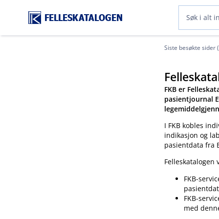
FELLESKATALOGEN
Siste besøkte sider 
Felleskata
FKB er Felleskat
pasientjournal E
legemiddelgjenn
I FKB kobles indi
indikasjon og la
pasientdata fra 
Felleskatalogen v
FKB-servic
pasientdat
FKB-servic
med denn