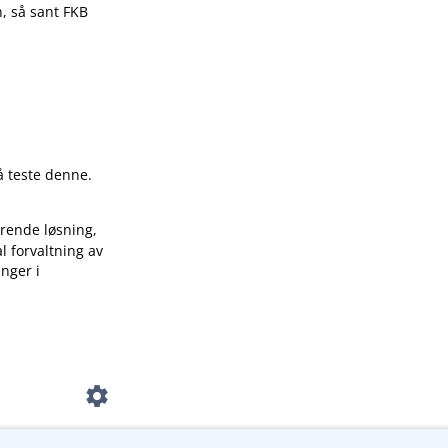
n, så sant FKB
å teste denne.
rende løsning,
 forvaltning av
inger i