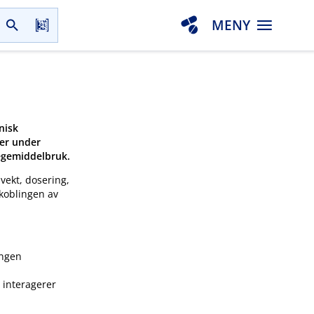
MENY
nisk
ler under
legemiddelbruk.
 vekt, dosering,
nkoblingen av
Ingen
J interagerer