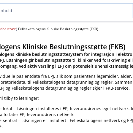
deaktiver
(
)
Felleskatalogens Kliniske Beslutningsstøtte (FKB)
logens Kliniske Beslutningsstøtte (FKB)
alogens kliniske beslutningsstøttesystem for integrasjon i elektro
PJ. Løsningen gir beslutningsstøtte til kliniker ved forskrivning el
omgang, ved aktiv varsling i EPJ om potensielt uhensiktsmessig 
viduelle pasientdata fra EPJ, slik som pasientens legemidler, alder,
boratoriedata, til Felleskatalogens datagrunnlag og regler. Samme
EPJ og Felleskatalogens datagrunnlag og regler skjer i FKB-service.
il tilby to løsninger:
e-lokal – Løsningen installeres i EPJ-leverandørenes eget nettverk. 
a forlater EPJ-leverandørens nettverk.
e-sentral – Løsningen er installert i Felleskatalogens nettverk og EP
e.