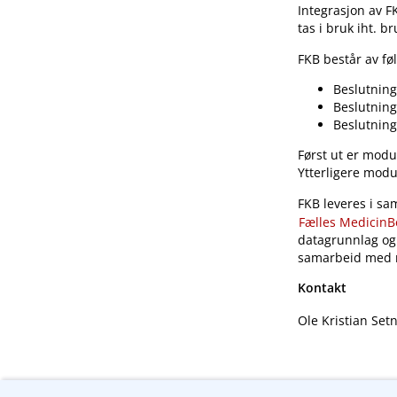
Integrasjon av F
tas i bruk iht. b
FKB består av f
Beslutning
Beslutning
Beslutning
Først ut er modu
Ytterligere modu
FKB leveres i s
Fælles MedicinB
datagrunnlag og 
samarbeid med n
Kontakt
Ole Kristian Set