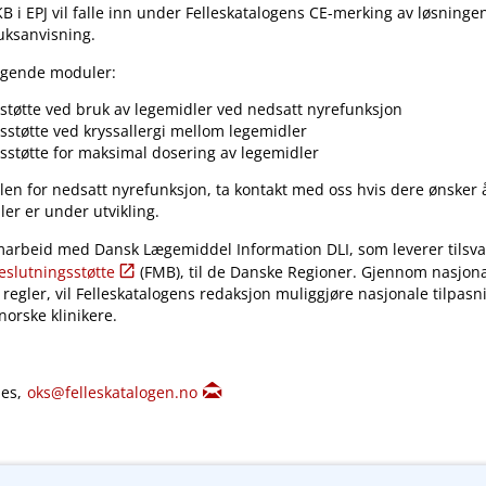
KB i EPJ vil falle inn under Felleskatalogens CE-merking av løsninge
ruksanvisning.
ølgende moduler:
støtte ved bruk av legemidler ved nedsatt nyrefunksjon
sstøtte ved kryssallergi mellom legemidler
sstøtte for maksimal dosering av legemidler
len for nedsatt nyrefunksjon, ta kontakt med oss hvis dere ønsker 
ler er under utvikling.
amarbeid med Dansk Lægemiddel Information DLI, som leverer tilsva
eslutningsstøtte
(FMB), til de Danske Regioner. Gjennom nasjonal
regler, vil Felleskatalogens redaksjon muliggjøre nasjonale tilpasn
orske klinikere.
nes,
oks@felleskatalogen.no