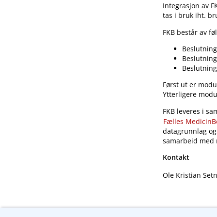
Integrasjon av F
tas i bruk iht. b
FKB består av f
Beslutning
Beslutning
Beslutning
Først ut er modu
Ytterligere modu
FKB leveres i s
Fælles MedicinB
datagrunnlag og 
samarbeid med n
Kontakt
Ole Kristian Set