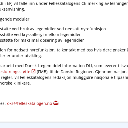
KB i EPJ vil falle inn under Felleskatalogens CE-merking av løsninge
ruksanvisning.
ølgende moduler:
støtte ved bruk av legemidler ved nedsatt nyrefunksjon
sstøtte ved kryssallergi mellom legemidler
sstøtte for maksimal dosering av legemidler
len for nedsatt nyrefunksjon, ta kontakt med oss hvis dere ønsker 
ler er under utvikling.
amarbeid med Dansk Lægemiddel Information DLI, som leverer tilsva
eslutningsstøtte
(FMB), til de Danske Regioner. Gjennom nasjonal
regler, vil Felleskatalogens redaksjon muliggjøre nasjonale tilpasn
orske klinikere.
nes,
oks@felleskatalogen.no