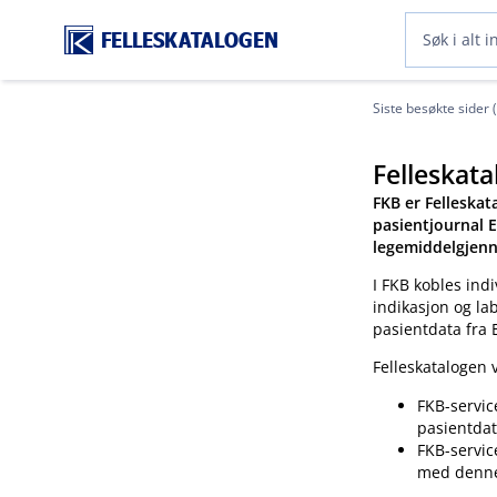
FELLESKATALOGEN
Siste besøkte sider 
Felleskata
FKB er Felleskat
pasientjournal E
legemiddelgjenn
I FKB kobles indi
indikasjon og la
pasientdata fra 
Felleskatalogen v
FKB-servic
pasientdat
FKB-servic
med denn