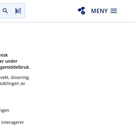
MENY
nisk
ler under
legemiddelbruk.
 vekt, dosering,
nkoblingen av
Ingen
J interagerer