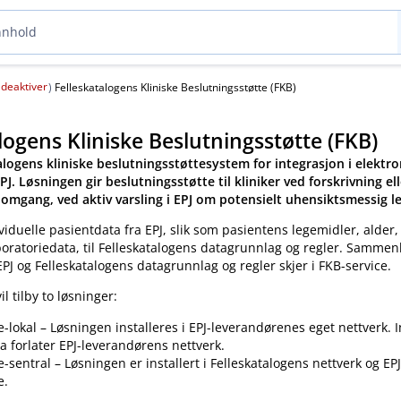
deaktiver
(
)
Felleskatalogens Kliniske Beslutningsstøtte (FKB)
logens Kliniske Beslutningsstøtte (FKB)
alogens kliniske beslutningsstøttesystem for integrasjon i elektro
PJ. Løsningen gir beslutningsstøtte til kliniker ved forskrivning el
omgang, ved aktiv varsling i EPJ om potensielt uhensiktsmessig 
viduelle pasientdata fra EPJ, slik som pasientens legemidler, alder,
boratoriedata, til Felleskatalogens datagrunnlag og regler. Samme
EPJ og Felleskatalogens datagrunnlag og regler skjer i FKB-service.
il tilby to løsninger:
e-lokal – Løsningen installeres i EPJ-leverandørenes eget nettverk. 
a forlater EPJ-leverandørens nettverk.
e-sentral – Løsningen er installert i Felleskatalogens nettverk og EP
e.