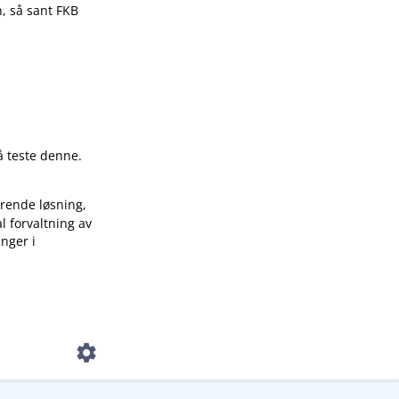
n, så sant FKB
å teste denne.
rende løsning,
 forvaltning av
inger i