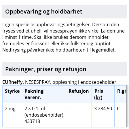
Oppbevaring og holdbarhet
Ingen spesielle oppbevaringsbetingelser. Dersom den
fryses ved et uhell, vil nesesprayen ikke virke. La den tine
i minst 1 time. Skal ikke brukes dersom innholdet
fremdeles er frossent eller ikke fullstendig opptint.
Nedfrysing påvirker ikke holdbarheten til legemidlet.
Pakninger, priser og
refusjon
EURneffy
, NESESPRAY, oppløsning i endosebeholder:
Styrke
Pakning
Refusjon
Pris
R.gr
.
Varenr.
(kr
)
2 mg
2 × 0,1 ml
-
3 284,50
C
(endosebeholder)
433718