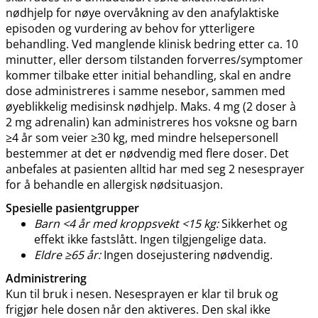
nødhjelp for nøye overvåkning av den anafylaktiske
episoden og vurdering av behov for ytterligere
behandling. Ved manglende klinisk bedring etter ca. 10
minutter, eller dersom tilstanden forverres​/​symptomer
kommer tilbake etter initial behandling, skal en andre
dose administreres i samme nesebor, sammen med
øyeblikkelig medisinsk nødhjelp. Maks. 4 mg (2 doser à
2 mg adrenalin) kan administreres hos voksne og barn
≥4 år som veier ≥30 kg, med mindre helsepersonell
bestemmer at det er nødvendig med flere doser. Det
anbefales at pasienten alltid har med seg 2 nesesprayer
for å behandle en allergisk nødsituasjon.
Spesielle pasientgrupper
Barn <4 år med kroppsvekt <15 kg:
Sikkerhet og
effekt ikke fastslått. Ingen tilgjengelige data.
Eldre ≥65 år:
Ingen dosejustering nødvendig.
Administrering
Kun til bruk i nesen. Nesesprayen er klar til bruk og
frigjør hele dosen når den aktiveres. Den skal ikke