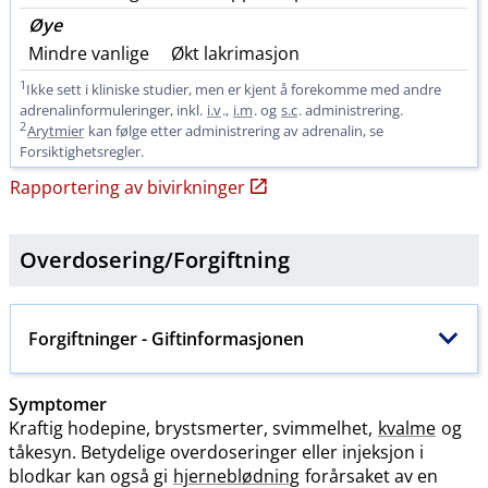
Øye
Mindre vanlige
Økt lakrimasjon
1
Ikke sett i kliniske studier, men er kjent å forekomme med andre
adrenalinformuleringer, inkl.
i.v
.,
i.m
. og
s.c
. administrering.
2
Arytmier
kan følge etter administrering av adrenalin, se
Forsiktighetsregler.
Rapportering av bivirkninger
Overdosering​/​
Forgiftning
Forgiftninger
- Giftinformasjonen
Symptomer
Kraftig hodepine, brystsmerter, svimmelhet,
kvalme
og
tåkesyn. Betydelige overdoseringer eller injeksjon i
blodkar kan også gi
hjerneblødning
forårsaket av en