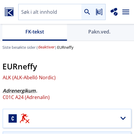
FK-tekst
Pakn.ved.
deaktiver
Siste besøkte sider (
)
EURneffy
EURneffy
ALK (ALK-Abelló Nordic)
Adrenergikum
.
C01C A24 (Adrenalin)