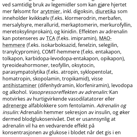
ved samtidig bruk av legemidler som kan gjøre hjertet
mer følsomt for
arytmier
, inkl. digoksin,
diuretika
som
inneholder kvikksølv (f.eks. klormerodrin, merbafen,
mersalylsyre, merallurid, merkaptomerin, merkurofyllin,
meretoksylinprokain), og kinidin. Effekten av adrenalin
kan potenseres av
TCA
(f.eks. imipramin),
MAO-
hemmere
(f.eks. isokarboksazid, fenelzin, selegilin,
tranylcypromin), COMT-hemmere (f.eks. entakapon,
tolkapon, karbidopa-levodopa-entakapon, opikapon),
tyreoideahormoner, teofyllin, oksytocin,
parasympatolytika (f.eks. atropin, syklopentolat,
homatropin, skopolamin, tropikamid), visse
antihistaminer
(difenhydramin, klorfeniramin), levodopa
og alkohol.
Vasopressoreffekten av adrenalin:
Kan
motvirkes av hurtigvirkende vasodilatatorer eller
adrenerge
alfablokkere som fentolamin.
Adrenalin og
insulin:
Adrenalin hemmer sekresjon av insulin, og øker
dermed blodglukosenivået. Det er usannsynlig at
adrenalin vil ha en vedvarende effekt på
konsentrasjonen av glukose i blodet når det gis i en