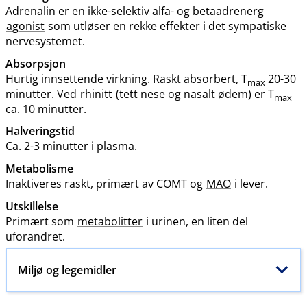
Adrenalin er en ikke-selektiv alfa- og betaadrenerg
agonist
som utløser en rekke effekter i det sympatiske
nervesystemet.
Absorpsjon
Hurtig innsettende virkning. Raskt absorbert, T
20-30
max
minutter. Ved
rhinitt
(tett nese og nasalt ødem) er T
max
ca. 10 minutter.
Halveringstid
Ca. 2-3 minutter i plasma.
Metabolisme
Inaktiveres raskt, primært av COMT og
MAO
i lever.
Utskillelse
Primært som
metabolitter
i urinen, en liten del
uforandret.
Miljø og legemidler