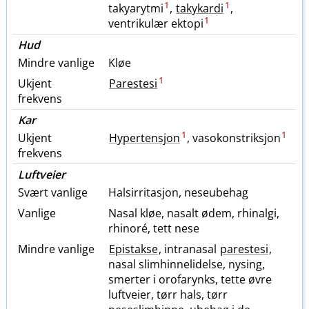
1
1
takyarytmi
,
takykardi
,
1
ventrikulær ektopi
Hud
Mindre vanlige
Kløe
1
Ukjent
Parestesi
frekvens
Kar
1
1
Ukjent
Hypertensjon
, vasokonstriksjon
frekvens
Luftveier
Svært vanlige
Halsirritasjon, neseubehag
Vanlige
Nasal kløe, nasalt ødem, rhinalgi,
rhinoré, tett nese
Mindre vanlige
Epistakse
, intranasal
parestesi
,
nasal slimhinnelidelse, nysing,
smerter i orofarynks, tette øvre
luftveier, tørr hals, tørr