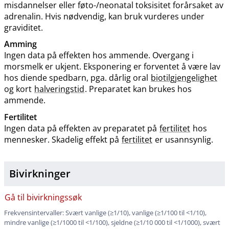
misdannelser eller føto-​/​neonatal toksisitet forårsaket av
adrenalin. Hvis nødvendig, kan bruk vurderes under
graviditet.
Amming
Ingen data på effekten hos ammende. Overgang i
morsmelk er ukjent. Eksponering er forventet å være lav
hos diende spedbarn, pga. dårlig oral
biotilgjengelighet
og kort
halveringstid
. Preparatet kan brukes hos
ammende.
Fertilitet
Ingen data på effekten av preparatet på
fertilitet
hos
mennesker. Skadelig effekt på
fertilitet
er usannsynlig.
Bivirkninger
Gå til bivirkningssøk
Frekvensintervaller: Svært vanlige (≥1​/​10), vanlige (≥1/100 til <1​/​10),
mindre vanlige (≥1/1000 til <1​/​100), sjeldne (≥1/10 000 til <1​/​1000), svært