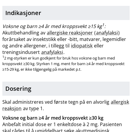
Indikasjoner
1
Voksne og barn ≥4 år med kroppsvekt ≥15 kg
:
Akuttbehandling av
allergiske reaksjoner
(
anafylaksi
)
forårsaket av insektstikk eller -bitt, matvarer, legemidler
og andre allergener, i tillegg til
idiopatisk
eller
treningsindusert
anafylaksi
.
1
2 mg-styrken er kun godkjent for bruk hos voksne og barn med
kroppsvekt ≥30 kg. Styrken 1 mg, ment for barn ≥4 år med kroppsvekt
≥15-29 kg, er ikke tilgjengelig på markedet p.t.
Dosering
Skal administreres ved første tegn på en alvorlig
allergisk
reaksjon
av type 1.
Voksne og barn ≥4 år med kroppsvekt ≥30 kg
Anbefalt initial dose er 1 enkeltdose à 2 mg. Pasienten
skal rådes til å umiddelbart søke akuttmedisinsk