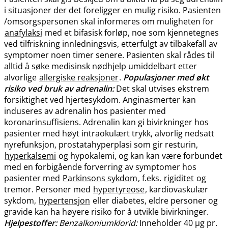
i situasjoner der det foreligger en mulig risiko. Pasienten​
/​omsorgspersonen skal informeres om muligheten for
anafylaksi
med et bifasisk forløp, noe som kjennetegnes
ved tilfriskning innledningsvis, etterfulgt av tilbakefall av
symptomer noen timer senere. Pasienten skal rådes til
alltid å søke medisinsk nødhjelp umiddelbart etter
alvorlige
allergiske reaksjoner
.
Populasjoner med økt
risiko ved bruk av adrenalin:
Det skal utvises ekstrem
forsiktighet ved hjertesykdom. Anginasmerter kan
induseres av adrenalin hos pasienter med
koronarinsuffisiens. Adrenalin kan gi bivirkninger hos
pasienter med høyt intraokulært trykk, alvorlig nedsatt
nyrefunksjon, prostatahyperplasi som gir resturin,
hyperkalsemi
og hypokalemi, og kan kan være forbundet
med en forbigående forverring av symptomer hos
pasienter med
Parkinsons sykdom
, f.eks.
rigiditet
og
tremor. Personer med
hypertyreose
, kardiovaskulær
sykdom,
hypertensjon
eller diabetes, eldre personer og
gravide kan ha høyere risiko for å utvikle bivirkninger.
Hjelpestoffer:
Benzalkoniumklorid:
Inneholder 40 µg pr.