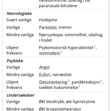
neseslimhinne, ubehag i de
paranasale bihulene
Nevrologiske
Svært vanlige
Hodepine
Vanlige
Parestesi
, tremor
Mindre vanlige
Nærsynkope, svimmelhet, ubehag
i hodet
1
Ukjent
Psykomotorisk hyperaktivitet
,
1
frekvens
somnolens
Psykiske
Vanlige
Angst
Mindre vanlige
Eufori
, nervøsitet
1
1
Ukjent
Desorientering
, panikkreaksjon
,
1
frekvens
svekket hukommelse
Undersøkelser
Vanlige
Økt blodtrykk, økt hjerterytme
Mindre vanlige
Økt kroppstemperatur