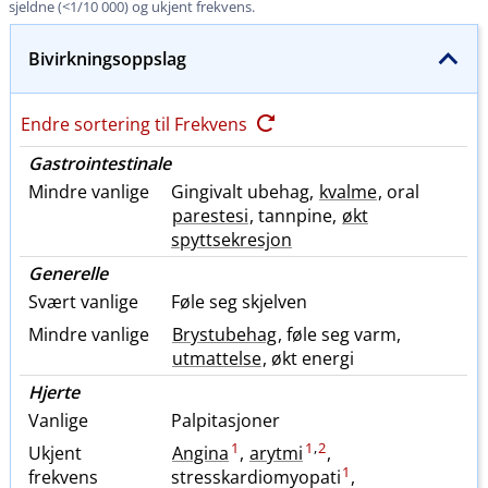
sjeldne (<1/10 000) og ukjent frekvens.
Bivirkningsoppslag
Endre sortering til Frekvens
Gastrointestinale
Mindre vanlige
Gingivalt ubehag,
kvalme
, oral
parestesi
, tannpine,
økt
spyttsekresjon
Generelle
Svært vanlige
Føle seg skjelven
Mindre vanlige
Brystubehag
, føle seg varm,
utmattelse
, økt energi
Hjerte
Vanlige
Palpitasjoner
1
1
,
2
Ukjent
Angina
,
arytmi
,
1
frekvens
stresskardiomyopati
,