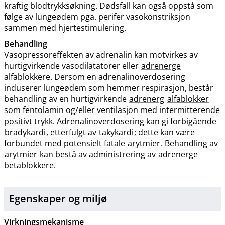
kraftig blodtrykksøkning. Dødsfall kan også oppstå som
følge av lungeødem pga. perifer vasokonstriksjon
sammen med hjertestimulering.
Behandling
Vasopressoreffekten av adrenalin kan motvirkes av
hurtigvirkende vasodilatatorer eller
adrenerge
alfablokkere. Dersom en adrenalinoverdosering
induserer lungeødem som hemmer respirasjon, består
behandling av en hurtigvirkende
adrenerg
alfablokker
som fentolamin og​/​eller ventilasjon med intermitterende
positivt trykk. Adrenalinoverdosering kan gi forbigående
bradykardi
, etterfulgt av
takykardi
; dette kan være
forbundet med potensielt fatale
arytmier
. Behandling av
arytmier
kan bestå av administrering av
adrenerge
betablokkere.
Egenskaper og miljø
Virkningsmekanisme