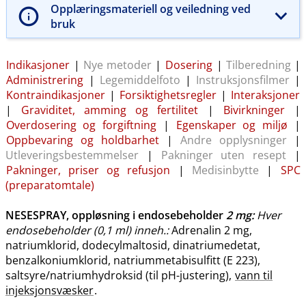
Opplæringsmateriell og veiledning ved
bruk
Indikasjoner
|
Nye metoder
|
Dosering
|
Tilberedning
|
Administrering
|
Legemiddelfoto
|
Instruksjonsfilmer
|
Kontraindikasjoner
|
Forsiktighetsregler
|
Interaksjoner
|
Graviditet, amming og fertilitet
|
Bivirkninger
|
Overdosering og forgiftning
|
Egenskaper og miljø
|
Oppbevaring og holdbarhet
|
Andre opplysninger
|
Utleveringsbestemmelser
|
Pakninger uten resept
|
Pakninger, priser og refusjon
|
Medisinbytte
|
SPC
(preparatomtale)
NESESPRAY, oppløsning i endosebeholder
2 mg
:
Hver
endosebeholder (0,1 ml) inneh.:
Adrenalin 2 mg,
natriumklorid, dodecylmaltosid, dinatriumedetat,
benzalkoniumklorid, natriummetabisulfitt (E 223),
saltsyre​/​natriumhydroksid (til pH-justering),
vann til
injeksjonsvæsker
.