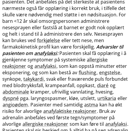
pasienten. Det anbefales på det sterkeste at pasientens
nærmeste også får opplæring i korrekt bruk, i tilfelle det
skulle være nødvendig med støtte i en nødsituasjon. For
barn <12 år skal omsorgspersonen administrere
nesesprayen eller fastslå at barnet er godt nok opplært
og helt i stand til å administrere den selv. Nesesprayen
kan brukes ved
forkjølelse
eller tett nese, men
farmakokinetisk profil kan være forskjellig.
Advarsler til
pasienten om
anafylaksi
:
Pasienten skal få opplæring i å
gjenkjenne symptomer på systemiske
allergiske
reaksjoner
og
anafylaksi
, som kan oppstå minutter etter
eksponering, og som kan bestå av
flushing
,
engstelse
,
synkope,
takykardi
, svak eller fraværende puls forbundet
med blodtrykksfall, krampeanfall, oppkast,
diaré
og
abdominale
kramper, ufrivillig vannlating, hvesing,
dyspné
pga. laryngospasmer, kløe, utslett,
urtikaria
eller
angioødem
. Pasienter med samtidig
astma
kan ha økt
risiko for alvorlige
anafylaktiske reaksjoner
. Bruk av
adrenalin anbefales ved første tegn​/​symptomer på
alvorlige
allergiske reaksjoner
som kan føre til
anafylaksi
.
Pasienten skal gis beskjed om å alltid ha på seg adrenalin