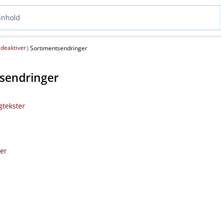
deaktiver
(
)
Sortimentsendringer
sendringer
gtekster
ler