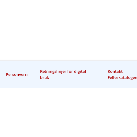
Retningslinjer for digital
Kontakt
Personvern
bruk
Felleskataloge