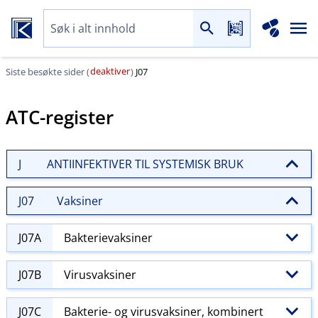
deaktiver
Siste besøkte sider (
)
J07
ATC-register
J
ANTIINFEKTIVER TIL SYSTEMISK BRUK
J07
Vaksiner
J07A
Bakterievaksiner
J07B
Virusvaksiner
J07C
Bakterie- og virusvaksiner, kombinert