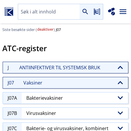
deaktiver
Siste besøkte sider (
)
J07
ATC-register
J
ANTIINFEKTIVER TIL SYSTEMISK BRUK
J07
Vaksiner
J07A
Bakterievaksiner
J07B
Virusvaksiner
J07C
Bakterie- og virusvaksiner, kombinert