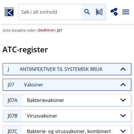
deaktiver
Siste besøkte sider (
)
J07
ATC-register
J
ANTIINFEKTIVER TIL SYSTEMISK BRUK
J07
Vaksiner
J07A
Bakterievaksiner
J07B
Virusvaksiner
J07C
Bakterie- og virusvaksiner, kombinert