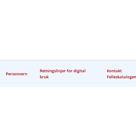
Retningslinjer for digital
Kontakt
Personvern
bruk
Felleskataloge