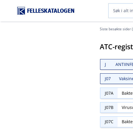
FELLESKATALOGEN
Siste besøkte sider 
ATC-regis
J
ANTIINF
J07
Vaksin
J07A
Bakte
J07B
Virus
J07C
Bakte