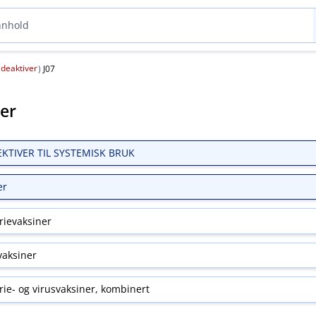
deaktiver
(
)
J07
ter
EKTIVER TIL SYSTEMISK BRUK
er
rievaksiner
vaksiner
rie- og virusvaksiner, kombinert