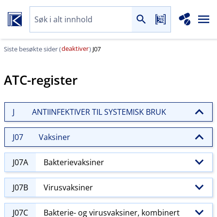
deaktiver
Siste besøkte sider (
)
J07
ATC-register
J
ANTIINFEKTIVER TIL SYSTEMISK BRUK
J07
Vaksiner
J07A
Bakterievaksiner
J07B
Virusvaksiner
J07C
Bakterie- og virusvaksiner, kombinert